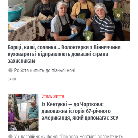
Борщі, каші, солянка... Волонтерки з Вінниччини
куховарять і відправляють домашні страви
захисникам
Робота кипить до пізньої ночі.
04.08
Cтиль життя
Із Кентуккі — до Чорткова:
дивовижна історія 67-річного
американця, який допомагає ЗСУ
У благодійному фонді “Покрова Чортків” волонтерить