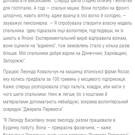
допомагати військовим. “Спершу шила спідню білизну і жилетки
для госпіталю. А тоді — спальні мішки. Вони потрібні на фронті
цілорічно, навіть влітку, адже вранці в лісі вогко й холодно, —
зауважує пенсіонерка. — Я спробувала створити власну модель
спальника. Ідею підказали інші волонтери, підгледівши, як їх
шиють в Японії. Експериментальний виріб відправила воїнам,
вони оцінили на “відмінно”, тож замовлень стало у кілька разів
більше. Мої спальники добре відомі на Донеччині, Харківщині,
Запоріжжі”.
Працює Леоніда Ковальчук на машинці японської фірми Riccar,
яку колись придбала за 100 гривень у місцевого підприємця.
Каже: спершу розпорювала старі пальта, ковдри, аби мати з
чого шити спальники. Нині ж легше, бо з коштами й
матеріалами допомагають небайдужі, зокрема волонтерський
осередок “Джерела Перемоги”.
“Я Леоніду Василівну знаю змолоду, разом працювали в
Будинку побуту. Вона — прекрасна фахівчиня, — каже