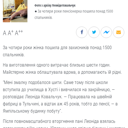
Фото з архіву Леоніди Ковальчук
● За чотири роки пенсіонерка пошила понад 1500
спальників.
+
++
A
A
A
За чотири роки жінка пошила для захисників понад 1500
спальників.
На виготовлення одного витрачає близько шести годин.
Майстерню жінка облаштувала вдома, а допомагають їй рідні.
“Мені змалку подобалося шити. Саме тому після школи
вступила до училища в Хусті і вивчилася на закрійницю, —
розповідає Леоніда Ковальчук. — Працювала на швейній
фабриці в Тульчині, а відтак аж 45 років, тобто до пенсії, — в
Ямпільському будинку побуту”.
Після повномасштабного вторг­нення пані Леоніда взялась