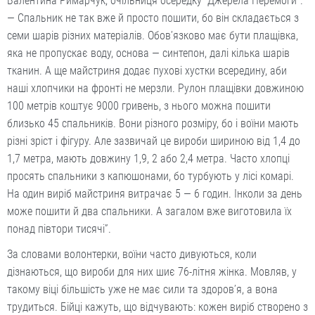
Валентина Римарчук, очільниця осередку “Джерела Перемоги”.
— Спальник не так вже й просто пошити, бо він складається з
семи шарів різних матеріалів. Обов’язково має бути плащівка,
яка не пропускає воду, основа — синтепон, далі кілька шарів
тканин. А ще майстриня додає пухові хустки всередину, аби
наші хлопчики на фронті не мерзли. Рулон плащівки довжиною
100 метрів коштує 9000 гривень, з нього можна пошити
близько 45 спальників. Вони різного розміру, бо і воїни мають
різні зріст і фігуру. Але зазвичай це вироби шириною від 1,4 до
1,7 метра, мають довжину 1,9, 2 або 2,4 метра. Часто хлопці
просять спальники з капюшонами, бо турбують у лісі комарі.
На один виріб майстриня витрачає 5 — 6 годин. Інколи за день
може пошити й два спальники. А загалом вже виготовила їх
понад півтори тисячі”.
За словами волонтерки, воїни часто дивуються, коли
дізнаються, що вироби для них шиє 76-літня жінка. Мовляв, у
такому віці більшість уже не має сили та здоров’я, а вона
трудиться. Бійці кажуть, що відчувають: кожен виріб створено з