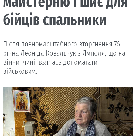
майстерню і шиє для
бійців спальники
Після повномасштабного вторг­нення 76-
річна Леоніда Ковальчук з Ямполя, що на
Вінниччині, взялась допомагати
військовим.