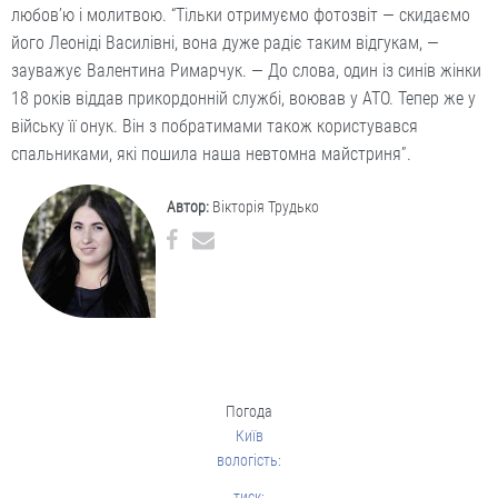
любов’ю і молитвою. “Тільки отримуємо фотозвіт — скидаємо
його Леоніді Василівні, вона дуже радіє таким відгукам, —
зауважує Валентина Римарчук. — До слова, один із синів жінки
18 років віддав прикордонній службі, воював у АТО. Тепер же у
війську її онук. Він з побратимами також користувався
спальниками, які пошила наша невтомна майстриня”.
Автор:
Вікторія Трудько
Погода
Київ
вологість:
тиск: