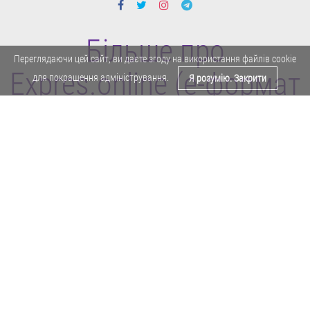
Більше про
Переглядаючи цей сайт, ви даєте згоду на використання файлів cookie
Expres.online (e-формат
для покращення адміністрування.
Я розумію. Закрити
газети "Експрес")
Поділитися у Facebook
Політика конфіденційності
Реклама
Карта сайту
Офіційне повідомлення
Забороняється копіювати будь-які матеріали е-формату газети "Експрес"
без отримання попереднього письмового дозволу редакції.