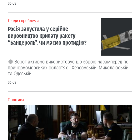
06.08
Люди і проблеми
Росія запустила у серійне
виробництво крилату ракету
“Бандероль”. Чи маємо протидію?
Ворог активно використовує цю зброю насамперед по
причорноморських областях - Херсонській, Миколаївській
та Одеській.
06.08
Політика