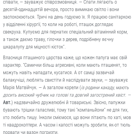
співати, — зауважує співрозмовниця. — Спати лягають о
десятій-одинадцятій вечора, просто вимикаю світло і вони
заспокоюються. Тричі на день годуємо їх. Я працюю санітаркою
у відділенні хірургії, то коли на роботі, пташок доглядає
свекруха. Купуємо для пернатих спеціальний вітамінний корм,
а також даємо траву, гілочки з дерев, подрібнену яєчну
шкаралупу для міцності кісток”.
Власниця пташиного царства каже, що кожен папуга має свій
характер. “Самички більш агресивні, коли мають пташенят, то
можуть навіть нападати, кусатися. А от самці зазвичай
балакучіші, люблять свистіти й наслідувати звуки, — зауважує
Марія Матвійчук. — А загалом корели (
із родини какаду, мають
досить високий чубчик на голові та довгий загострений хвіст. —
Авт.
) надзвичайно дружелюбні й товариські. Звісно, папужки
бувають трішки галасливі, тому такі “компаньйони” не для тих,
хто любить тишу. Інколи сміємося, що вони літають по хаті, мов
ті квадрокоптери. А часом і капості можуть зробити, як-от тюль
порвати чи вазон погризти.