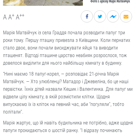
Фото з архіву Марії Матвійчук
+
++
A
A
A
Марія Матвійчук із села Граддя почала розводити папуг три
роки тому. Першу пташку привезла з Київщини. Коли пернатих
стало двоє, вони почали висиджувати яйця та виводити
пташенят. Відтоді пташине царство неабияк розрослося, тож
довелося виділити для нього найбільшу кімнату в будинку.
“Нині маємо 18 папуг-корел, — розповідає 21-річна Марія
Матвійчук. — Хто улюбленці? Матадор і Джевеліна, бо це наші
первістки. Їхніх дітей назвали Кешик і Валентинка. Для папуг ми
відвели цілу кімнату, в якій розмістили клітки. Щодня
випускаємо їх із кліток на певний час, аби “погуляли”, тобто
політали”.
Марія жартує, що їй навіть будильника не потрібно, адже щодня
папуги прокидаються о шостій ранку. “І відразу починають