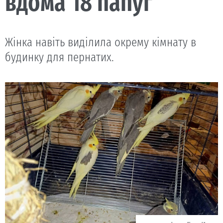
вдома 18 папуг
Жінка навіть виділила окрему кімнату в
будинку для пернатих.