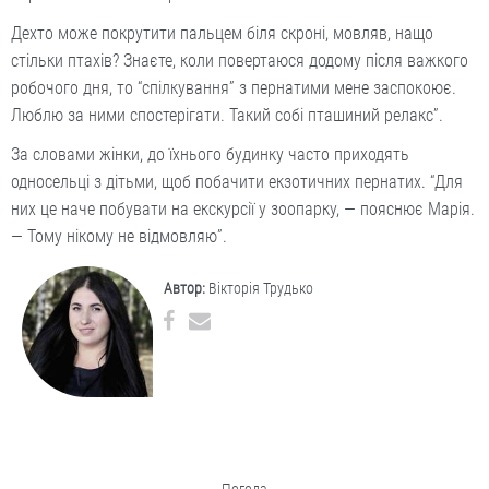
Дехто може покрутити пальцем біля скроні, мовляв, нащо
стільки птахів? Знаєте, коли повертаюся додому після важкого
робочого дня, то “спілкування” з пернатими мене заспокоює.
Люблю за ними спостерігати. Такий собі пташиний релакс”.
За словами жінки, до їхнього будинку часто приходять
односельці з дітьми, щоб побачити екзотичних пернатих. “Для
них це наче побувати на екскурсії у зоопарку, — пояснює Марія.
— Тому нікому не відмовляю”.
Автор:
Вікторія Трудько