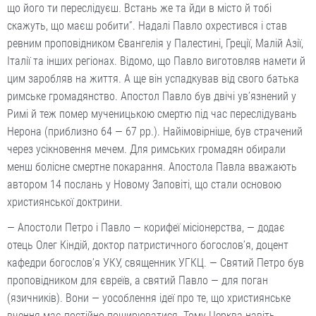
що його ти переслідуєш. Встань же та йди в місто й тобі
скажуть, що маєш робити”. Надалі Павло охрестився і став
ревним проповідником Євангелія у Палестині, Греції, Малій Азії,
Італії та інших регіонах. Відомо, що Павло виготовляв намети й
цим заробляв на життя. А ще він успадкував від свого батька
римське громадянство. Апостол Павло був двічі ув’язнений у
Римі й теж помер мученицькою смертю під час переслідувань
Нерона (приблизно 64 — 67 рр.). Найімовірніше, був страчений
через усікновення мечем. Для римських громадян обирали
менш болісне смертне покарання. Апостола Павла вважають
автором 14 послань у Новому Заповіті, що стали основою
християнської доктрини.
— Апостоли Петро і Павло — корифеї місіонерства, — додає
отець Олег Кіндій, доктор патристичного богослов’я, доцент
кафедри богослов’я УКУ, священник УГКЦ. — Святий Петро був
проповідником для євреїв, а святий Павло — для поган
(язичників). Вони — уособлення ідеї про те, що християнське
вчення має постійно поширюватися. Тому Церква навіть