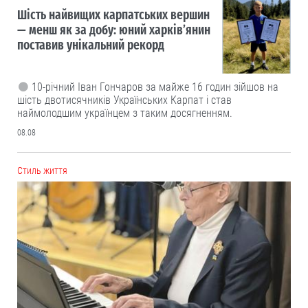
Шість найвищих карпатських вершин
— менш як за добу: юний харків’янин
поставив унікальний рекорд
10-річний Іван Гончаров за майже 16 годин зійшов на
шість двотисячників Українських Карпат і став
наймолодшим українцем з таким досягненням.
08.08
Cтиль життя