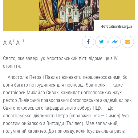
Фото patriarchia.org.ua
+
++
A
A
A
Свято, яке завершує Апостольський піст, відоме ще з IV
століття.
— Апостолів Петра і Павла називають першоверховними, бо
вони багато потрудилися для проповіді Євангелія, — каже
протоієрей Михайло Сивак, кандидат богословських наук,
ректор Львівської православної богословської академії, клірик
Святопокровського кафедрального собору ПЦУ. — До
апостольської діяльності Петро (справжнє ім’я — Симон) був
простим рибалкою з Витсаїди (Галілея). Мав запальний,
полум’яний характер. До прикладу, коли Ісус декілька разів