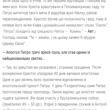
запитував щось в учнів, то він першим відповідав і говорив від
імені всіх. Коли Христа арештували в Гетсиманському саду, то
Петро витягнув свого меча й відрубав вухо Малху, рабові
первосвященника. Христос бачив цю полум’яність і віру, тому й
назвав його ім’ям Кифа (
арамейський еквівалент слова “Скеля”;
“Петро” походить від грецького Petros — “Камінь”. —
Авт.
).
Господь сказав: “Ти — камінь, і на цьому камені Я збудую
Церкву Свою”.
— Апостол Петро тричі зрікся Iсуса, але став одним із
найшанованіших святих...
— Так, бо зрештою він розкаявся і отримав прощення. Після
воскресіння Христос упродовж 40 днів являвся апостолам.
Одне із цих явлень було присвячене відновленню в
апостольській гідності Петра. У день П’ятдесятниці саме Петро
проголосив першу проповідь. Також відомо, що апостол чинив
чудеса зцілення. Він брав участь у Єрусалимському соборі
(приблизно 49 — 50 рр.). Згідно з переданням, служив в Антіохії