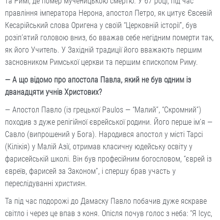
та Римі, де помер мученицькою смертю. У 67 році, під час
правління імператора Нерона, апостол Петро, як цитує Євсевій
Кесарійський слова Оригена у своїй “Церковній історії”, був
розіп’ятий головою вниз, бо вважав себе негідним померти так,
як його Учитель. У Західній традиції його вважають першим
засновником Римської церкви та першим єпископом Риму.
— А що відомо про апостола Павла, який не був одним із
дванадцяти учнів Христових?
— Апостол Павло (із грецької Paulos — “Малий”, “Скромний”)
походив з дуже релігійної єврейської родини. Його перше ім’я —
Савло (випрошений у Бога). Народився апостол у місті Тарсі
(Кілікія) у Малій Азії, отримав класичну юдейську освіту у
фарисейській школі. Він був професійним богословом, “єврей із
євреїв, фарисей за Законом”, і спершу брав участь у
переслідуванні християн.
Та під час подорожі до Дамаску Павло побачив дуже яскраве
світло і через це впав з коня. Опісля почув голос з неба: “Я Ісус,