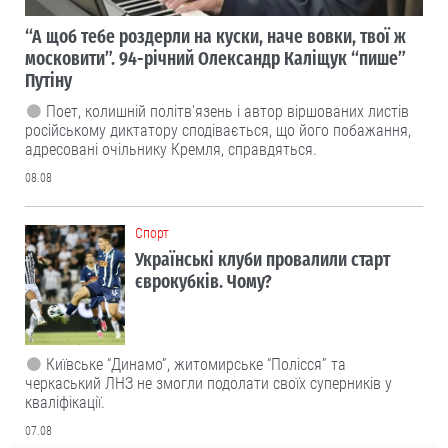
“А щоб тебе роздерли на куски, наче вовки, твої ж
московити”. 94-річний Олександр Каліщук “пише”
Путіну
Поет, колишній політв'язень і автор віршованих листів
російському диктатору сподівається, що його побажання,
адресовані очільнику Кремля, справдяться.
08.08
Cпорт
Українські клуби провалили старт
єврокубків. Чому?
Київське “Динамо”, житомирське “Полісся” та
черкаський ЛНЗ не змогли подолати своїх суперників у
кваліфікації.
07.08