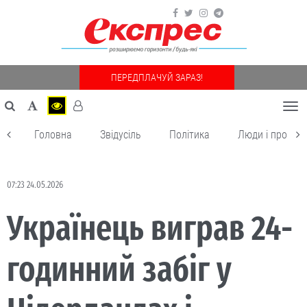
ПЕРЕДПЛАЧУЙ ЗАРАЗ!
Togg
navi
Головна
Звідусіль
Політика
Люди і пробле
07:23 24.05.2026
Українець виграв 24-
годинний забіг у