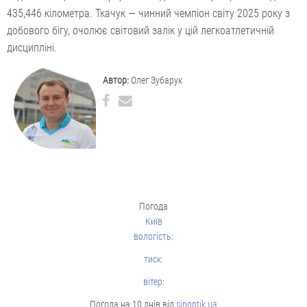
435,446 кіломет­ра. Ткачук — чинний чемпіон світу 2025 року з
добового бігу, очолює світовий залік у цій легкоатлетичній
дисципліні.
Автор:
Олег Зубарук
Погода
Київ
вологість:
тиск:
вітер:
Погода на 10 днів від
sinoptik.ua