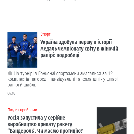
Cпорт
Україна здобула першу в історії
медаль чемпіонату світу в жіночій
рапірі: подробиці
На турнірі в Гонконзі спортсмени змагалися за 12
комплектів нагород: індивідуальні та командні - у шпазі,
рапірі й шаблі.
06.08
Люди і проблеми
Росія запустила у серійне
виробництво крилату ракету
“Бандероль”. Чи маємо протидію?