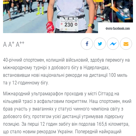
Фото facebook.com
+
++
A
A
A
40-річний спортсмен, колишній військовий, здобув перемогу на
міжнародному турнірі з добового бігу в Нідерландах,
встановивши нові національні рекорди на дистанції 100 миль
та у 12-годинному бігу.
Міжнародний ультрамарафон проходив у місті Сіттард на
кільцевій трасі з асфальтовим покриттям. Наш спортсмен, який
брав участь у змаганнях у статусі чинного чемпіона світу з
добового бігу, протягом усієї дистанції утримував лідерську
позицію. За перші 12 годин забігу він подолав 165,6 кілометра,
що стало новим рекордом України. Попередній найкращий