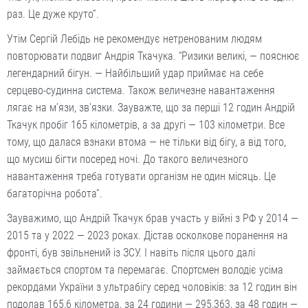
раз. Це дуже круто”.
Утім Сергій Лебідь не рекомендує нетренованим людям
повторювати под­виг Андрія Ткачука. “Ризики великі, — пояснює
легендарний бігун. — Найбільший удар приймає на себе
серцево-судинна система. Також величезне навантаження
лягає на м’язи, зв’язки. Зауважте, що за перші 12 годин Андрій
Ткачук пробіг 165 кілометрів, а за другі — 103 кілометри. Все
тому, що далася взнаки втома — не тільки від бігу, а від того,
що мусиш бігти посеред ночі. До такого величезного
навантаження треба готувати організм не один місяць. Це
багаторічна робота”.
Зауважимо, що Андрій Ткачук брав участь у війні з РФ у 2014 —
2015 та у 2022 — 2023 роках. Дістав осколкове поранення на
фронті, був звільнений із ЗСУ. І навіть після цього далі
займається спортом та перемагає. Спортсмен володіє усіма
рекордами України з ультрабігу серед чоловіків: за 12 годин він
подолав 165,6 кілометра, за 24 години — 295,363, за 48 годин —