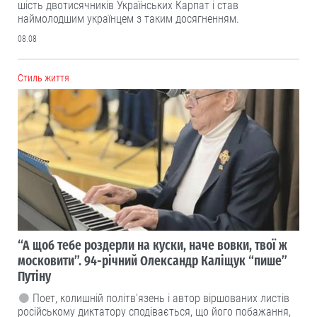
шість двотисячників Українських Карпат і став
наймолодшим українцем з таким досягненням.
08.08
Cтиль життя
“А щоб тебе роздерли на куски, наче вовки, твої ж
московити”. 94-річний Олександр Каліщук “пише”
Путіну
Поет, колишній політв'язень і автор віршованих листів
російському диктатору сподівається, що його побажання,