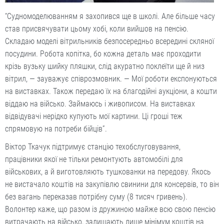
“Судномоделюванням я захопився ще в школі. Але більше часу
став присвячувати цьому хобі, коли вийшов на пенсію.
Складаю моделі вітрильників безпосередньо всередині скляної
посудини. Робота копітка, бо кожна деталь має проходити
крізь вузьку шийку пляшки, слід акуратно поклеїти ще й низ
вітрил, — зауважує співрозмовник. — Мої роботи експонуються
на виставках. Також передаю їх на благодійні аукціони, а кошти
віддаю на військо. Займаюсь і живописом. На виставках
відвідувачі нерідко купують мої картини. Ці гроші теж
спрямовую на потреби бійців”.
Віктор Ткачук підтримує станцію техобслуговування,
працівники якої не тільки ремонтують автомобілі для
військових, а й виготовляють тушкованки на передову. Якось
не вистачало коштів на закупівлю свинини для консервів, то він
без вагань переказав потрібну суму (8 тисяч гривень).
Волонтер каже, що разом із дружиною майже всю свою пенсію
витрачають на військо, залишають лише мінімум коштів на