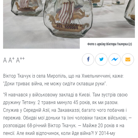
Фото з архіву Віктора Ткачука (2)
+
++
A
A
A
Віктор Ткачук із села Миропіль, що на Хмельниччині, каже:
“Доки триває війна, не можу сидіти склавши руки”.
“Я навчався у військовому закладі в Києві. Там зустрів свою
дружину Тетяну. 2 травня минуло 45 років, як ми разом.
Служив у Середній Азії, на Закавказзі, багато чого побачив і
пережив. Обидві мої доньки та їхні чоловіки також військові, —
розповідає 68-річний Віктор Ткачук. — Майже 20 років я на
пенсії. Але який відпочинок, коли йде війна?! У 2014-му