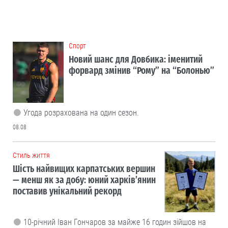
Cпорт
Новий шанс для Довбика: іменитий
форвард змінив “Рому” на “Болонью”
Угода розрахована на один сезон.
08.08
Cтиль життя
Шість найвищих карпатських вершин
— менш як за добу: юний харків’янин
поставив унікальний рекорд
10-річний Іван Гончаров за майже 16 годин зійшов на