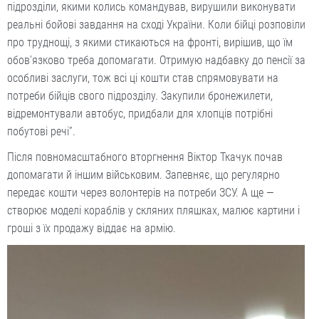
підрозділи, якими колись командував, вирушили виконувати
реальні бойові завдання на сході України. Коли бійці розповіли
про труднощі, з якими стикаються на фронті, вирішив, що їм
обов’язково треба допомагати. Отримую надбавку до пенсії за
особливі заслуги, тож всі ці кошти став спрямовувати на
потреби бійців свого підрозділу. Закупили бронежилети,
відремонтували автобус, придбали для хлопців потрібні
побутові речі”.
Після повномасштабного вторгнення Віктор Ткачук почав
допомагати й іншим військовим. Запевняє, що регулярно
передає кошти через волонтерів на потреби ЗСУ. А ще —
створює моделі кораблів у скляних пляшках, малює картини і
гроші з їх продажу віддає на армію.