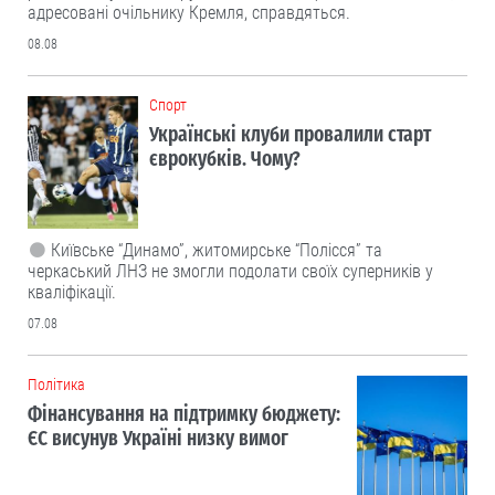
адресовані очільнику Кремля, справдяться.
08.08
Cпорт
Українські клуби провалили старт
єврокубків. Чому?
Київське “Динамо”, житомирське “Полісся” та
черкаський ЛНЗ не змогли подолати своїх суперників у
кваліфікації.
07.08
Політика
Фінансування на підтримку бюджету:
ЄС висунув Україні низку вимог