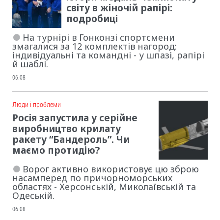
світу в жіночій рапірі:
подробиці
На турнірі в Гонконзі спортсмени
змагалися за 12 комплектів нагород:
індивідуальні та командні - у шпазі, рапірі
й шаблі.
06.08
Люди і проблеми
Росія запустила у серійне
виробництво крилату
ракету “Бандероль”. Чи
маємо протидію?
Ворог активно використовує цю зброю
насамперед по причорноморських
областях - Херсонській, Миколаївській та
Одеській.
06.08