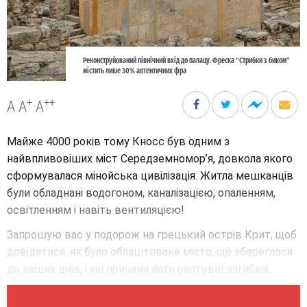
Реконструйований північний вхід до палацу. Фреска “Стрибки з биком”
містить лише 30% автентичних фра
+
++
A
A
A
Майже 4000 років тому Кносс був одним з
найвпливовіших міст Середземномор’я, довкола якого
сформувалася мінойська цивілізація. Житла мешканців
були обладнані водогоном, каналізацією, опаленням,
освітленням і навіть вентиляцією!
Запрошую вас у подорож на грецький острів Крит, щоб
довідатися, як було облаштоване місто, що збереглося
до наших днів, і які причини його раптової загибелі.