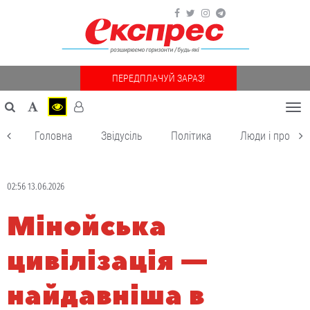
ПЕРЕДПЛАЧУЙ ЗАРАЗ!
Togg
navi
Головна
Звідусіль
Політика
Люди і пробле
02:56 13.06.2026
Мінойська
цивілізація —
найдавніша в