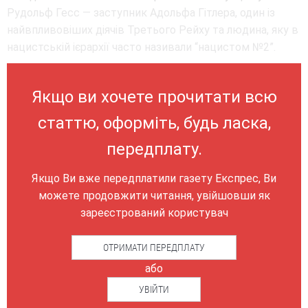
Рудольф Гесс — заступник Адольфа Гітлера, один із
найвпливовіших діячів Третього Рейху та людина, яку в
нацистській ієрархії часто називали “нацистом №2”.
Якщо ви хочете прочитати всю
статтю, оформіть, будь ласка,
передплату.
Якщо Ви вже передплатили газету Експрес, Ви
можете продовжити читання, увійшовши як
зареєстрований користувач
ОТРИМАТИ ПЕРЕДПЛАТУ
або
УВІЙТИ