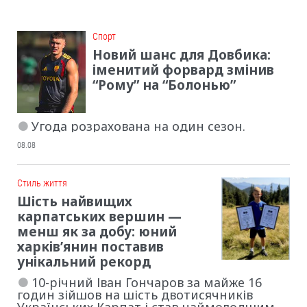
Cпорт
Новий шанс для Довбика:
іменитий форвард змінив
“Рому” на “Болонью”
Угода розрахована на один сезон.
08.08
Cтиль життя
Шість найвищих
карпатських вершин —
менш як за добу: юний
харків’янин поставив
унікальний рекорд
10-річний Іван Гончаров за майже 16
годин зійшов на шість двотисячників