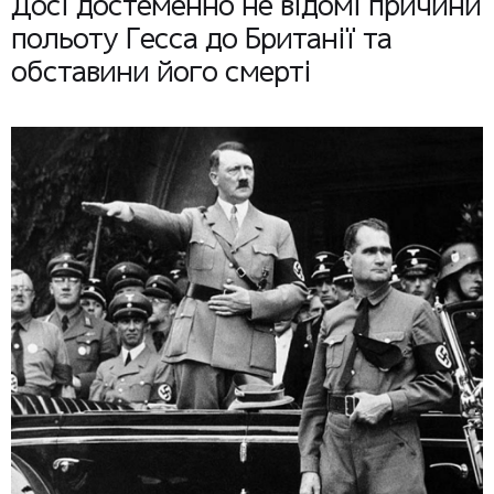
Досі достеменно не відомі причини
польоту Гесса до Британії та
обставини його смерті