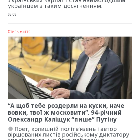
Українських Карпат і став наймолодшим
українцем з таким досягненням.
08.08
Cтиль життя
“А щоб тебе роздерли на куски, наче
вовки, твої ж московити”. 94-річний
Олександр Каліщук “пише” Путіну
Поет, колишній політв'язень і автор
віршованих листів російському диктатору