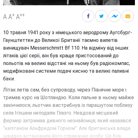
+
++
A
A
A
10 травня 1941 року з німецького аеродрому Аугсбург-
Гаунштеттен до Великої Британії таємно вилетів
винищувач Messerschmitt Bf 110. На відміну від інших
літаків цієї серії, він був краще пристосований до
польотів на великі відстані: на ньому був радіокомпас,
модифіковані системи подачі кисню та великі паливні
баки.
Літак летів сам, без супроводу, через Північне море і
тримав курс на Шотландію. Коли пальне в ньому майже
закінчилося, льотчик вистрибнув із парашутом поблизу
села Іглшем неподалік Глазго. Невдовзі місцевий
фермер затримав дивного незнайомця, який назвався
“капітаном Альфредом Горном”. Але британська влада
швидко встановила його справжню особу. Це був