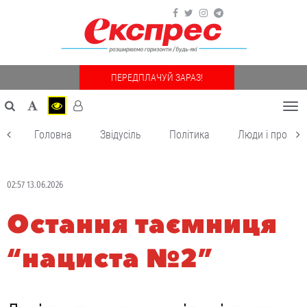
ПЕРЕДПЛАЧУЙ ЗАРАЗ!
Togg
navi
Головна
Звідусіль
Політика
Люди і пробле
02:57 13.06.2026
Остання таємниця
“нациста №2”