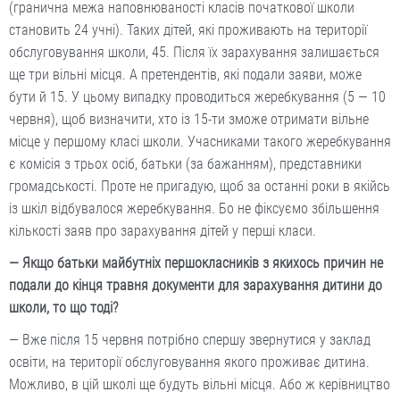
(гранична межа наповнюваності класів початкової школи
становить 24 учні). Таких дітей, які проживають на території
обслуговування школи, 45. Після їх зарахування залишається
ще три вільні місця. А претендентів, які подали заяви, може
бути й 15. У цьому випадку проводиться жеребкування (5 — 10
червня), щоб визначити, хто із 15-ти зможе отримати вільне
місце у першому класі школи. Учасниками такого жеребкування
є комісія з трьох осіб, батьки (за бажанням), представники
громадськості. Проте не пригадую, щоб за останні роки в якійсь
із шкіл відбувалося жеребкування. Бо не фіксуємо збільшення
кількості заяв про зарахування дітей у перші класи.
— Якщо батьки майбутніх першокласників з якихось причин не
подали до кінця травня документи для зарахування дитини до
школи, то що тоді?
— Вже після 15 червня потрібно спершу звернутися у заклад
освіти, на території обслуговування якого проживає дитина.
Можливо, в цій школі ще будуть вільні місця. Або ж керівництво