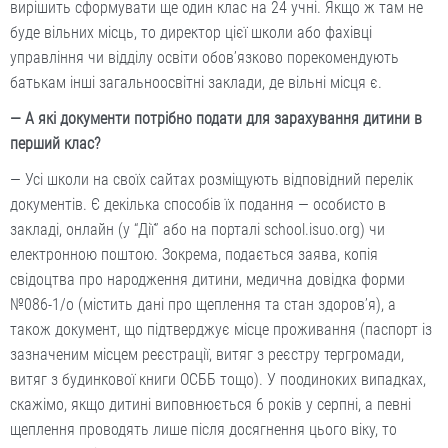
вирішить сформувати ще один клас на 24 учні. Якщо ж там не
буде вільних місць, то директор цієї школи або фахівці
управління чи відділу освіти обов’язково порекомендують
батькам інші загальноосвітні заклади, де вільні місця є.
— А які документи потрібно подати для зарахування дитини в
перший клас?
— Усі школи на своїх сайтах розміщують відповідний перелік
документів. Є декілька способів їх подання — особисто в
закладі, онлайн (у “Дії” або на порталі school.isuo.org) чи
електронною поштою. Зок­рема, подається заява, копія
свідоцтва про народження дитини, медична довідка форми
№086-1/о (містить дані про щеплення та стан здоров’я), а
також документ, що підтверджує місце проживання (паспорт із
зазначеним місцем реєстрації, витяг з реєстру тергромади,
витяг з будинкової книги ОСББ тощо). У поодиноких випадках,
скажімо, якщо дитині виповнюється 6 років у серпні, а певні
щеп­лення проводять лише після досягнення цього віку, то