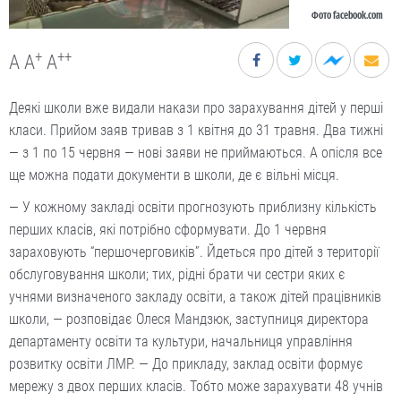
Фото facebook.com
+
++
A
A
A
Деякі школи вже видали накази про зарахування дітей у перші
класи. Прийом заяв тривав з 1 квітня до 31 травня. Два тижні
— з 1 по 15 червня — нові заяви не приймаються. А опісля все
ще можна подати документи в школи, де є вільні місця.
— У кожному закладі освіти прогнозують приблизну кількість
перших класів, які потрібно сформувати. До 1 червня
зараховують “першочерговиків”. Йдеться про дітей з території
обслуговування школи; тих, рідні брати чи сестри яких є
учнями визначеного закладу освіти, а також дітей працівників
школи, — розповідає Олеся Мандзюк, заступниця директора
департаменту освіти та культури, начальниця управління
розвитку освіти ЛМР. — До прикладу, заклад освіти формує
мережу з двох перших класів. Тобто може зарахувати 48 учнів