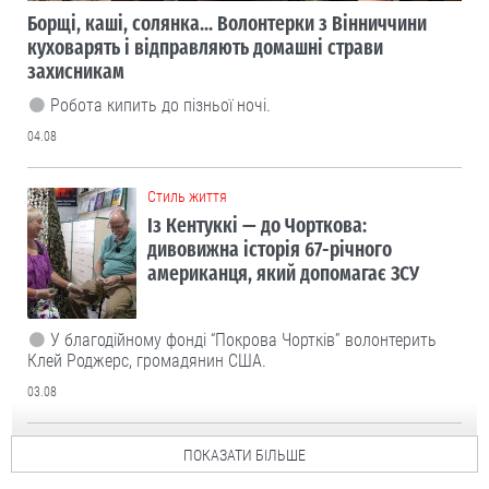
Борщі, каші, солянка... Волонтерки з Вінниччини
куховарять і відправляють домашні страви
захисникам
Робота кипить до пізньої ночі.
04.08
Cтиль життя
Із Кентуккі — до Чорткова:
дивовижна історія 67-річного
американця, який допомагає ЗСУ
У благодійному фонді “Покрова Чортків” волонтерить
Клей Роджерс, громадянин США.
03.08
ПОКАЗАТИ БІЛЬШЕ