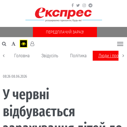
ПЕРЕДПЛАЧУЙ ЗАРАЗ!
Togg
navi
Головна
Звідусіль
Політика
Люди і пробле
08:26 08.06.2026
У червні
відбувається