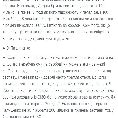
вкрали. Наприклад, Андрій Єрмак вийшов під заставу 140
мільйонів гривень, тоді як його підозрюють у легалізації 460
мільйонів. Є чимало випадків, коли вносилася чимала застава,
людина виходила із СІЗО і втікала за кордон. Крім того, якщо
топкорупціонери на волі, вони можуть впливати на слідство,
залякувати свідків, знищувати докази.
● О. Павліченко:
— Коли є ризики, що фігурант матиме можливість впливати на
слідство, перебуваючи на свободі, чи може втекти за межі
країни, то суддя не ухвалюватиме рішення про звільнення під
заставу. І такі випадки доволі часто трапляються. Бо коли
ризиків нема, то навіщо людину роками тримати під вартою?!
Зрештою, навіть якщо суд призначає заставу, підозрюваний не
завжди виходить із СІЗО, бо не може зібрати зазначену суму. Як
приклад — та ж справа “Міндіча”. Ексміністр юстиції Герман
Галущенко не зміг зібрати 200 мільйонів гривень застави, тому
й залишається в СІЗО.