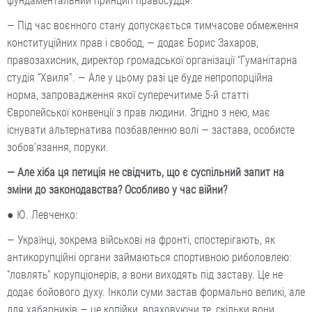
фундаментальний принцип правосуддя.
— Під час воєнного стану допускається тимчасове обмеження
конституційних прав і свобод, — додає Борис Захаров,
правозахисник, директор громадської організації “Гуманітарна
студія “Хвиля”. — Але у цьому разі це буде непропорційна
норма, запровадження якої суперечитиме 5-й статті
Європейської конвенції з прав людини. Згідно з нею, має
існувати альтернатива позбавленню волі — застава, особисте
зобов’язання, поруки.
— Але хіба ця петиція не свідчить, що є суспільний запит на
зміни до законодавства? Особливо у час війни?
● Ю. Левченко:
— Українці, зокрема військові на фронті, спостерігають, як
антикорупційні органи займаються спортивною риболовлею:
“ловлять” корупціонерів, а вони виходять під заставу. Це не
додає бойового духу. Інколи суми застав формально великі, але
для хабарників — це копійки, враховуючи те, скільки вони