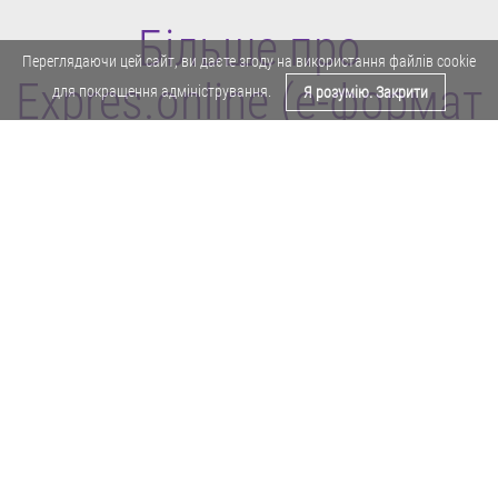
Більше про
Переглядаючи цей сайт, ви даєте згоду на використання файлів cookie
Expres.online (e-формат
для покращення адміністрування.
Я розумію. Закрити
газети "Експрес")
Поділитися у Facebook
Політика конфіденційності
Реклама
Карта сайту
Офіційне повідомлення
Забороняється копіювати будь-які матеріали е-формату газети "Експрес"
без отримання попереднього письмового дозволу редакції.