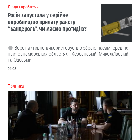
Люди і проблеми
Росія запустила у серійне
виробництво крилату ракету
“Бандероль”. Чи маємо протидію?
Ворог активно використовує цю зброю насамперед по
причорноморських областях - Херсонській, Миколаївській
та Одеській.
06.08
Політика