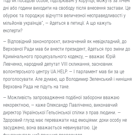
тоді як посадові особи, підозрювані у корупції, можуть за лічені
дні або години виходити на свободу після внесення застави. Це
обурює та породжує відчуття величезної несправедливості у
мільйонів українців”, — йдеться в петиції. А що кажуть
експерти?
— Відповідний законопроєкт, визначений як невідкладний, до
Верховної Ради мав би внести президент, йдеться про зміни до
Кримінального процесуального кодексу, — вважає Юрій
Левченко, народний депутат VIII скликання, засновник
волонтерського центру UA.HELP. — І парламент мав би за це
проголосувати. Але думаю, що Володимир Зеленський і нинішня
Верховна Рада не підуть на таке.
— Можливість запровадження подібної заборони вважаю
некоректною, — каже Олександр Павліченко, виконавчий
директор Української Гельсінської спілки з прав людини. —
Здоровий глузд має переважати над емоціями: доки особу не
засуджено, вона вважається невинуватою. Це