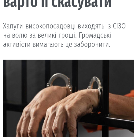
варто її скасувати
Хапуги-високопосадовці виходять із СІЗО
на волю за великі гроші. Громадські
активісти вимагають це заборонити.