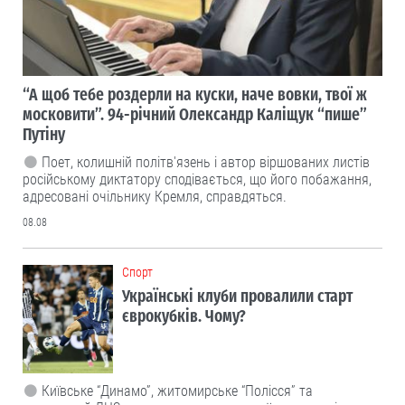
“А щоб тебе роздерли на куски, наче вовки, твої ж
московити”. 94-річний Олександр Каліщук “пише”
Путіну
Поет, колишній політв'язень і автор віршованих листів
російському диктатору сподівається, що його побажання,
адресовані очільнику Кремля, справдяться.
08.08
Cпорт
Українські клуби провалили старт
єврокубків. Чому?
Київське “Динамо”, житомирське “Полісся” та