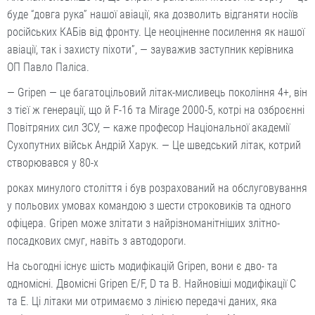
буде “довга рука” нашої авіації, яка дозволить відганяти носіїв
російських КАБів від фронту. Це неоціненне посилення як нашої
авіації, так і захисту піхоти”, — зауважив заступник керівника
ОП Павло Паліса.
— Gripen — це багатоцільовий літак-мисливець покоління 4+, він
з тієї ж генерації, що й F-16 та Mirage 2000-5, котрі на озброєнні
Повітряних сил ЗСУ, — каже професор Національної академії
Сухопутних військ Андрій Харук. — Це шведський літак, котрий
створювався у 80-х
роках минулого століття і був розрахований на обслуговування
у польових умовах командою з шести строковиків та одного
офіцера. Gripen може злітати з найрізноманітніших злітно-
посадкових смуг, навіть з автодороги.
На сьогодні існує шість модифікацій Gripen, вони є дво- та
одномісні. Двомісні Gripen E/F, D та В. Найновіші модифікації С
та Е. Ці літаки ми отримаємо з лінією передачі даних, яка