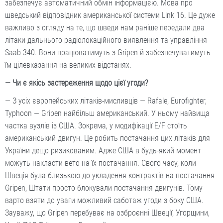
забезпечує автоматичний обмін інформацією. Мова про
шведський відповідник американської системи Link 16. Це дуже
важливо з огляду на те, що шведи нам раніше передали два
літаки дальнього радіолокаційного виявлення та управління
Saab 340. Вони працюватимуть з Gripen й забезпечуватимуть
їм цілевказання на великих відстанях.
— Чи є якісь застереження щодо цієї угоди?
— З усіх європейських літаків-мисливців — Rafale, Eurofighter,
Typhoon — Gripen найбільш американський. У ньому найвища
частка вузлів із США. Зокрема, у модифікації E/F стоїть
американський двигун. Це робить постачання цих літаків для
України дещо ризикованим. Адже США в будь-який момент
можуть накласти вето на їх постачання. Свого часу, коли
Швеція була близькою до укладення контрактів на постачання
Gripen, Штати просто блокували постачання двигунів. Тому
варто взяти до уваги можливий саботаж угоди з боку США.
Зауважу, що Gripen перебуває на озброєнні Швеції, Угорщини,