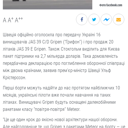
Фото facebook.com
+
++
A
A
A
Швеція офіційно оголосила про передачу Україні 16
винищувачів JAS 39 C/D Gripen (“Грифон”) і про продаж 20
літаків JAS 39 Е Gripen. Також Стокгольм виділить для Києва
пакет підтримки на 2,7 мільярда доларів. Така домовленість
передбачена декларацією про поглиблення оборонної співпраці
між двома країнами, заявив прем’єр-міністр Швеції Ульф
Крістерссон.
Перші борти можуть надійти до нас протягом найближчих 10
місяців, українські пілоти вже почали навчання на таких
літаках. Винищувачі Gripen будуть оснащені далекобійними
ракетами класу “повіт­ря-повітря” Meteor.
“Це ще один крок до якісно нової архітектури нашої оборони.
Але найголовніше те, що Gripen з ракетами Meteor на борту — це