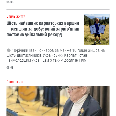
08.08
Cтиль життя
Шість найвищих карпатських вершин
— менш як за добу: юний харків’янин
поставив унікальний рекорд
10-річний Іван Гончаров за майже 16 годин зійшов на
шість двотисячників Українських Карпат і став
наймолодшим українцем з таким досягненням.
08.08
Cтиль життя