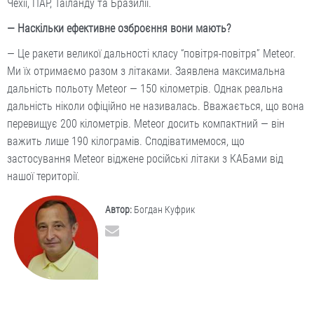
Чехії, ПАР, Таїланду та Бразилії.
— Наскільки ефективне озброєння вони мають?
— Це ракети великої дальності класу “повіт­ря-повітря” Meteor.
Ми їх отримаємо разом з літаками. Заявлена максимальна
дальність польоту Meteor — 150 кілометрів. Однак реальна
дальність ніколи офіційно не називалась. Вважається, що вона
перевищує 200 кілометрів. Meteor досить компактний — він
важить лише 190 кілограмів. Сподіватимемося, що
застосування Meteor віджене російські літаки з КАБами від
нашої території.
Автор:
Богдан Куфрик