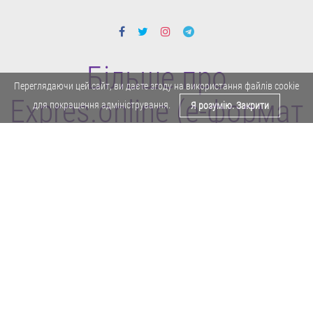
Більше про
Переглядаючи цей сайт, ви даєте згоду на використання файлів cookie
Expres.online (e-формат
для покращення адміністрування.
Я розумію. Закрити
газети "Експрес")
Поділитися у Facebook
Політика конфіденційності
Реклама
Карта сайту
Офіційне повідомлення
Забороняється копіювати будь-які матеріали е-формату газети "Експрес"