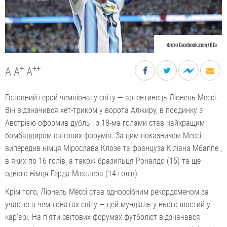
Фото facebook.com/fifa
+
++
A
A
A
Головний герой чемпіонату світу — аргентинець Ліонель Мессі.
Він відзначився хет-триком у ворота Алжиру, в поєдинку з
Австрією оформив дубль і з 18-ма голами став найкращим
бомбардиром світових форумів. За цим показником Мессі
випередив німця Мірослава Клозе та француза Кіліана Мбаппе ,
в яких по 16 голів, а також бразильця Роналдо (15) та ще
одного німця Герда Мюллера (14 голів).
Крім того, Ліонель Мессі став одноосібним рекордсменом за
участю в чемпіонатах світу — цей мундіаль у нього шостий у
кар’єрі. На п’яти світових форумах футболіст відзначався