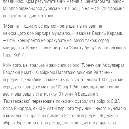
поєдинках. Крім результативних матчів зі Сенегалом та Іраком,
Мбаппе відзначався дублем у 2018 році, а на ЧС-2022 оформив
два дублі та один хет-трик.
“Мбаппе — один із основних претендентів на звання
найкращого бомбардира мундіалю, — вважає Василь Кардаш.
— Втім, конкурентів не бракуватиме. Мессі також серед
кандидатів. Великі шанси виграти “Золоту бутсу” має й англієць
Гаррі Кейн”.
Крім того, центральний захисник збірної Туреччини Абдулкерім
Бардакчі у матчі зі збірною Парагваю виконав 98 точних
передач. Це найбільша кількість пасів з точністю 100 відсотків
серед усіх гравців у матчах ЧС від 1966 року, відколи почали
вести відповідну статистику. 31-річний Бардакчі з
“Галатасараю” перевершив показник футболіста збірної США
Кріса Річардса, який у матчі першого туру нинішнього мундіалю
з командою Парагваю виконав 84 точні передачі. Водночас
збірна Туреччини стала рекордсменкою цього мундіалю за