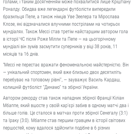
голами, і таким досягненням може похвалитися лише Кріштіану
Роналду. Обидва вже легендарні футболісти випередили
бразильця Пеле, а також німців Уве Зеелера та Мірослава
Клозе, які відзначалися влучними пострілами на чотирьох
мундіалях. Також Мессі став третім найстаршим автором гола
в історії ЧС після Роже Мілли та Пепе — на цьогорічному
мундіалі він зумів засмутити суперників у віці 38 років, 11
місяців та 16 днів.
“Мессі не перестає вражати феноменальною майстерністю. Він
— унікальний спортсмен, який вже близько двох десятиліть
перебуває на топовому рівні”, — зауважує Василь Кардаш,
колишній футболіст “Динамо” та збірної України.
Автором рекорду став також нападник збірної Франції Кіліан
Мбаппе, який вшосте у своїй кар’єрі забив в одному матчі два і
більше голів. Це сталося в матчах проти збірної Сенегалу (3:1)
та Іраку (3:0). Мбаппе став першим гравцем в історії світових
першостей, кому вдалося здійснити подібне в 6 різних