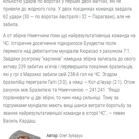
кількістю ударів по воротах у перших двох матчах, які не
привели до жодного гола. У двох поєдинках команда завдала
62 удари (30 — по воротах Австралії і 32 — Парагваю), але не
забила.
А от збірна Німеччини поки що найрезультативніша команда на
ЧС. Історичне досягнення підкорилося Бундестім після
перемоги над дебютантом мундіалів Кюрасао з рахунком 7:1.
Завдяки розгрому “карликів” німецька збірна записала до свого
активу 239 забитих м’ячів і перевершила показник бразильців,
які у грі з Марокко забили свій 238-й гол на ЧС. Згодом
бразилійці переграли Гаїті (3:0), а німці — Кот-д’Івуар (2:1). Отож
рахунок між Бразилією та Німеччиною — 241:241. “Якщо
порівнювати ці дві збірні, то нині німці сильніші. Тому за
підсумками мундіалю мають вищі шанси виграти боротьбу за
звання найрезультативнішої команди в історії ЧС”, — певен
Василь Кардаш.
Автор:
Олег Зубарук