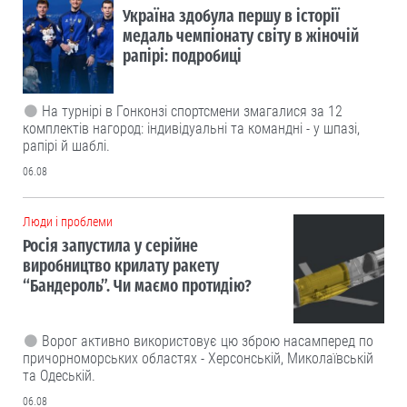
Україна здобула першу в історії
медаль чемпіонату світу в жіночій
рапірі: подробиці
На турнірі в Гонконзі спортсмени змагалися за 12
комплектів нагород: індивідуальні та командні - у шпазі,
рапірі й шаблі.
06.08
Люди і проблеми
Росія запустила у серійне
виробництво крилату ракету
“Бандероль”. Чи маємо протидію?
Ворог активно використовує цю зброю насамперед по
причорноморських областях - Херсонській, Миколаївській
та Одеській.
06.08