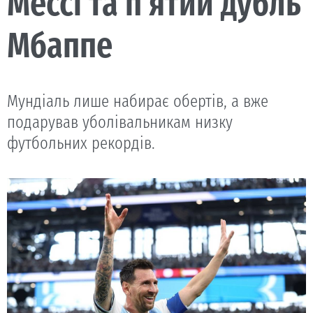
Мессі та п’ятий дубль
Мбаппе
Мундіаль лише набирає обертів, а вже
подарував уболівальникам низку
футбольних рекордів.