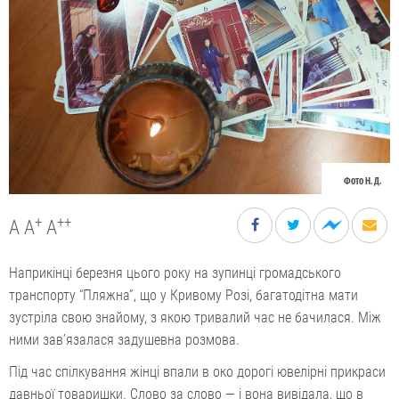
Фото Н. Д.
+
++
A
A
A
Наприкінці березня цього року на зупинці громадського
транспорту “Пляжна”, що у Кривому Розі, багатодітна мати
зустріла свою знайому, з якою тривалий час не бачилася. Між
ними зав’язалася задушевна розмова.
Під час спілкування жінці впали в око дорогі ювелірні прикраси
давньої товаришки. Слово за слово — і вона вивідала, що в