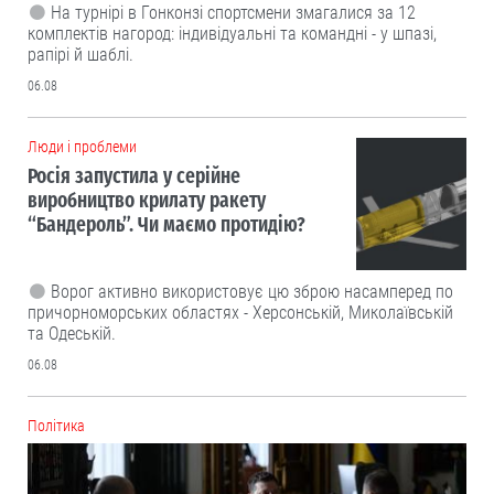
На турнірі в Гонконзі спортсмени змагалися за 12
комплектів нагород: індивідуальні та командні - у шпазі,
рапірі й шаблі.
06.08
Люди і проблеми
Росія запустила у серійне
виробництво крилату ракету
“Бандероль”. Чи маємо протидію?
Ворог активно використовує цю зброю насамперед по
причорноморських областях - Херсонській, Миколаївській
та Одеській.
06.08
Політика