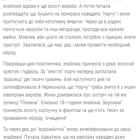
знайомої вдома є ще золоті вироби. А потім почала
розповідати, що буцімто на прикраси наведено “порчу” і вони
притягують до себе негативну енергію. Через це в родині
почнуться хвороби та інші негаразди, пропаде все нажите
майно. Мовляв, аби цього не сталося, потрібно з прикрас зняти
пристріт. Хвалилася, що має дар і може провести необхідний
обряд.
Повіривши цим поясненням, знайома принесла з дому золотий
хрестик і підвіску. За “зняття” порчі наперед заплатила
“ворожці” дві тисячі гривень. Але наступного дня та
зателефонувала й переконала, що “порчу” треба зняти й з інших
ювелірних виробів. Жінки домовилася про зустріч на тій же
зупинці “Пляжна”. Близько 18-ї години знайома “ворожки”
принесла золоту каблучку із фіанітом та ще п’ять тисяч за
проведення обряду “очищення”.
Та через два дні “ворожбитка” знову зателефонувала до своєї
знайомої. Почала бідкатися, що на ювелірку наведені дуже