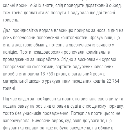
сильні вроки. Аби їх зняти, слід проводити додатковий обряд,
тож треба доплатити за послуги. І видурила ще дві тисячі
гривень.
Далі пройдисвітка водила власницю прикрас за носа, з дня на
день переносячи повернення коштовностей. Зрозумівши, що
стала жертвою обману, потерпіла звернулася із заявою у
поліцію. Проти псевдоворожки розпочали кримінальне
провадження за шахрайство. Згідно з висновками судової
товарознавчої експертизи, вартість видурених ювелірних
виробів становила 13 763 гривні, а загальний розмір
матеріальної шкоди з урахуванням переданих коштів 22 764
гривні.
Під час слідства пройдисвітка повністю визнала свою вину та
подала заяву на розгляд справи в суді в спрощеному порядку,
тобто без учасників провадження. Потерпіла проти цього не
заперечувала. Виносячи вирок, суд взяв до уваги те, що
фігурантка справи раніше не була засуджена, на обліку в