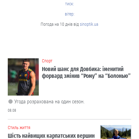
тиск:
вітер:
Погода на 10 днів від
sinoptik.ua
Cпорт
Новий шанс для Довбика: іменитий
форвард змінив “Рому” на “Болонью”
Угода розрахована на один сезон.
08.08
Cтиль життя
Шість найвищих карпатських вершин