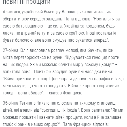
повинні прощати
Анастасії, українській біженці у Варшаві, яка запитала, як
зберігати віру серед страждань, Папа відповів: "Ностальгія за
своєю батьківщиною – це сила. Українці за кордоном, будь
ласка, не втрачайте туги за своєю країною. Іноді ностальгія
буває болючою, але вона змушує нас рухатися вперед".
27-річна Юлія висловила розпач молоді, яка бачить, як їхні
міста перетворюються на руїни: "Відбувається геноцид проти
наших людей. Як ми можемо бачити мир у всьому цьому?" –
запитала вона. Понтифік засудив руйнівні наслідки війни:
"Війна приносить голод. Щовечора я дзвоню на парафію в Газі, і
мені кажуть, що часто голодують. Війна не просто спричиняє
голод – вона вбиває", – сказав Франциск.
35-річна Тетяна з Чикаго наголосила на тяжкому становищі
дітей, які втекли від "сьогоднішніх Іродів". Вона запитала: "Як ми
можемо прощати і навчати дітей прощати, коли війна залишає
глибокі рани в наших серцях?" Папа Франциск відповів: