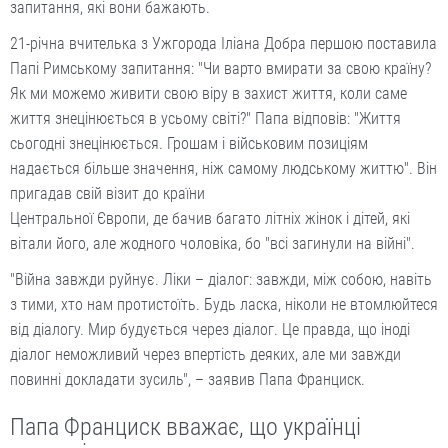
запитання, які вони бажають.
21-річна вчителька з Ужгорода Іліана Добра першою поставила
Папі Римському запитання: "Чи варто вмирати за свою країну?
Як ми можемо живити свою віру в захист життя, коли саме
життя знецінюється в усьому світі?" Папа відповів: "Життя
сьогодні знецінюється. Грошам і військовим позиціям
надається більше значення, ніж самому людському життю". Він
пригадав свій візит до країни
Центральної Європи, де бачив багато літніх жінок і дітей, які
вітали його, але жодного чоловіка, бо "всі загинули на війні".
"Війна завжди руйнує. Ліки – діалог: завжди, між собою, навіть
з тими, хто нам протистоїть. Будь ласка, ніколи не втомлюйтеся
від діалогу. Мир будується через діалог. Це правда, що іноді
діалог неможливий через впертість деяких, але ми завжди
повинні докладати зусиль", – заявив Папа Франциск.
Папа Франциск вважає, що українці