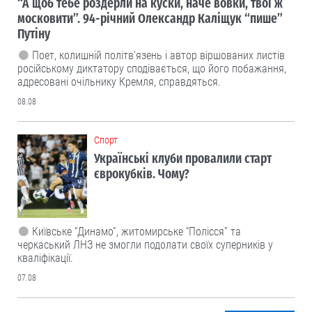
“А щоб тебе роздерли на куски, наче вовки, твої ж
московити”. 94-річний Олександр Каліщук “пише”
Путіну
Поет, колишній політв'язень і автор віршованих листів
російському диктатору сподівається, що його побажання,
адресовані очільнику Кремля, справдяться.
08.08
Cпорт
Українські клуби провалили старт
єврокубків. Чому?
Київське “Динамо”, житомирське “Полісся” та
черкаський ЛНЗ не змогли подолати своїх суперників у
кваліфікації.
07.08