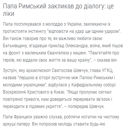
Папа Римський закликав до діалогу: це
ліки
Папа поспілкувався з молоддю з України, закликаючи їх
протистояти інстинкту "відповісти на удар ще одним ударом".
Він також говорив про те, як важливо любити свою
Батьківщину, згадавши приклад Олександра, воїна, який пішов
на фронт з маленьким Євангелієм у кишені. "Пам'ятайте про
героїв, які віддали своє життя за вашу країну", – сказав він.
Зустріч, яку архиєпископ Святослав Шевчук, глава УГКЦ,
назвав "першою в історії зустріччю між Папою Римським і
молодими українцями", відбулася у Кафедральному соборі
Воскресіння Христового в Києві. "Якщо пролунає сигнал
повітряної тривоги, нам доведеться переривати зв'язок і
переходити в підземні укриття", – попередив Шевчук.
Папа Франциск уважно слухав, роблячи нотатки на чистому
аркуші паперу. Він попросив молодь ставити будь-які