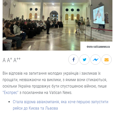
Фото: vaticannews.va
+
++
A
A
A
Він відповів на запитання молодих українців і закликав їх
прощати, незважаючи на виклики, з якими вони стикаються,
оскільки Україна продовжує бути спустошеною війною, пише
"Експрес"
з посиланням на Vatican News.
Стала відома авіакомпанія, яка хоче першою запустити
рейси до Києва та Львова