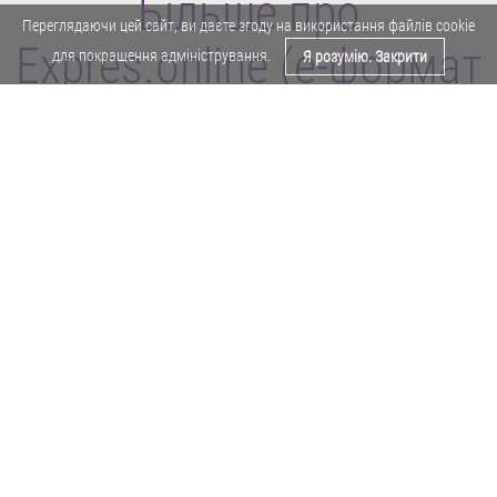
Більше про
Переглядаючи цей сайт, ви даєте згоду на використання файлів cookie
Expres.online (e-формат
для покращення адміністрування.
Я розумію. Закрити
газети "Експрес")
Поділитися у Facebook
Політика конфіденційності
Реклама
Карта сайту
Офіційне повідомлення
Забороняється копіювати будь-які матеріали е-формату газети "Експрес"
без отримання попереднього письмового дозволу редакції.
Авторські права ⓒ 2019. Всі права
захищені