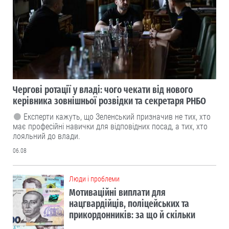
Чергові ротації у владі: чого чекати від нового
керівника зовнішньої розвідки та секретаря РНБО
Експерти кажуть, що Зеленський призначив не тих, хто
має професійні навички для відповідних посад, а тих, хто
лояльний до влади.
06.08
Люди і проблеми
Мотиваційні виплати для
нацгвардійців, поліцейських та
прикордонників: за що й скільки