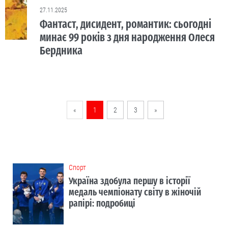
27.11.2025
Фантаст, дисидент, романтик: сьогодні
минає 99 років з дня народження Олеся
Бердника
«
1
2
3
»
Cпорт
Україна здобула першу в історії
медаль чемпіонату світу в жіночій
рапірі: подробиці