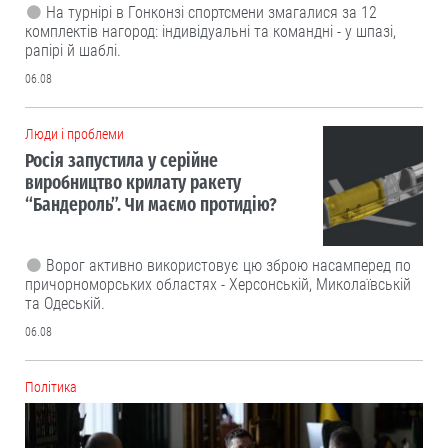
На турнірі в Гонконзі спортсмени змагалися за 12
комплектів нагород: індивідуальні та командні - у шпазі,
рапірі й шаблі.
06.08
Люди і проблеми
Росія запустила у серійне
виробництво крилату ракету
“Бандероль”. Чи маємо протидію?
Ворог активно використовує цю зброю насамперед по
причорноморських областях - Херсонській, Миколаївській
та Одеській.
06.08
Політика