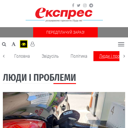
ПЕРЕДПЛАЧУЙ ЗАРАЗ!
Togg
navi
Головна
Звідусіль
Політика
Люди і пробле
ЛЮДИ І ПРОБЛЕМИ