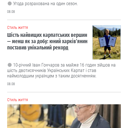
Угода розрахована на один сезон.
08.08
Cтиль життя
Шість найвищих карпатських вершин
— менш як за добу: юний харків’янин
поставив унікальний рекорд
10-річний Іван Гончаров за майже 16 годин зійшов на
шість двотисячників Українських Карпат і став
наймолодшим українцем з таким досягненням.
08.08
Cтиль життя