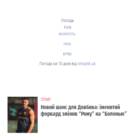
Погода
Київ
вологість:
тиск:
вітер:
Погода на 10 днів від
sinoptik.ua
Cпорт
Новий шанс для Довбика: іменитий
форвард змінив “Рому” на “Болонью”