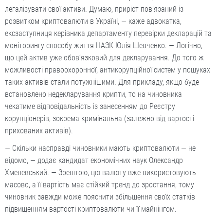
легалізувати свої активи. Думаю, приріст пов’язаний із
розвитком криптовалюти в Україні, — каже адвокатка,
ексзаступниця керівника департаменту перевірки декларацій та
моніторингу способу життя НАЗК Юлія Шевченко. — Логічно,
що цей актив уже обов’язковий для декларування. До того ж
можливості правоохоронної, антикорупційної систем у пошуках
таких активів стали потужнішими. Для прикладу, якщо буде
встановлено недекларування крипти, то на чиновника
чекатиме відповідальність із занесенням до Реєстру
корупціонерів, зокрема кримінальна (залежно від вартості
прихованих активів).
— Скільки насправді чиновники мають криптовалюти — не
відомо, — додає кандидат економічних наук Олександр
Хмелевський. — Зрештою, цю валюту вже використовують
масово, а її вартість має стійкий тренд до зростання, тому
чиновник завжди може пояснити збільшення своїх статків
підвищенням вартості криптовалюти чи її майнінгом.