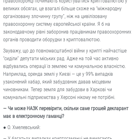
правоохоронці починають користуватися криптовалютою у
великих обсягах, це взагалі більше схоже на “міжнародну
організовану злочинну групу”, ніж на цивілізовану
правоохоронну систему європейської країни. Я б на
законодавчому рівні заборонив працівникам правоохоронних
органів проводити оборудки з криптовалютою.
Зауважу, що до повномасштабної війни у крипті найчастіше
“сиділи” депутати міських рад. Адже на той час активно
відбувались операції із землею чи комунальною власністю.
Наприклад, оренда землі у Києві — це у 99% випадків
узаконений хабар, який забудовник давав місцевим
чиновникам. Тепер земля для забудови в Харкові чи
комунальні підприємства у Херсоні нікому не потрібні.
— Чи може НАЗК перевірити, скільки саме грошей декларант
має в електронному гаманці?
● О. Хмелевський:
— У багатьох випадках криптогаманці не вимагають