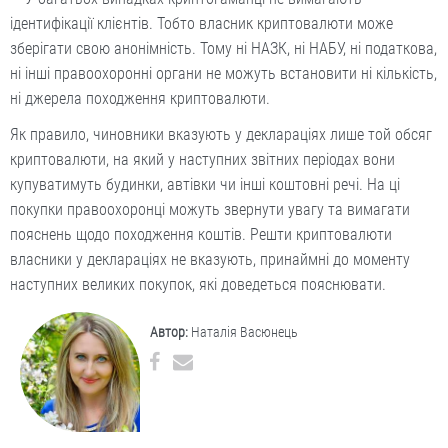
ідентифікації клієнтів. Тобто власник криптовалюти може
зберігати свою анонімність. Тому ні НАЗК, ні НАБУ, ні податкова,
ні інші правоохоронні органи не можуть встановити ні кількість,
ні джерела походження криптовалюти.
Як правило, чиновники вказують у деклараціях лише той обсяг
криптовалюти, на який у наступних звітних періодах вони
купуватимуть будинки, автівки чи інші коштовні речі. На ці
покупки правоохоронці можуть звернути увагу та вимагати
пояснень щодо походження коштів. Решти криптовалюти
власники у деклараціях не вказують, принаймні до моменту
наступних великих покупок, які доведеться пояснювати.
Автор:
Наталія Васюнець