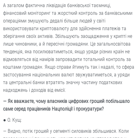
А загалом фактична ліквідація банківської таємниці,
фінансовий моніторинг та жорсткий контроль за банківськими
операціями змушують дедалі більше людей у світі
використовувати криптовалюту для здійснення платежів та
зберігання своїх активів. Збільшують заощадження у крипті не
лише чиновники, а й пересічні громадяни. Це загальносвітова
тенденція, яка посилюватиметься, якщо уряди різних країн не
відмовляться від намірів запровадити тотальний контроль за
коштами громадян. Якщо справи йтимуть так і надалі, то сфера
застосування національних валют звужуватиметься, а уряди
та центральні банки втратять значну частину податкових
надходжень і доходів від емісії.
— Як вважаєте, чому власників цифрових грошей побільшало
саме серед працівників Нацполіції і прокуратури?
● О. Кущ:
— Видно, потік грошей у сегменті силовиків збільшився. Коли