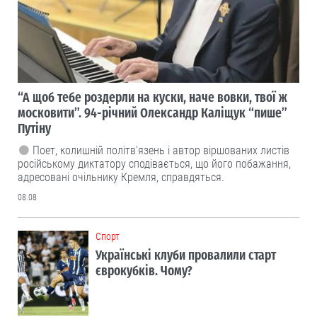
“А щоб тебе роздерли на куски, наче вовки, твої ж
московити”. 94-річний Олександр Каліщук “пише”
Путіну
Поет, колишній політв'язень і автор віршованих листів
російському диктатору сподівається, що його побажання,
адресовані очільнику Кремля, справдяться.
08.08
Cпорт
Українські клуби провалили старт
єврокубків. Чому?