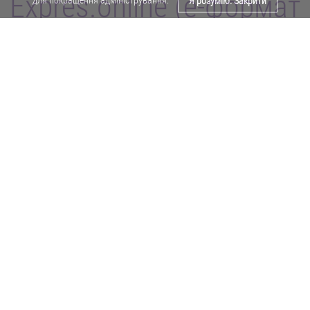
Expres.online (e-формат
Я розумію. Закрити
газети "Експрес")
Поділитися у Facebook
Політика конфіденційності
Реклама
Карта сайту
Офіційне повідомлення
Забороняється копіювати будь-які матеріали е-формату газети "Експрес"
без отримання попереднього письмового дозволу редакції.
Авторські права ⓒ 2019. Всі права
захищені