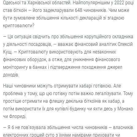
Одеської та Харківської областей. Найпопулярнішим у 2022 році
став біткоїн — його задекларували 648 чиновників. Чим може
бути зумовлене збільшення кількості декларацій зі згадкою
криптовалюти?
— Ця ситуація свідчить про збільшення корупційного складника
у діяльності посадовців, — вважає фінансовий аналітик Олексій
Кущ. — Криптовалюту використовують для незаконних
фінансових оборудок, а отже, для уникнення фінансового
моніторингу в банках і підтвердження походження джерел
доходів.
Наші чиновники можуть отримувати хабарі готівкою. Але
проблема у тому, що цю готівку потім важко легалізувати. Тому
простіше отримати на флешку декілька біткоїнів як хабар, а
потім використати їх для купівлі будинку чи яхти десь у Монако
чи Флориді.
— Я б не пов’язувала збільшення числа чиновників — власників
електронних грошей суто з їхніми намірами приховати чи