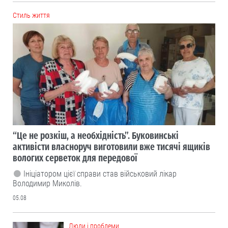
Cтиль життя
“Це не розкіш, а необхідність”. Буковинські
активісти власноруч виготовили вже тисячі ящиків
вологих серветок для передової
Ініціатором цієї справи став військовий лікар
Володимир Миколів.
05.08
Люди і проблеми