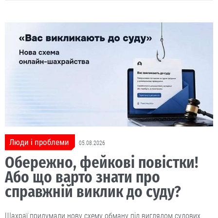
Люди і проблеми
05.08.2026
Обережно, фейкові повістки!
Або що варто знати про
справжній виклик до суду?
Шахраї придумали нову схему обману під виглядом судових