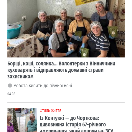
Борщі, каші, солянка... Волонтерки з Вінниччини
куховарять і відправляють домашні страви
захисникам
Робота кипить до пізньої ночі.
04.08
Cтиль життя
Із Кентуккі — до Чорткова:
дивовижна історія 67-річного
американця, який допомагає ЗСУ