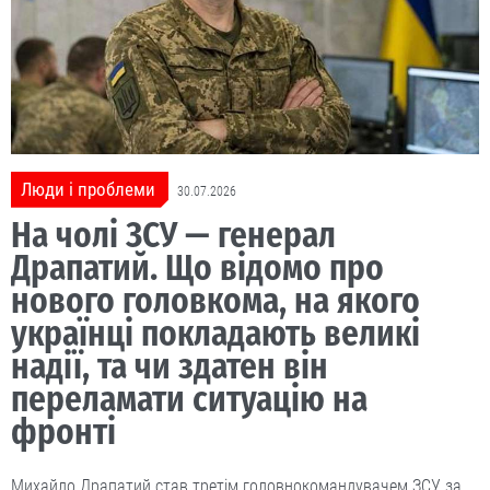
Люди і проблеми
30.07.2026
На чолі ЗСУ — генерал
Драпатий. Що відомо про
нового головкома, на якого
українці покладають великі
надії, та чи здатен він
переламати ситуацію на
фронті
Михайло Драпатий став третім головнокомандувачем ЗСУ за