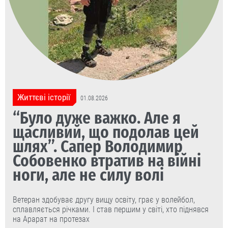
Життєві історії
01.08.2026
“Було дуже важко. Але я
щасливий, що подолав цей
шлях”. Сапер Володимир
Собовенко втратив на війні
ноги, але не силу волі
Ветеран здобуває другу вищу освіту, грає у волейбол,
сплавляється річками. І став першим у світі, хто піднявся
на Арарат на протезах