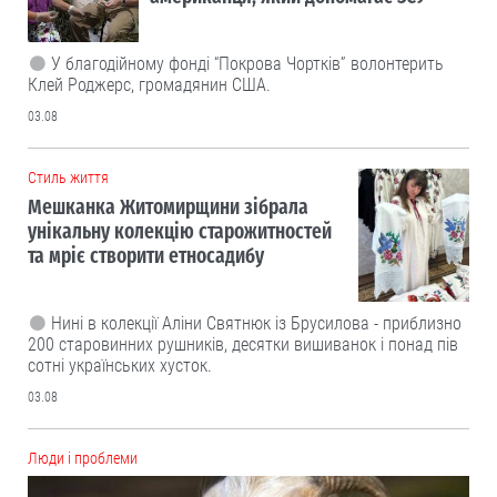
У благодійному фонді “Покрова Чортків” волонтерить
Клей Роджерс, громадянин США.
03.08
Cтиль життя
Мешканка Житомирщини зібрала
унікальну колекцію старожитностей
та мріє створити етносадибу
Нині в колекції Аліни Святнюк із Брусилова - приблизно
200 старовинних рушників, десятки вишиванок і понад пів
сотні українських хусток.
03.08
Люди і проблеми