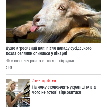
Дуже агресивний цап: після нападу сусідського
козла селянин опинився у лікарні
А власниця рогатого - на лаві підсудних.
03.08
Люди і проблеми
На чому економлять українці та від
чого не готові відмовитися