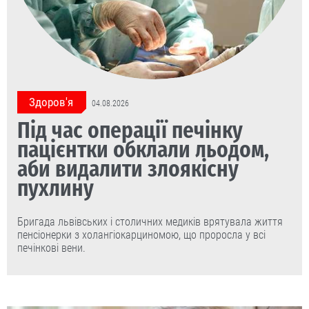
Здоров'я
04.08.2026
Під час операції печінку
пацієнтки обклали льодом,
аби видалити злоякісну
пухлину
Бригада львівських і столичних медиків врятувала життя
пенсіонерки з холангіокарциномою, що проросла у всі
печінкові вени.