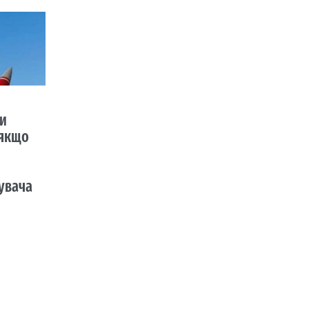
ти
 якщо
увача