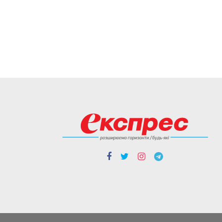
05.08
Люди і проблеми
Через неточність
у документах
донька не могла
оформити
батьківську
спадщину
Довелося оббивати
пороги суду.
04.08
Cтиль життя