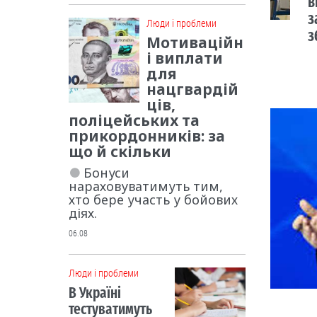
в
з
Люди і проблеми
з
Мотиваційн
і виплати
для
нацгвардій
ців,
поліцейських та
прикордонників: за
що й скільки
Бонуси
нараховуватимуть тим,
хто бере участь у бойових
діях.
06.08
Люди і проблеми
В Україні
тестуватимуть