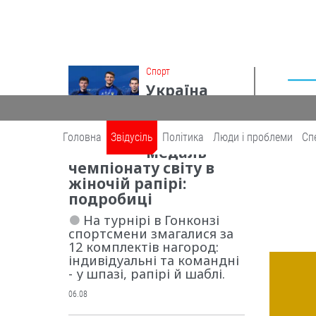
Cпорт
Україна
здобула
першу в
історії
Головна
Звідусіль
Політика
Люди і проблеми
Сп
медаль
чемпіонату світу в
жіночій рапірі:
ЗВІДУСІЛЬ
подробиці
На турнірі в Гонконзі
спортсмени змагалися за
12 комплектів нагород:
індивідуальні та командні
- у шпазі, рапірі й шаблі.
06.08