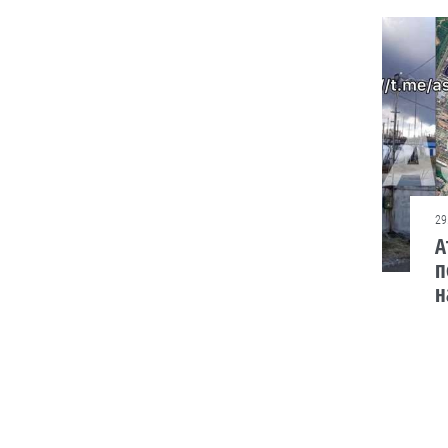
“Це не розкіш, а
необхідність”. Буковинські
активісти власноруч
виготовили вже тисячі ящиків
вологих серветок для
передової
Ініціатором цієї справи
став військовий лікар
Володимир Миколів.
05.08
29
А
п
Люди і проблеми
н
Стягнення боргу
за розпискою
Як повернути позичені
кошти.