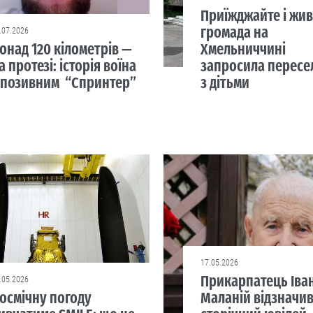
Приїжджайте і жив
громада на
.07.2026
онад 120 кілометрів —
Хмельниччині
а протезі: історія воїна
запросила пересе
 позивним “Спринтер”
з дітьми
17.05.2026
Прикарпатець Іва
.05.2026
осмічну погоду
Маланій відзначи