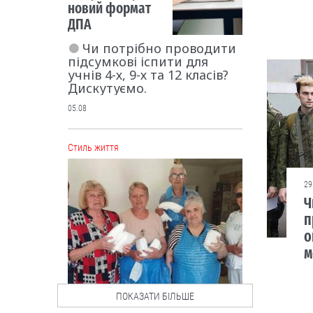
новий формат
ДПА
Чи потрібно проводити
підсумкові іспити для
учнів 4-х, 9-х та 12 класів?
Дискутуємо.
05.08
Cтиль життя
29
Ч
п
о
м
ПОКАЗАТИ БІЛЬШЕ