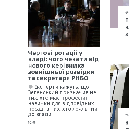
09
П
н
з
Чергові ротації у
владі: чого чекати від
нового керівника
зовнішньої розвідки
та секретаря РНБО
Експерти кажуть, що
Зеленський призначив не
тих, хто має професійні
навички для відповідних
посад, а тих, хто лояльний
до влади.
28
К
06.08