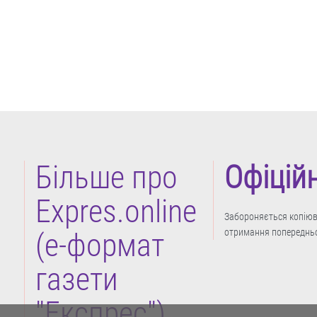
Більше про
Офіцій
Expres.online
Забороняється копіюва
отримання попередньо
(e-формат
газети
"Експрес")