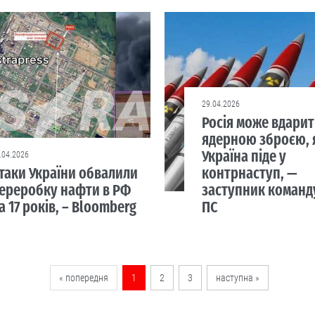
29.04.2026
Росія може вдари
ядерною зброєю,
Україна піде у
.04.2026
таки України обвалили
контрнаступ, —
ереробку нафти в РФ
заступник команд
а 17 років, – Bloomberg
ПС
« попередня
1
2
3
наступна »