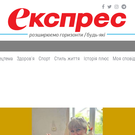
ецтема
Здоров'я
Cпорт
Cтиль життя
Історія плюс
Моя спові