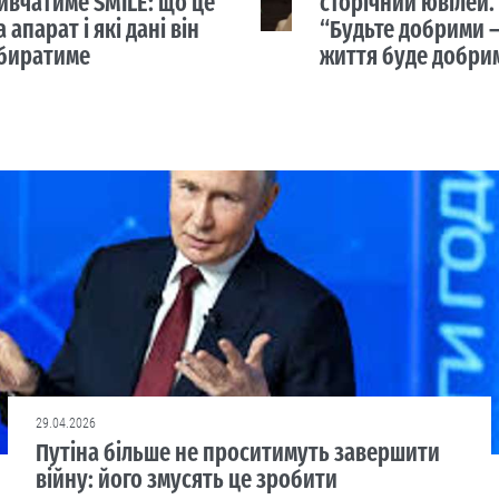
ивчатиме SMILE: що це
сторічний ювілей.
а апарат і які дані він
“Будьте добрими —
биратиме
життя буде добри
29.04.2026
Путіна більше не проситимуть завершити
війну: його змусять це зробити