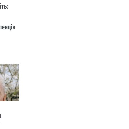
іть:
ленців
н
в