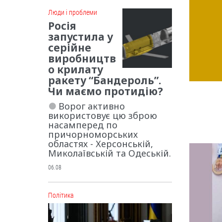
Люди і проблеми
Росія
запустила у
серійне
виробництв
о крилату
ракету “Бандероль”.
Чи маємо протидію?
Ворог активно
використовує цю зброю
насамперед по
причорноморських
областях - Херсонській,
Миколаївській та Одеській.
06.08
Політика