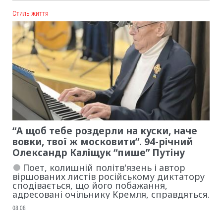
Cтиль життя
“А щоб тебе роздерли на куски, наче
вовки, твої ж московити”. 94-річний
Олександр Каліщук “пише” Путіну
Поет, колишній політв'язень і автор
віршованих листів російському диктатору
сподівається, що його побажання,
адресовані очільнику Кремля, справдяться.
08.08