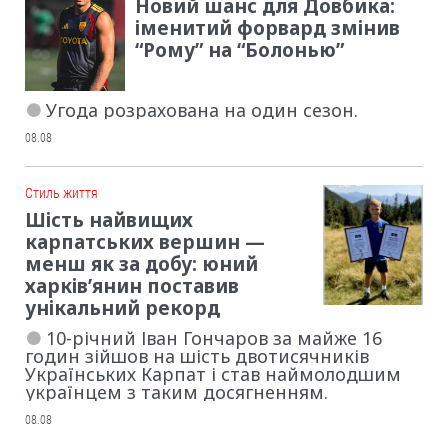
Новий шанс для Довбика:
іменитий форвард змінив
“Рому” на “Болонью”
Угода розрахована на один сезон.
08.08
Cтиль життя
Шість найвищих
карпатських вершин —
менш як за добу: юний
харків’янин поставив
унікальний рекорд
10-річний Іван Гончаров за майже 16
годин зійшов на шість двотисячників
Українських Карпат і став наймолодшим
українцем з таким досягненням.
08.08