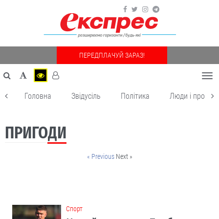
ПЕРЕДПЛАЧУЙ ЗАРАЗ!
Togg
navi
Головна
Звідусіль
Політика
Люди і пробле
ПРИГОДИ
« Previous
Next »
Cпорт