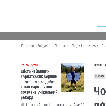
Головна
Звідусіль
Політика
Люди і проблеми
Сп
Cтиль життя
ГОЛОВНА
Шість найвищих
карпатських вершин
Реклама
— менш як за добу:
Чо
юний харків’янин
поставив унікальний
рекорд
по
10-річний Іван Гончаров за майже 16