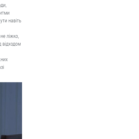
ди,
ритми
ути навіть
не ліжко,
д відходом
жних
зі