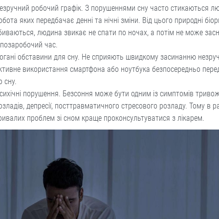
езручний робочий графік. З порушеннями сну часто стикаються лю
обота яких передбачає денні та нічні зміни. Від цього природні біо
биваються, людина звикає не спати по ночах, а потім не може засн
 позаробочий час.
огані обставини для сну. Не сприяють швидкому засинанню незруч
ктивне використання смартфона або ноутбука безпосередньо пере
о сну.
сихічні порушення. Безсоння може бути одним із симптомів триво
озладів, депресії, посттравматичного стресового розладу. Тому в ра
ривалих проблем зі сном краще проконсультуватися з лікарем.