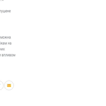
глушене
, можна
ікам на
них
им впливом