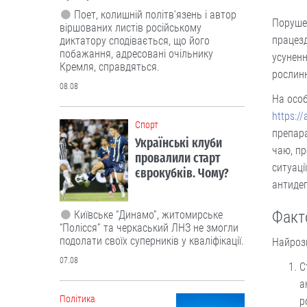
Поет, колишній політв'язень і автор
Поруше
віршованих листів російському
працезд
диктатору сподівається, що його
побажання, адресовані очільнику
усуненн
Кремля, справдяться.
рослин
08.08
На особ
https:/
Cпорт
препара
Українські клуби
чаю, пр
провалили старт
ситуаці
єврокубків. Чому?
антидеп
Факт
Київське “Динамо”, житомирське
“Полісся” та черкаський ЛНЗ не змогли
подолати своїх суперників у кваліфікації.
Найроз
07.08
С
а
Політика
р