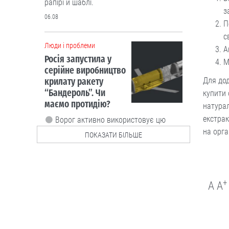
рапірі й шаблі.
з
06.08
П
с
Люди і проблеми
А
Росія запустила у
М
серійне виробництво
Для дод
крилату ракету
“Бандероль”. Чи
купити 
маємо протидію?
натурал
екстрак
Ворог активно використовує цю
зброю насамперед по
на орга
ПОКАЗАТИ БІЛЬШЕ
причорноморських областях -
Херсонській, Миколаївській та Одеській.
06.08
+
A
A
Політика