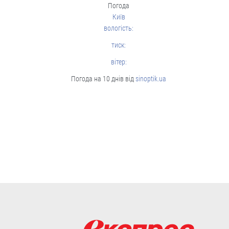
Погода
Київ
вологість:
тиск:
вітер:
Погода на 10 днів від
sinoptik.ua
Чергові ротації у владі: чого чекати
від нового керівника зовнішньої
розвідки та секретаря РНБО
Експерти кажуть, що Зеленський
призначив не тих, хто має професійні
навички для відповідних посад, а тих,
хто лояльний до влади.
06.08
Люди і проблеми
Мотиваційні виплати
для нацгвардійців,