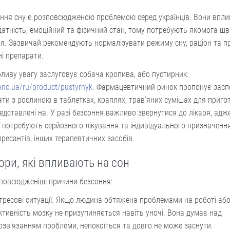
ння сну є розповсюдженою проблемою серед українців. Вони впл
атність, емоційний та фізичний стан, тому потребують якомога ш
я. Зазвичай рекомендують нормалізувати режиму сну, раціон та 
ні препарати.
ливу увагу заслуговує собача кропива, або пустирник:
/anc.ua/ru/product/pustyrnyk
. Фармацевтичний ринок пропонує засп
ти з рослиною в таблетках, краплях, трав’яних сумішах для приго
едставлені на. У разі безсоння важливо звернутися до лікаря, адже
ї потребують серйозного лікування та індивідуального призначенн
ресантів, інших терапевтичних засобів.
ори, які впливають на сон
повсюдженіші причини безсоння:
тресові ситуації. Якщо людина обтяжена проблемами на роботі або в
ктивність мозку не призупиняється навіть уночі. Вона думає над
озв'язанням проблеми, непокоїться та довго не може заснути.