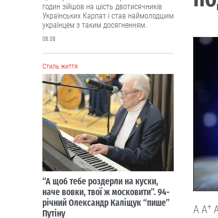
годин зійшов на шість двотисячників
Українських Карпат і став наймолодшим
українцем з таким досягненням.
08.08
Cтиль життя
“А щоб тебе роздерли на куски,
наче вовки, твої ж московити”. 94-
річний Олександр Каліщук “пише”
+
A
A
Путіну