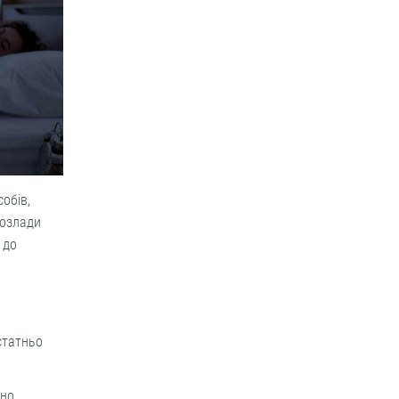
обів,
розлади
 до
статньо
ано