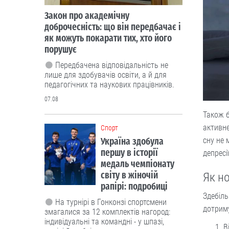
Закон про академічну
доброчесність: що він передбачає і
як можуть покарати тих, хто його
порушує
Передбачена відповідальність не
лише для здобувачів освіти, а й для
педагогічних та наукових працівників.
07.08
Також 
активне
Cпорт
сну не 
Україна здобула
першу в історії
депресі
медаль чемпіонату
світу в жіночій
Як н
рапірі: подробиці
Здебіль
На турнірі в Гонконзі спортсмени
дотриму
змагалися за 12 комплектів нагород:
індивідуальні та командні - у шпазі,
В