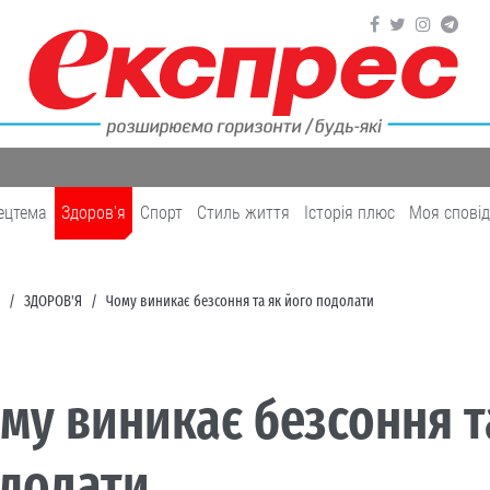
ецтема
Здоров'я
Cпорт
Cтиль життя
Історія плюс
Моя спові
ЗДОРОВ'Я
Чому виникає безсоння та як його подолати
му виникає безсоння т
долати