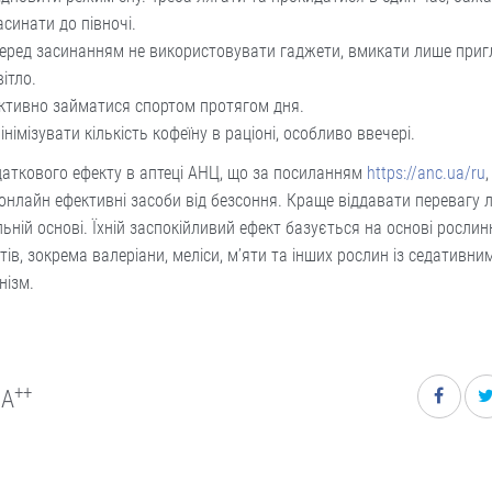
асинати до півночі.
еред засинанням не використовувати гаджети, вмикати лише при
вітло.
ктивно займатися спортом протягом дня.
інімізувати кількість кофеїну в раціоні, особливо ввечері.
аткового ефекту в аптеці АНЦ, що за посиланням
https://anc.ua/ru
онлайн ефективні засоби від безсоння. Краще віддавати перевагу л
ьній основі. Їхній заспокійливий ефект базується на основі рослин
тів, зокрема валеріани, меліси, м’яти та інших рослин із седативн
нізм.
++
A