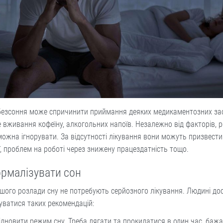
безсоння може спричинити приймання деяких медикаментозних зас
 вживання кофеїну, алкогольних напоїв. Незалежно від факторів, 
можна ігнорувати. За відсутності лікування вони можуть призвести
ї, проблем на роботі через знижену працездатність тощо.
ормалізувати сон
шого розлади сну не потребують серйозного лікування. Людині до
ватися таких рекомендацій:
ідновити режим сну. Треба лягати та прокидатися в один час, баж