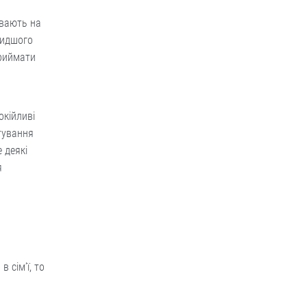
ивають на
видшого
приймати
окійливі
тування
 деякі
я
 сім’ї, то