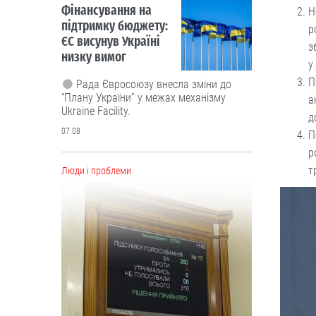
Фінансування на
Н
підтримку бюджету:
р
ЄС висунув Україні
з
низку вимог
у
П
Рада Євросоюзу внесла зміни до
“Плану України” у межах механізму
а
Ukraine Facility.
д
07.08
П
р
т
Люди і проблеми