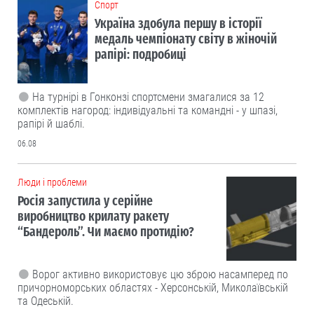
Cпорт
Україна здобула першу в історії
медаль чемпіонату світу в жіночій
рапірі: подробиці
На турнірі в Гонконзі спортсмени змагалися за 12
комплектів нагород: індивідуальні та командні - у шпазі,
рапірі й шаблі.
06.08
Люди і проблеми
Росія запустила у серійне
виробництво крилату ракету
“Бандероль”. Чи маємо протидію?
Ворог активно використовує цю зброю насамперед по
причорноморських областях - Херсонській, Миколаївській
та Одеській.