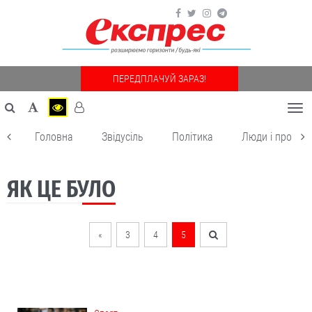
ПЕРЕДПЛАЧУЙ ЗАРАЗ!
Togg
navi
Головна
Звідусіль
Політика
Люди і пробле
ЯК ЦЕ БУЛО
«
3
4
5