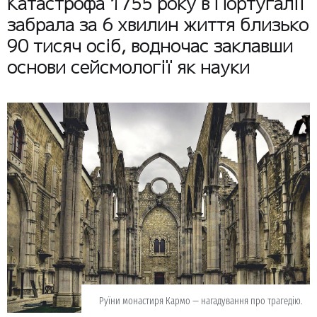
Катастрофа 1755 року в Португалії
забрала за 6 хвилин життя близько
90 тисяч осіб, водночас заклавши
основи сейсмології як науки
Руїни монастиря Кармо — нагадування про трагедію.