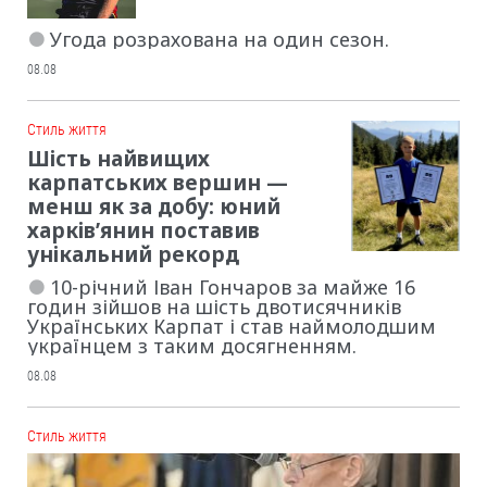
Угода розрахована на один сезон.
08.08
Cтиль життя
Шість найвищих
карпатських вершин —
менш як за добу: юний
харків’янин поставив
унікальний рекорд
10-річний Іван Гончаров за майже 16
годин зійшов на шість двотисячників
Українських Карпат і став наймолодшим
українцем з таким досягненням.
08.08
Cтиль життя