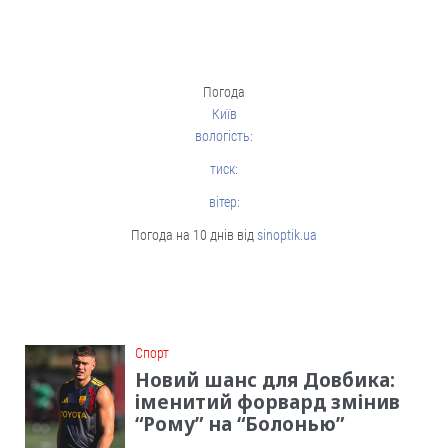
Погода
Київ
вологість:
тиск:
вітер:
Погода на 10 днів від
sinoptik.ua
Cпорт
Новий шанс для Довбика:
іменитий форвард змінив
“Рому” на “Болонью”