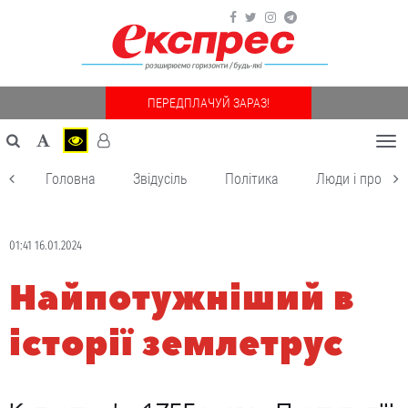
ПЕРЕДПЛАЧУЙ ЗАРАЗ!
Togg
navi
Головна
Звідусіль
Політика
Люди і пробле
01:41 16.01.2024
Найпотужніший в
історії землетрус