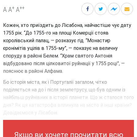
+
++
A
A
A
Кожен, хто приїздить до Лісабона, найчастіше чує дату
1755 рік. “До 1755-го на площі Комерції стояв
королівський палац, — розказує гід. “Монастир
єронімітів уцілів в 1755-му”, — показує на величну
споруду в районі Белем. “Храм святого Антонія
відбудовано після цілковитої руйнації у 1755 році”, —
пояснює в районі Алфама.
Бо історія міста, як і Португалії загалом, чітко
поділяється на до і після землетрусу, що був одним із
найбільш руйнівних в історії планети. Що ж сталося того
дня? Як ця катастрофа вплинула на місто й інші країни?
Довідаємося у Лісабоні.
Якщо ви хочете прочитати всю