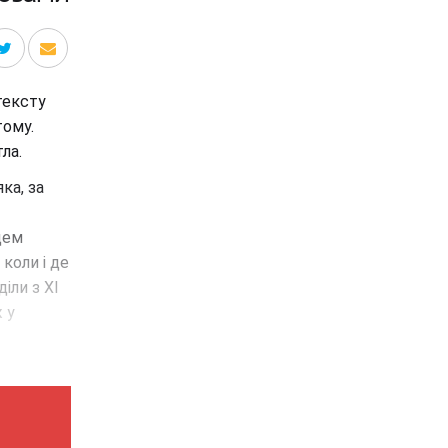
тексту
тому.
ла.
ка, за
цем
коли і де
іли з XI
ж у