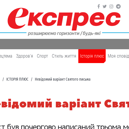
ецтема
Здоров'я
Cпорт
Cтиль життя
Історія плюс
Моя спові
ІСТОРІЯ ПЛЮС
Невідомий варіант Святого письма
відомий варіант Свя
ст був почергово написаний трьома 