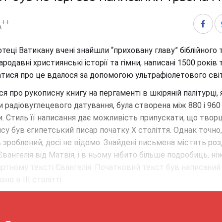
++
A
іотеці Ватикану вчені знайшли “приховану главу” біблійного 
ародавні християнські історії та гімни, написані 1500 років 
тися про це вдалося за допомогою ультрафіолетового світ
я про рукописну книгу на пергаменті в шкіряній палітурці, я
 радіовуглецевого датування, була створена між 880 і 960
. Стиль її написання дає можливість припускати, що твор
су був єгипетський писар початку X століття. Однак точно, 
в зроблений, досі не відомо. Знайдені письмена містять розд
 Євангелія від Матвія, і в ньому нібито більше подробиць, ні
ртному тексті Євангелія. Початковий текст був написаний
но в III столітті.