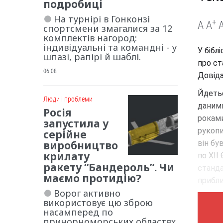
подробиці
На турнірі в Гонконзі
+
A
A
спортсмени змагалися за 12
комплектів нагород:
індивідуальні та командні - у
У бібл
шпазі, рапірі й шаблі.
про ст
06.08
Довіда
Йдетьс
Люди і проблеми
даними
Росія
роками
запустила у
рукопи
серійне
виробництво
він бу
крилату
по XII
ракету “Бандероль”. Чи
станда
маємо протидію?
приблиз
Ворог активно
використовує цю зброю
насамперед по
причорноморських областях