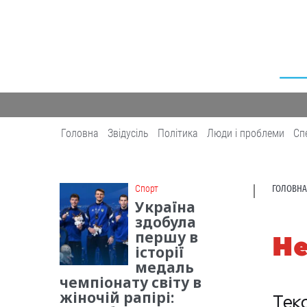
Головна
Звідусіль
Політика
Люди і проблеми
Сп
Cпорт
ГОЛОВНА
Україна
здобула
першу в
Не
історії
медаль
чемпіонату світу в
жіночій рапірі:
Тек