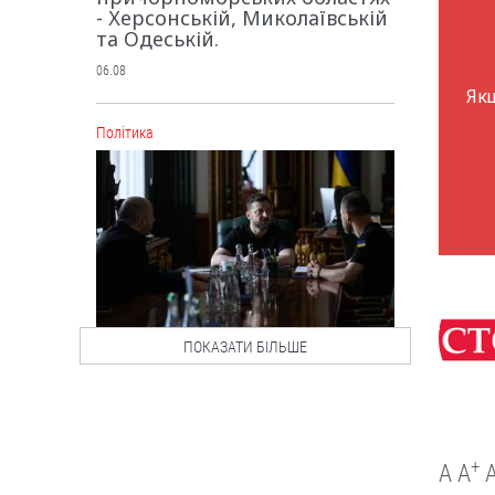
- Херсонській, Миколаївській
та Одеській.
06.08
Як
Політика
ПОКАЗАТИ БІЛЬШЕ
Чергові ротації у владі:
чого чекати від нового
керівника зовнішньої
розвідки та секретаря
+
A
A
РНБО