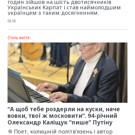
годин зійшов на шість двотисячників
Українських Карпат і став наймолодшим
українцем з таким досягненням.
08.08
Cтиль життя
“А щоб тебе роздерли на куски, наче
вовки, твої ж московити”. 94-річний
Олександр Каліщук “пише” Путіну
Поет, колишній політв'язень і автор