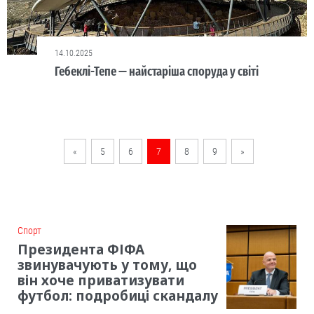
14.10.2025
Гебеклі-Тепе — найстаріша споруда у світі
«
5
6
7
8
9
»
Cпорт
Президента ФІФА
звинувачують у тому, що
він хоче приватизувати
футбол: подробиці скандалу