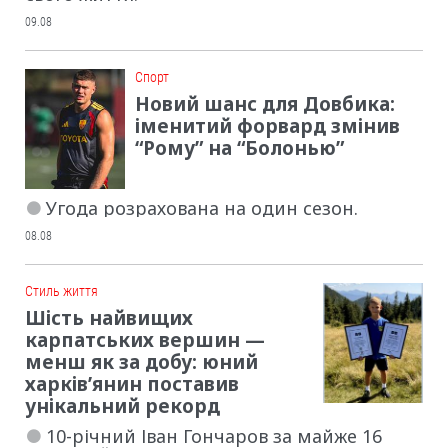
09.08
Cпорт
Новий шанс для Довбика:
іменитий форвард змінив
“Рому” на “Болонью”
Угода розрахована на один сезон.
08.08
Cтиль життя
Шість найвищих
карпатських вершин —
менш як за добу: юний
харків’янин поставив
унікальний рекорд
10-річний Іван Гончаров за майже 16