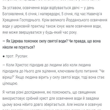
За уставом, освячення води відбувається двічі — у день
Богоявлення, 6 січня, і напередодні, 5 січня, під час Навечір’я
Хрещення Господнього. Крім великого Йорданського освячення
води у церковній практиці також існує мале освячення води,
яке може звершуватися у будь-який час року.
— Як Церква пояснює силу святої води? Чи правда, що вона
ніколи не псується?
● прот. Руслан:
— Коли Христос підходив до людини або коли людина
підходила до Нього для зцілення, ключовим було питання: “Чи
віриш?” Якщо людина вірить у силу святої води, тоді вона стає
цілющою.
Я читав різні дослідження, які пояснюють, що священник
використовує срібний хрест для освячення води й завдяки
цьому вона нібито довго зберігається. Але інколи я освячую