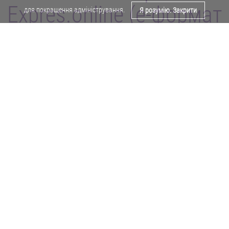
Expres.online (e-формат
для покращення адміністрування.
Я розумію. Закрити
газети "Експрес")
Поділитися у Facebook
Політика конфіденційності
Реклама
Карта сайту
Офіційне повідомлення
Забороняється копіювати будь-які матеріали е-формату газети "Експрес"
без отримання попереднього письмового дозволу редакції.
Авторські права ⓒ 2019. Всі права
захищені