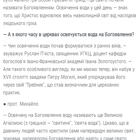
називати Богоявленням. Освячення води у цей день — знак
того, що Христос відновлює весь навколишній світ від наслідків
людського гріха.
— А з якого часу в церквах освячується вода на Богоявлення?
— Чин освячення води почав формуватися з ранніх віків, —
зауважує Руслан П’яста, священник УГКЦ, доцент кафедри
богослов’я Івано-Франківської академії Івана Золотоустого. —
Але такого особливого вигляду, як ми маємо тепер, він набув у
ХVII столітті завдяки Петру Могилі, який упорядкував його
через свій “Требник”, що став визначним для церковних
практик.
● прот. Михайло:
— Освячену на Богоявлення воду називають ще Великою
Агіасмою (з грецької — “святиня”, “свята вода”). Цікаво, що в
давнину людей часто хрестили саме напередодні великих свят,
зокрема, напередодні Богоявлення або навіть у саме свято.