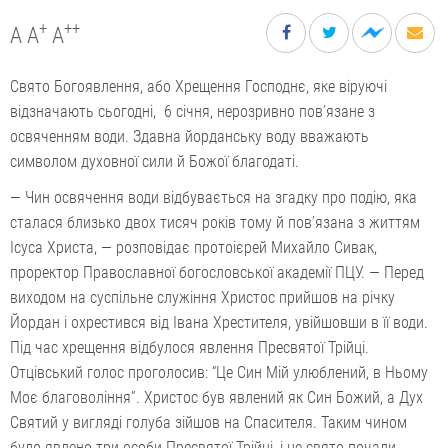
+
++
A
A
A
Свято Богоявлення, або Хрещення Господнє, яке віруючі
відзначають сьогодні, 6 січня, нерозривно пов’язане з
освяченням води. Здавна йорданську воду вважають
символом духовної сили й Божої благодаті.
— Чин освячення води відбувається на згадку про подію, яка
сталася близько двох тисяч років тому й пов’язана з життям
Ісуса Христа, — розповідає протоієрей Михайло Сивак,
проректор Православної богословської академії ПЦУ. — Перед
виходом на суспільне служіння Христос прийшов на річку
Йордан і охрестився від Івана Хрестителя, увійшовши в її води.
Під час хрещення відбулося явлення Пресвятої Трійці.
Отцівський голос проголосив: “Це Син Мій улюблений, в Ньому
Моє благовоління”. Христос був явлений як Син Божий, а Дух
Святий у вигляді голуба зійшов на Спасителя. Таким чином
було явлено три особи Пресвятої Трійці, і це свято почали