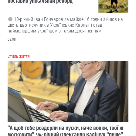
поставив унікальний рекорд
10-річний Іван Гончаров за майже 16 годин зійшов на
шість двотисячників Українських Карпат і став
наймолодшим українцем з таким досягненням.
08.08
Cтиль життя
“А щоб тебе роздерли на куски, наче вовки, твої ж
московити”. 94-річний Олександр Каліщук “пише”