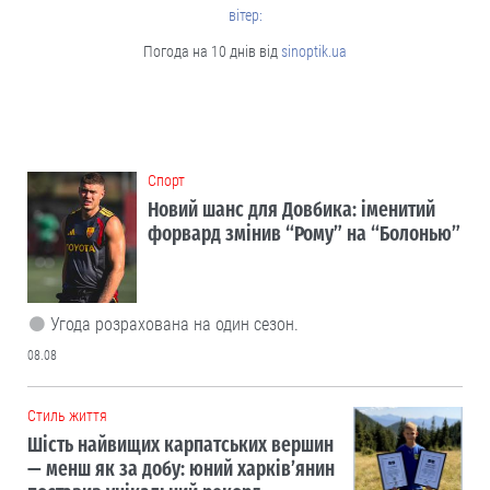
вітер:
Погода на 10 днів від
sinoptik.ua
Cпорт
Новий шанс для Довбика: іменитий
форвард змінив “Рому” на “Болонью”
Угода розрахована на один сезон.
08.08
Cтиль життя
Шість найвищих карпатських вершин
— менш як за добу: юний харків’янин