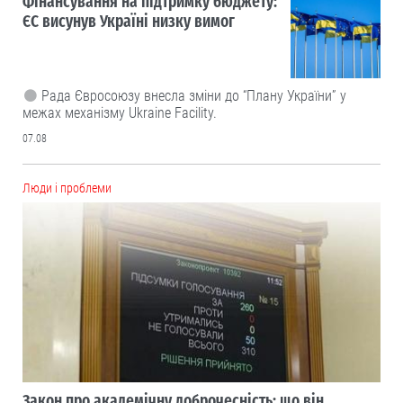
Фінансування на підтримку бюджету:
ЄС висунув Україні низку вимог
Рада Євросоюзу внесла зміни до “Плану України” у
межах механізму Ukraine Facility.
07.08
Люди і проблеми
Закон про академічну доброчесність: що він