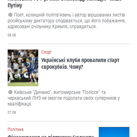
Путіну
Поет, колишній політв'язень і автор віршованих листів
російському диктатору сподівається, що його побажання,
адресовані очільнику Кремля, справдяться.
08.08
Cпорт
Українські клуби провалили старт
єврокубків. Чому?
Київське “Динамо”, житомирське “Полісся” та
черкаський ЛНЗ не змогли подолати своїх суперників у
кваліфікації.
07.08
Політика