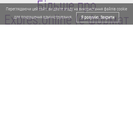
Більше про
Переглядаючи цей сайт, ви даєте згоду на використання файлів cookie
Expres.online (e-формат
для покращення адміністрування.
Я розумію. Закрити
газети "Експрес")
Політика конфіденційності
Реклама
Карта сайту
Офіційне повідомлення
Забороняється копіювати будь-які матеріали е-формату газети "Експрес"
без отримання попереднього письмового дозволу редакції.
Авторські права ⓒ 2019. Всі права
захищені