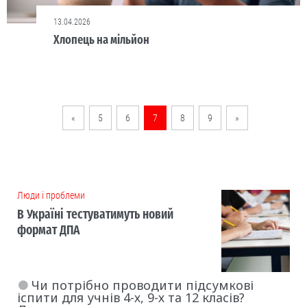
13.04.2026
Хлопець на мільйон
«
5
6
7
8
9
»
Люди і проблеми
В Україні тестуватимуть новий
формат ДПА
Чи потрібно проводити підсумкові
іспити для учнів 4-х, 9-х та 12 класів?