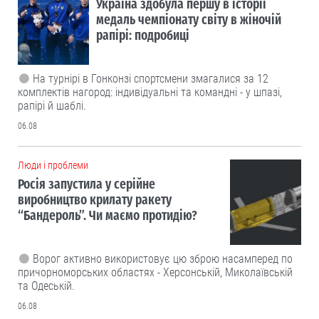
Україна здобула першу в історії
медаль чемпіонату світу в жіночій
рапірі: подробиці
На турнірі в Гонконзі спортсмени змагалися за 12
комплектів нагород: індивідуальні та командні - у шпазі,
рапірі й шаблі.
06.08
Люди і проблеми
Росія запустила у серійне
виробництво крилату ракету
“Бандероль”. Чи маємо протидію?
Ворог активно використовує цю зброю насамперед по
причорноморських областях - Херсонській, Миколаївській
та Одеській.
06.08