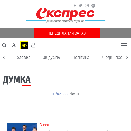
ПЕРЕДПЛАЧУЙ ЗАРАЗ!
Togg
navi
Головна
Звідусіль
Політика
Люди і пробле
ДУМКА
« Previous
Next »
Cпорт