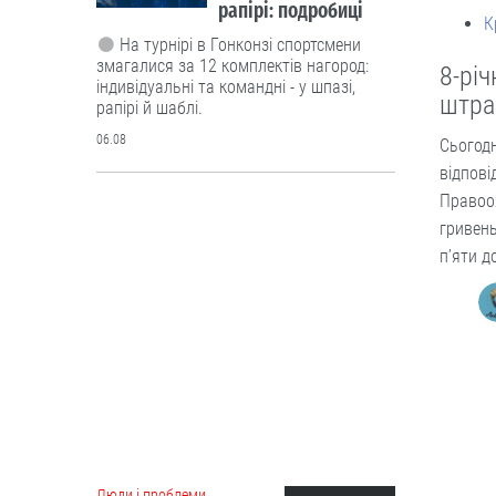
рапірі: подробиці
К
На турнірі в Гонконзі спортсмени
змагалися за 12 комплектів нагород:
8-річ
індивідуальні та командні - у шпазі,
штр
рапірі й шаблі.
06.08
Сьогодн
відпові
Правоо
Люди і проблеми
гривень
Росія запустила у
серійне виробництво
п’яти д
крилату ракету
“Бандероль”. Чи
маємо протидію?
Ворог активно використовує цю
зброю насамперед по
причорноморських областях -
Херсонській, Миколаївській та Одеській.
06.08