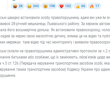
ські швидко встановили особу правопорушника, адже він уже їм з
вився 28-річний мешканець Львівського району. За кермом автом
ала його восьмирічна донька. Як встановили правоохоронці, чоло
садив за кермо свою малолітню дитину, знімав це на відео та публ
них мережах. таке відео під час моніторингу і виявили правоохорон
ські склали на правопорушника адміністративні протоколи за ч.2 
нання батьками або особами, що їх замінюють, обов’язків щодо в
та ч.5 ст.126 (Передача керування транспортним засобом особі, яка
ерування таким транспортним засобом) Кодексу України про адмін
орушення.