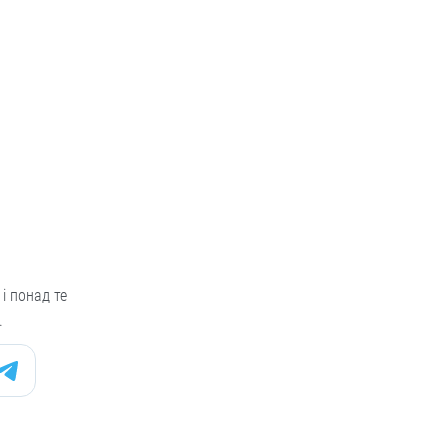
і понад те
.