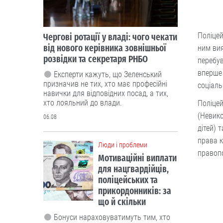
Люди і проблеми
Мотиваційні виплати
Поліцей
для нацгвардійців,
поліцейських та
ним вия
прикордонників: за
перебув
що й скільки
вперше 
соціаль
Бонуси нараховуватимуть тим, хто
бере участь у бойових діях.
Поліцей
06.08
(Невико
дітей) 
Люди і проблеми
права к
В Україні
правоп
тестуватимуть новий
формат ДПА
Чи потрібно проводити підсумкові
іспити для учнів 4-х, 9-х та 12 класів?
Дискутуємо.