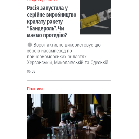
Політика
Чергові ротації у владі: чого чекати
від нового керівника зовнішньої
розвідки та секретаря РНБО
Експерти кажуть, що Зеленський
призначив не тих, хто має професійні
навички для відповідних посад, а тих,
хто лояльний до влади.
06.08