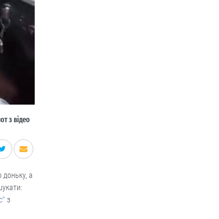
т з відео
 доньку, а
шукати:
с"
з