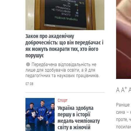
Закон про академічну
доброчесність: що він передбачає і
як можуть покарати тих, хто його
порушує
Передбачена відповідальність не
лише для здобувачів освіти, а й для
педагогічних та наукових працівників.
07.08
+
A
A
Cпорт
Раніше 
Україна здобула
сина – 
першу в історії
проте, 
медаль чемпіонату
посила
світу в жіночій