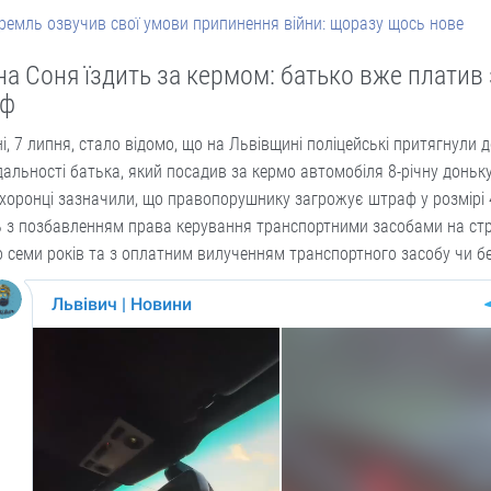
ремль озвучив свої умови припинення війни: щоразу щось нове
на Соня їздить за кермом: батько вже платив 
аф
і, 7 липня, стало відомо, що на Львівщині поліцейські притягнули 
дальності батька, який посадив за кермо автомобіля 8-річну доньку
хоронці зазначили, що правопорушнику загрожує штраф у розмірі
 з позбавленням права керування транспортними засобами на стр
о семи років та з оплатним вилученням транспортного засобу чи бе