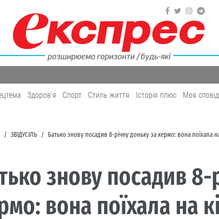
ецтема
Здоров'я
Cпорт
Cтиль життя
Історія плюс
Моя спові
ЗВІДУСІЛЬ
Батько знову посадив 8-річну доньку за кермо: вона поїхала н
тько знову посадив 8-
рмо: вона поїхала на к