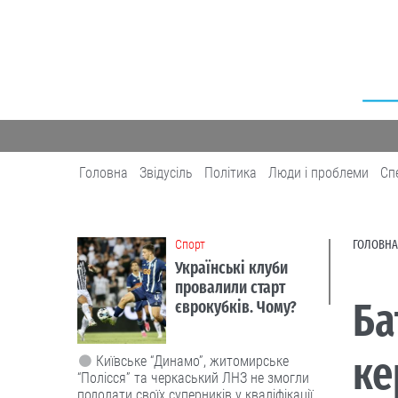
Головна
Звідусіль
Політика
Люди і проблеми
Сп
Cпорт
ГОЛОВНА
Українські клуби
провалили старт
Ба
єврокубків. Чому?
ке
Київське “Динамо”, житомирське
“Полісся” та черкаський ЛНЗ не змогли
подолати своїх суперників у кваліфікації.