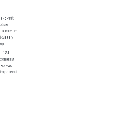
найомий:
обіля
вік вже не
ікував у
ці.
ст.184
иховання
 не має
істративні