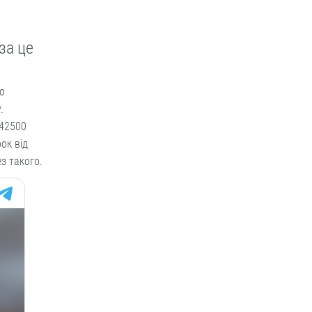
за це
до
.
 42500
ок від
з такого.