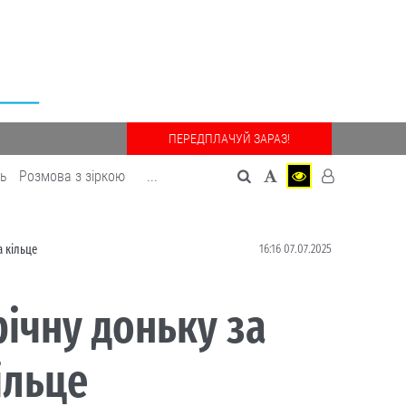
ПЕРЕДПЛАЧУЙ ЗАРАЗ!
дь
Розмова з зіркою
...
16:16 07.07.2025
а кільце
річну доньку за
ільце