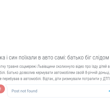
а і син поїхали в авто самі: батько біг слідом
тку травня соцмережі Львівщини сколихнуло відео про їзду дітей в
ілі. Батько дозволив кермувати автомобілем своїй 8-річній доньці, 
е перебував в автомобілі. Відтак, діти ризикували потрапити у ДТП