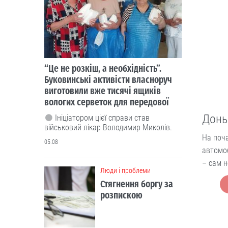
05.08
Люди і проблеми
Стягнення боргу за
розпискою
Як повернути позичені кошти.
Доньк
05.08
На поча
Люди і проблеми
автомоб
Через неточність у
– сам н
документах донька
не могла оформити
батьківську
спадщину
Довелося оббивати пороги суду.