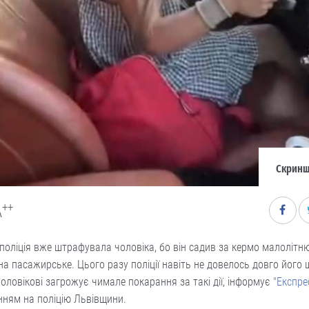
Скриншо
++
A
поліція вже штрафувала чоловіка, бо він садив за кермо малолітню
на пасажирське. Цього разу поліції навіть не довелось довго його 
чоловікові загрожує чимале покарання за такі дії, інформує
"Експре
нням на поліцію Львівщини.