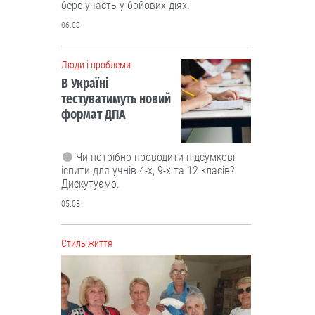
05.08
Cтиль життя
“Це не розкіш, а необхідність”.
Буковинські активісти власноруч
виготовили вже тисячі ящиків
вологих серветок для передової
Ініціатором цієї справи став
військовий лікар Володимир Миколів.