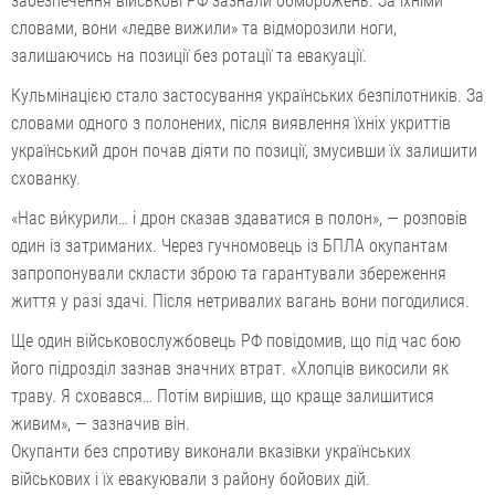
забезпечення військові РФ зазнали обморожень. За їхніми
словами, вони «ледве вижили» та відморозили ноги,
залишаючись на позиції без ротації та евакуації.
Кульмінацією стало застосування українських безпілотників. За
словами одного з полонених, після виявлення їхніх укриттів
український дрон почав діяти по позиції, змусивши їх залишити
схованку.
«Нас ви́курили… і дрон сказав здаватися в полон», — розповів
один із затриманих. Через гучномовець із БПЛА окупантам
запропонували скласти зброю та гарантували збереження
життя у разі здачі. Після нетривалих вагань вони погодилися.
Ще один військовослужбовець РФ повідомив, що під час бою
його підрозділ зазнав значних втрат. «Хлопців викосили як
траву. Я сховався… Потім вирішив, що краще залишитися
живим», — зазначив він.
Окупанти без спротиву виконали вказівки українських
військових і їх евакуювали з району бойових дій.