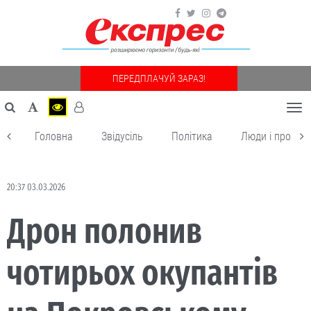
ПЕРЕДПЛАЧУЙ ЗАРАЗ!
Togg
navi
Головна
Звідусіль
Політика
Люди і пробле
20:37 03.03.2026
Дрон полонив
чотирьох окупантів