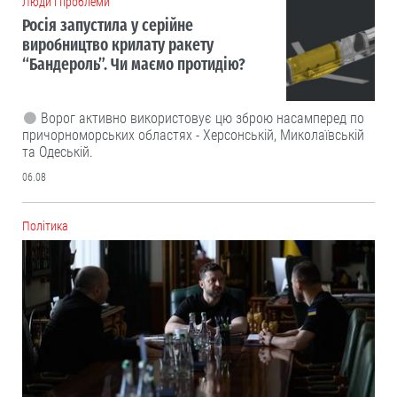
Люди і проблеми
Росія запустила у серійне
виробництво крилату ракету
“Бандероль”. Чи маємо протидію?
Ворог активно використовує цю зброю насамперед по
причорноморських областях - Херсонській, Миколаївській
та Одеській.
06.08
Політика