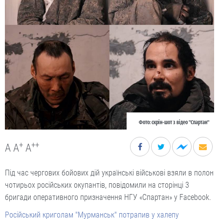
Фото: скрін-шот з відео "Спартан"
+
++
A
A
A
Під час чергових бойових дій українські військові взяли в полон
чотирьох російських окупантів, повідомили на сторінці 3
бригади оперативного призначення НГУ «Спартан» у Facebook.
Російський криголам "Мурманськ" потрапив у халепу