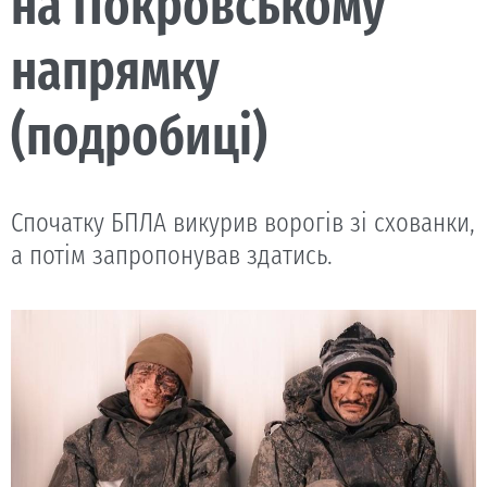
на Покровському
напрямку
(подробиці)
Спочатку БПЛА викурив ворогів зі схованки,
а потім запропонував здатись.