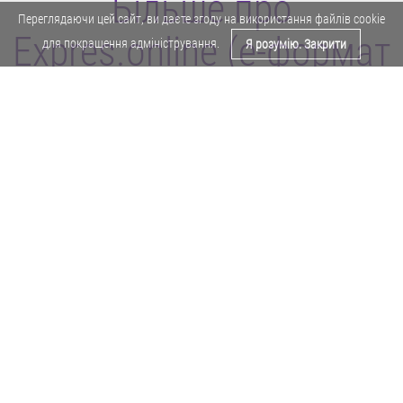
Більше про
Переглядаючи цей сайт, ви даєте згоду на використання файлів cookie
Expres.online (e-формат
для покращення адміністрування.
Я розумію. Закрити
газети "Експрес")
Поділитися у Facebook
Політика конфіденційності
Реклама
Карта сайту
Офіційне повідомлення
Забороняється копіювати будь-які матеріали е-формату газети "Експрес"
без отримання попереднього письмового дозволу редакції.
Авторські права ⓒ 2019. Всі права
захищені