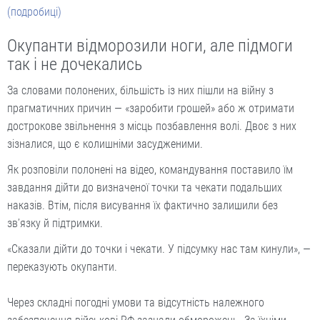
(подробиці)
Окупанти відморозили ноги, але підмоги
так і не дочекались
За словами полонених, більшість із них пішли на війну з
прагматичних причин — «заробити грошей» або ж отримати
дострокове звільнення з місць позбавлення волі. Двоє з них
зізналися, що є колишніми засудженими.
Як розповіли полонені на відео, командування поставило їм
завдання дійти до визначеної точки та чекати подальших
наказів. Втім, після висування їх фактично залишили без
зв’язку й підтримки.
«Сказали дійти до точки і чекати. У підсумку нас там кинули», —
переказують окупанти.
Через складні погодні умови та відсутність належного