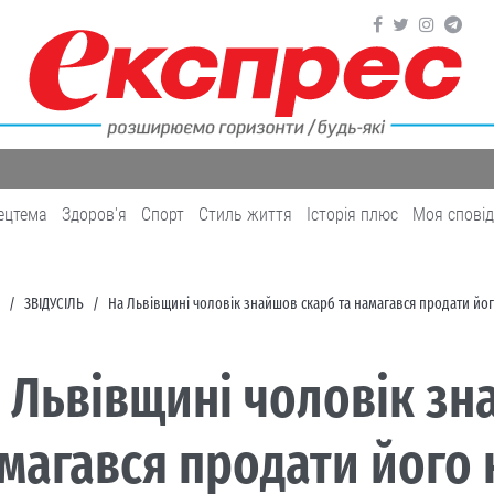
ецтема
Здоров'я
Cпорт
Cтиль життя
Історія плюс
Моя спові
ЗВІДУСІЛЬ
На Львівщині чоловік знайшов скарб та намагався продати його
 Львівщині чоловік зн
магався продати його 