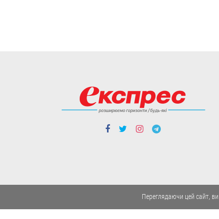
Cтиль життя
Борщі, каші, солянка... Волонтерки
з Вінниччини куховарять і
відправляють домашні страви
захисникам
Робота кипить до пізньої ночі.
04.08
Переглядаючи цей сайт, ви
Cтиль життя
Із Кентуккі — до