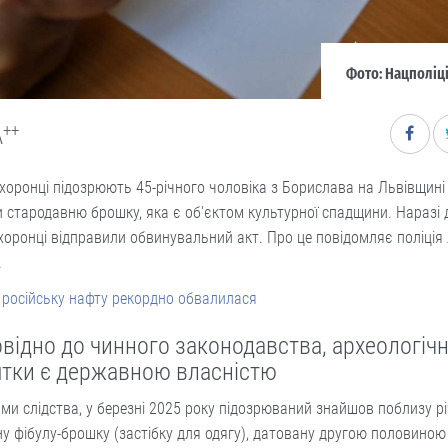
Фото: Нацполіці
++
A
оронці підозрюють 45-річного чоловіка з Борислава на Львівщині 
 стародавню брошку, яка є об'єктом культурної спадщини. Наразі 
оронці відправили обвинувальний акт. Про це повідомляє поліція 
.
 російську нафту рекордно обвалилася
овідно до чинного законодавства, археологічн
ятки є державною власністю
ми слідства, у березні 2025 року підозрюваний знайшов поблизу рі
у фібулу-брошку (застібку для одягу), датовану другою половиною