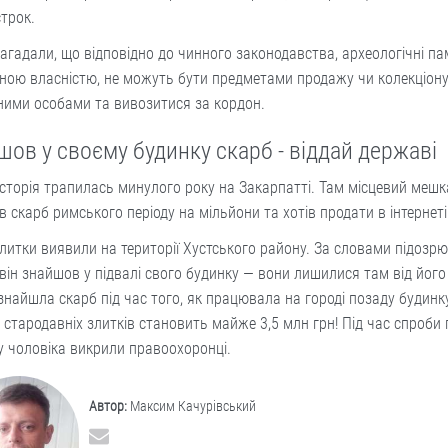
трок.
нагадали, що відповідно до чинного законодавства, археологічні па
ною власністю, не можуть бути предметами продажу чи колекціон
ними особами та вивозитися за кордон.
шов у своєму будинку скарб - віддай державі
сторія трапилась минулого року на Закарпатті. Там місцевий меш
 скарб римського періоду на мільйони та хотів продати в інтернеті
злитки виявили на території Хустського району. За словами підозр
він знайшов у підвалі свого будинку — вони лишилися там від його
знайшла скарб під час того, як працювала на городі позаду будинку
х стародавніх злитків становить майже 3,5 млн грн! Під час спроби
у чоловіка викрили правоохоронці.
Автор:
Максим Качурівський