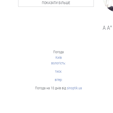
Люди і проблеми
ПОКАЗАТИ БІЛЬШЕ
Стягнення боргу за
розпискою
+
A
A
Як повернути позичені кошти.
05.08
Погода
Люди і проблеми
Київ
Через неточність у
вологість:
документах донька
тиск:
не могла оформити
батьківську
вітер:
спадщину
Погода на 10 днів від
sinoptik.ua
Довелося оббивати пороги суду.
04.08