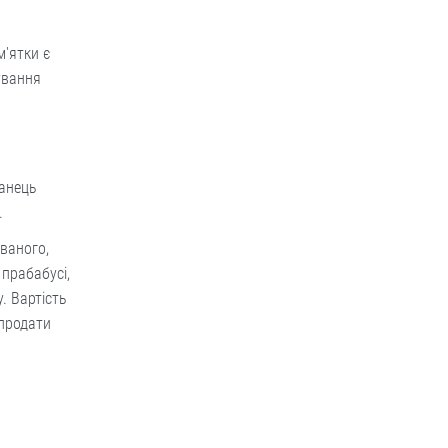
м'ятки є
ування
канець
.
юваного,
 прабабусі,
. Вартість
 продати