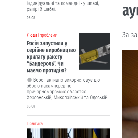
індивідуальні та командні - у шпазі,
ау
рапірі й шаблі.
06.08
За з
Люди і проблеми
Росія запустила у
серійне виробництво
крилату ракету
“Бандероль”. Чи
маємо протидію?
Ворог активно використовує цю
зброю насамперед по
причорноморських областях -
Херсонській, Миколаївській та Одеській.
06.08
Політика