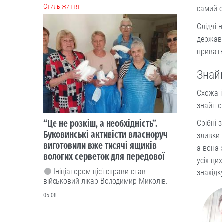
Cтиль життя
самий с
Слідчі 
держав
приват
Знай
Схожа і
знайшов
“Це не розкіш, а необхідність”.
Срібні 
Буковинські активісти власноруч
зливки 
виготовили вже тисячі ящиків
а вона 
вологих серветок для передової
усіх ци
Ініціатором цієї справи став
знахідк
військовий лікар Володимир Миколів.
05.08