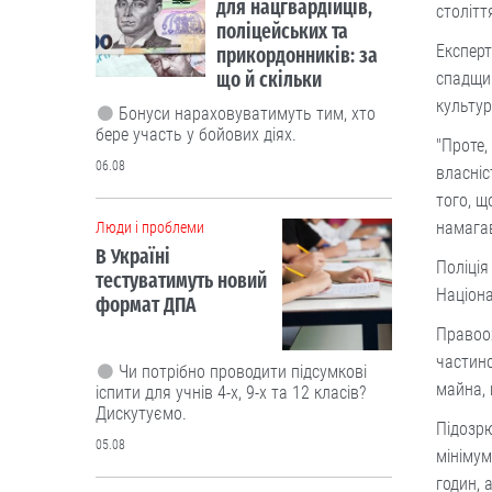
для нацгвардійців,
столітт
поліцейських та
Експерт
прикордонників: за
що й скільки
спадщин
культур
Бонуси нараховуватимуть тим, хто
бере участь у бойових діях.
"Проте,
06.08
власніс
того, щ
намагав
Люди і проблеми
В Україні
Поліція
тестуватимуть новий
Націона
формат ДПА
Правоо
частин
Чи потрібно проводити підсумкові
майна, 
іспити для учнів 4-х, 9-х та 12 класів?
Дискутуємо.
Підозрю
05.08
мінімум
годин, 