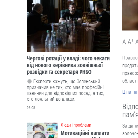
+
A
A
Правоох
Чергові ротації у владі: чого чекати
від нового керівника зовнішньої
продати
розвідки та секретаря РНБО
правоох
області
Експерти кажуть, що Зеленський
призначив не тих, хто має професійні
Ціна на
навички для відповідних посад, а тих,
хто лояльний до влади.
Відп
06.08
пам'
Люди і проблеми
За дани
Мотиваційні виплати
золочен