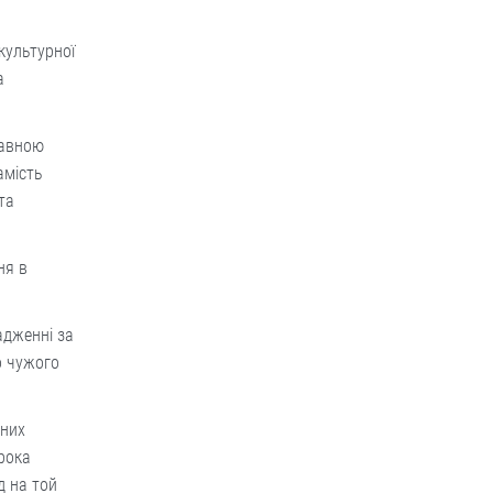
культурної
а
жавною
амість
та
ня в
адженні за
о чужого
аних
рока
д на той