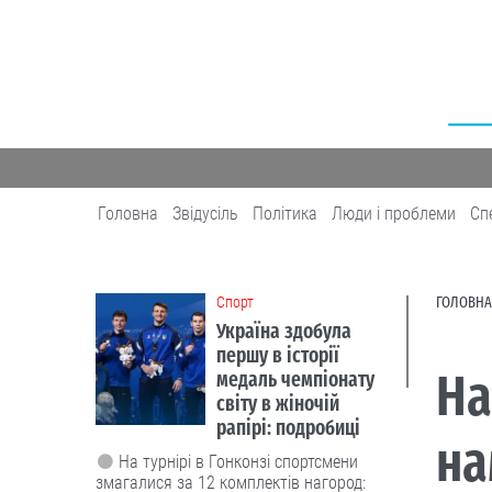
Головна
Звідусіль
Політика
Люди і проблеми
Сп
Cпорт
ГОЛОВНА
Україна здобула
першу в історії
На
медаль чемпіонату
світу в жіночій
рапірі: подробиці
на
На турнірі в Гонконзі спортсмени
змагалися за 12 комплектів нагород: