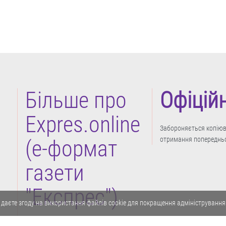
Більше про
Офіцій
Expres.online
Забороняється копіюва
отримання попередньо
(e-формат
газети
"Експрес")
 даєте згоду на використання файлів cookie для покращення адміністрування
Політика конфіденційності