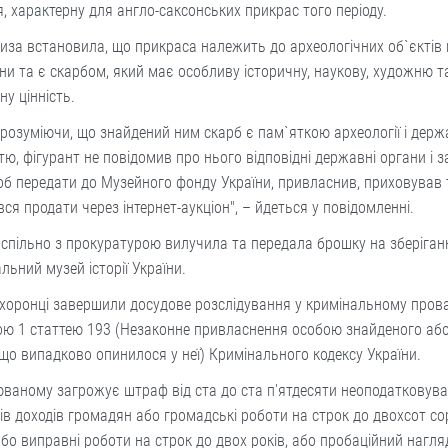
я, характерну для англо-саксонських прикрас того періоду.
иза встановила, що прикраса належить до археологічних об`єктів 
и та є скарбом, який має особливу історичну, наукову, художню т
ну цінність.
 розуміючи, що знайдений ним скарб є пам`яткою археології і дер
тю, фігурант не повідомив про нього відповідні державні органи і з
об передати до Музейного фонду України, привласнив, приховував 
ся продати через інтернет-аукціон", – йдеться у повідомленні.
 спільно з прокуратурою вилучила та передала брошку на зберіган
льний музей історії України.
хоронці завершили досудове розслідування у кримінальному пров
ою 1 статтею 193 (Незаконне привласнення особою знайденого аб
що випадково опинилося у неї) Кримінального кодексу України.
ваному загрожує штраф від ста до ста п'ятдесяти неоподатковув
ів доходів громадян або громадські роботи на строк до двохсот со
або виправні роботи на строк до двох років, або пробаційний нагля