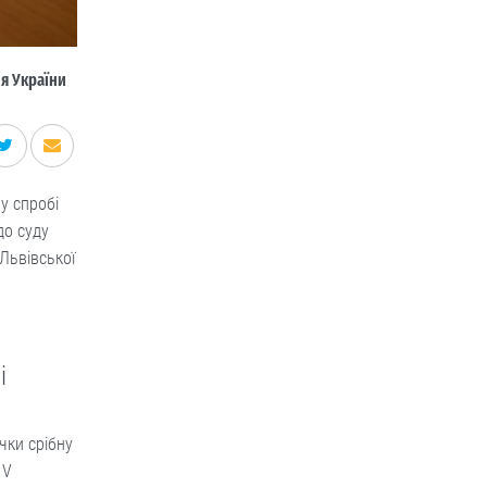
я України
у спробі
до суду
Львівської
і
чки срібну
 V