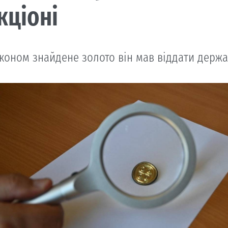
кціоні
аконом знайдене золото він мав віддати держа