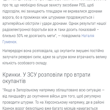
про те, що необхідно більше захисту засобами РЕБ, щоб
підрозділи, які захищають плацдарм не вкривалися дронами
ворога, бо в проміжках між штурмами продовжуються і
артилерійські обстріли і удари дронами. Однак результат нашої
радіоелектронної боротьби все ж таки досить показовий –
близько 50% не досягають мети", — повідомила
Наталія
Гуменюк.
Напередодні вона розповідала, що окупанти змушені постійно
залучати резервні сили, адже за штурм вони втрачають велику
кількість особового складу.
Кринки. У ЗСУ розповіли про втрати
окупантів
"Якщо в Запорізькому напрямку облаштовано всю ситуацію —
від ландшафту до скупчення військ для того, щоб регулярно
проводити штурми. То на Херсонському напрямку, де в районі
Кринок ворог безуспішно вже багато місяців намагається