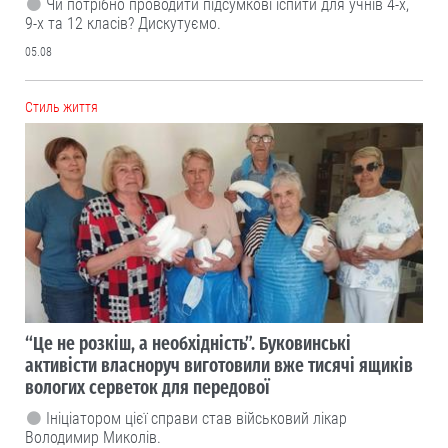
Чи потрібно проводити підсумкові іспити для учнів 4-х,
9-х та 12 класів? Дискутуємо.
05.08
Cтиль життя
“Це не розкіш, а необхідність”. Буковинські
активісти власноруч виготовили вже тисячі ящиків
вологих серветок для передової
Ініціатором цієї справи став військовий лікар
Володимир Миколів.