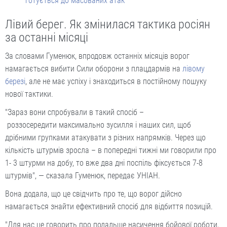
готується до масованих атак
Лівий берег. Як змінилася тактика росіян
за останні місяці
За словами Гуменюк, впродовж останніх місяців ворог
намагається вибити Сили оборони з плацдармів на
лівому
березі
, але не має успіху і знаходиться в постійному пошуку
нової тактики.
"Зараз вони спробували в такий спосіб –
роззосередити максимально зусилля і наших сил, щоб
дрібними групками атакувати з різних напрямків. Через що
кількість штурмів зросла – в попередні тижні ми говорили про
1- 3 штурми на добу, то вже два дні поспіль фіксується 7-8
штурмів", — сказала Гуменюк, передає УНІАН.
Вона додала, що це свідчить про те, що ворог дійсно
намагається знайти ефективний спосіб для відбиття позицій.
"Для нас це говорить про подальше насичення бойової роботи,