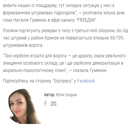
вибити наших із плацдарму, тут складна ситуація у них із
формуванням штурмових підрозділів", — розповіла кілька днів
тому Наталія Гуменюк в ефірі каналу "FREEДІМ".
Росіяни підтягують резерви з тилу з третьої лінії оборони, бо під
час штурмів у районі Кринок не повертається близько 60-70%
штурмовиків ворога.
"Такі серйозні втрати для ворога — це щоразу, окрім реального
знищення особового складу, це і ще серйозна деморалізація в
морально-психологічному плані", — сказала Гуменюк.
Підписуйтесь на сторінку "Експресу" у
Facebook
Автор:
Юлія Скорик