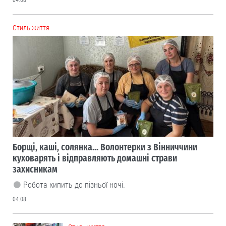
04.08
Cтиль життя
Борщі, каші, солянка... Волонтерки з Вінниччини
куховарять і відправляють домашні страви
захисникам
Робота кипить до пізньої ночі.
04.08