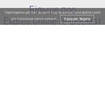
Більше про
Переглядаючи цей сайт, ви даєте згоду на використання файлів cookie
Expres.online (e-формат
для покращення адміністрування.
Я розумію. Закрити
газети "Експрес")
Поділитися у Facebook
Політика конфіденційності
Реклама
Карта сайту
Офіційне повідомлення
Забороняється копіювати будь-які матеріали е-формату газети "Експрес"
без отримання попереднього письмового дозволу редакції.