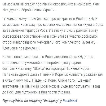
меморіали на згадку про північнокорейських військових, яких
ліквідували Збройні сили України.
"У конкретному плані йдеться про відкриття в Росії та КНДР
меморіалів на згадку про корейських воїнів, які загинули в боях
за звільнення території Росії. У зв'язку з цим у рамках візиту
обговорювалося створення в Пхеньяні за участю російської
сторони відповідного меморіального комплексу з музеєм", –
йдеться в повідомленні.
Раніше повідомлялося, що Росія домовилася із КНДР про
створення потужностей для виробництва ударних
безпілотників типу "Шахед" на території Північної Кореї.
Наявність дронів дасть Північній Кореї можливість уражати цілі
в будь-якому місці Південної Кореї. Окрім того, "Шахеди"
виготовлені в Північній Кореї можна буде експортувати назад
до Росії для підтримки війни проти України.
Підписуйтесь на сторінку "Експресу" у
Facebook