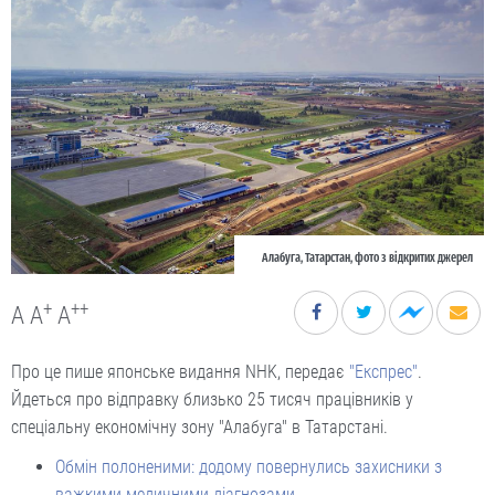
Алабуга, Татарстан, фото з відкритих джерел
+
++
A
A
A
Про це пише японське видання NHK, передає
"Експрес"
.
Йдеться про відправку близько 25 тисяч працівників у
спеціальну економічну зону "Алабуга" в Татарстані.
Обмін полоненими: додому повернулись захисники з
важкими медичними діагнозами