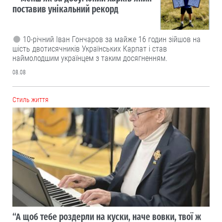
поставив унікальний рекорд
10-річний Іван Гончаров за майже 16 годин зійшов на
шість двотисячників Українських Карпат і став
наймолодшим українцем з таким досягненням.
08.08
Cтиль життя
“А щоб тебе роздерли на куски, наче вовки, твої ж