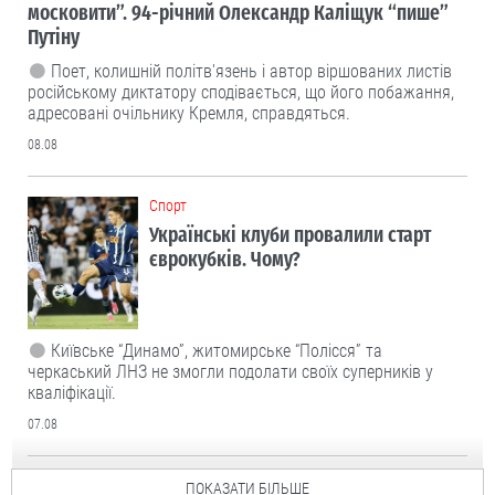
московити”. 94-річний Олександр Каліщук “пише”
Путіну
Поет, колишній політв'язень і автор віршованих листів
російському диктатору сподівається, що його побажання,
адресовані очільнику Кремля, справдяться.
08.08
Cпорт
Українські клуби провалили старт
єврокубків. Чому?
Київське “Динамо”, житомирське “Полісся” та
черкаський ЛНЗ не змогли подолати своїх суперників у
кваліфікації.
07.08
ПОКАЗАТИ БІЛЬШЕ