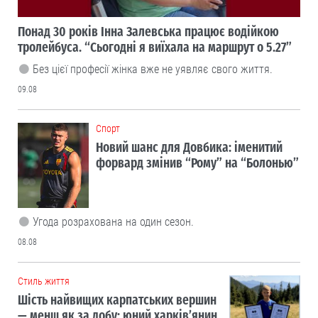
Понад 30 років Інна Залевська працює водійкою
тролейбуса. “Сьогодні я виїхала на маршрут о 5.27”
Без цієї професії жінка вже не уявляє свого життя.
09.08
Cпорт
Новий шанс для Довбика: іменитий
форвард змінив “Рому” на “Болонью”
Угода розрахована на один сезон.
08.08
Cтиль життя
Шість найвищих карпатських вершин
— менш як за добу: юний харків’янин