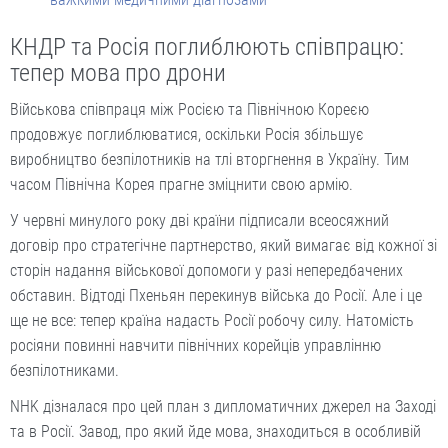
КНДР та Росія поглиблюють співпрацю:
тепер мова про дрони
Військова співпраця між Росією та Північною Кореєю
продовжує поглиблюватися, оскільки Росія збільшує
виробництво безпілотників на тлі вторгнення в Україну. Тим
часом Північна Корея прагне зміцнити свою армію.
У червні минулого року дві країни підписали всеосяжний
договір про стратегічне партнерство, який вимагає від кожної зі
сторін надання військової допомоги у разі непередбачених
обставин. Відтоді Пхеньян перекинув війська до Росії. Але і це
ще не все: тепер країна надасть Росії робочу силу. Натомість
росіяни повинні навчити північних корейців управлінню
безпілотниками.
NHK дізналася про цей план з дипломатичних джерел на Заході
та в Росії. Завод, про який йде мова, знаходиться в особливій