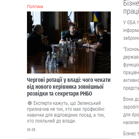
Бізн
Політика
прац
У ЄБА т
інформа
заброню
"Еконо
держав
функціо
працівн
Чергові ротації у владі: чого чекати
активн
від нового керівника зовнішньої
предста
розвідки та секретаря РНБО
Вони до
Експерти кажуть, що Зеленський
заробіт
призначив не тих, хто має професійні
для бр
навички для відповідних посад, а тих,
хто лояльний до влади.
населе
06.08
Бізнес 