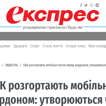
ецтема
Здоров'я
Cпорт
Cтиль життя
Історія плюс
Моя спові
ЗВІДУСІЛЬ
ТЦК розгортають мобільні пости перед кордоном: утворюються
К розгортають мобільн
рдоном: утворюються 