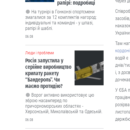
через д
рапірі: подробиці
Співроб
На турнірі в Гонконзі спортсмени
змагалися за 12 комплектів нагород:
засобів
індивідуальні та командні - у шпазі,
наказо
рапірі й шаблі.
України
06.08
Там на
кордоні
Люди і проблеми
водій є
Росія запустила у
днів/ти
серійне виробництво
і, з до
крилату ракету
“Бандероль”. Чи
дочекав
маємо протидію?
У ЄБА п
Ворог активно використовує цю
працівн
зброю насамперед по
розірва
причорноморських областях -
Херсонській, Миколаївській та Одеській.
листопа
держбю
06.08