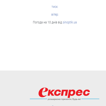
05.08
тиск:
вітер:
Cтиль життя
Погода на 10 днів від
sinoptik.ua
“Це не розкіш, а необхідність”.
Буковинські активісти власноруч
виготовили вже тисячі ящиків
вологих серветок для передової
Ініціатором цієї справи став
військовий лікар Володимир Миколів.