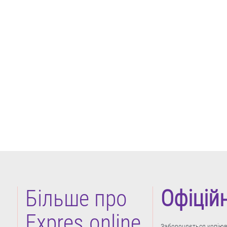
Більше про
Офіцій
Expres.online
Забороняється копіюва