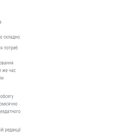
а
о складно.
ня потреб
нювання
й же час
ли
 обсягу
щомісячно
цездатного
й редакції