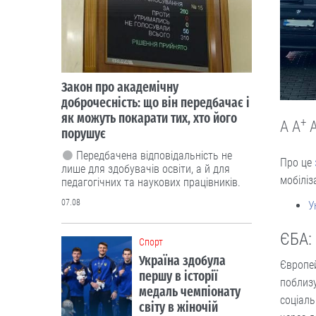
Закон про академічну
доброчесність: що він передбачає і
як можуть покарати тих, хто його
+
A
A
порушує
Передбачена відповідальність не
Про це
лише для здобувачів освіти, а й для
мобіліз
педагогічних та наукових працівників.
07.08
У
ЄБА:
Cпорт
Україна здобула
Європей
першу в історії
поблизу
медаль чемпіонату
соціаль
світу в жіночій