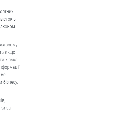
портних
вісток з
 Законом
ержавному
іть якщо
ти кілька
інформації
 не
 бізнесу.
ів,
ьки за