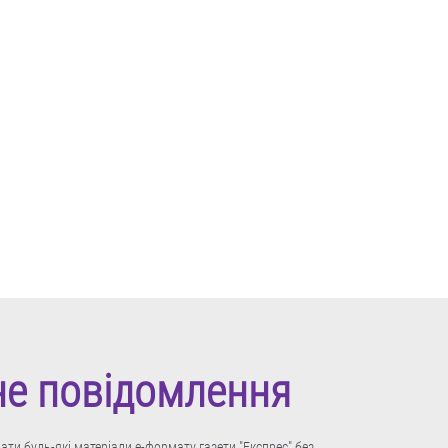
не повідомлення
ти будь-які матеріали е-формату газети "Експрес" без