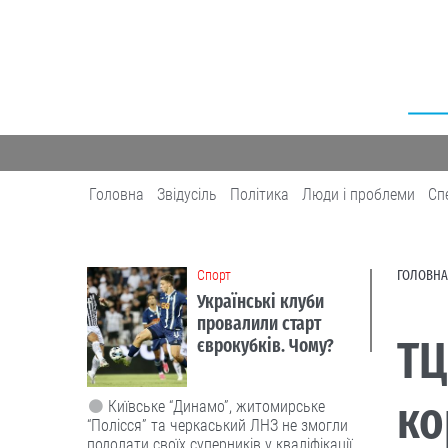
Головна
Звідусіль
Політика
Люди і проблеми
Сп
Cпорт
ГОЛОВНА
Українські клуби
провалили старт
ТЦ
єврокубків. Чому?
ко
Київське “Динамо”, житомирське
“Полісся” та черкаський ЛНЗ не змогли
подолати своїх суперників у кваліфікації.