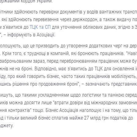
ержавний кордон України.
ітники здійснюють перевірки документів у водіїв вантажних транс
, які здійснюють перевезення через держкордон, а також видачу по
м з’явитися до
ТЦК та СП
для уточнення облікових даних, згідно з
", – інформують в Асоціації.
голошують, що це призводить до утворення додаткових черг на д
. Крім того, є труднощі в компаній, які бронюють працівників. "Нав
 заброньованим зараз, перед перебронюванням працівник може бу
жнів не на броні. Відповідно, має з’явитись до ТЦК для оновлення 
свіду, про який говорить бізнес, часто таких працівників мобілізують,
шись рішення про продовження броні", – зазначають представники
ишуть, що такими ускладненнями щодо логістики та панікою серед
иків можна досягти лише "втрати довіри від міжнародних замовник
ння контрактів" тощо. Бізнес Асоціація наголошує і на тому, що тіл
д і тільки великий бізнес сплатив майже 27 млрд грн податків до
джету.