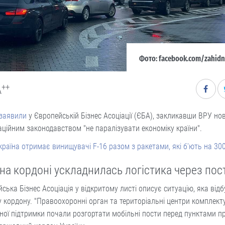
Фото: facebook.com/zahidn
++
A
заявили
у Європейській Бізнес Асоціації (ЄБА), закликавши ВРУ но
аційним законодавством "не паралізувати економіку країни".
країна отримає винищувачі F-16 разом з ракетами, які б'ють на 30
 на кордоні ускладнилась логістика через по
ська Бізнес Асоціація у відкритому листі описує ситуацію, яка від
 кордону. "Правоохоронні орган та територіальні центри комплект
ної підтримки почали розгортати мобільні пости перед пунктами п