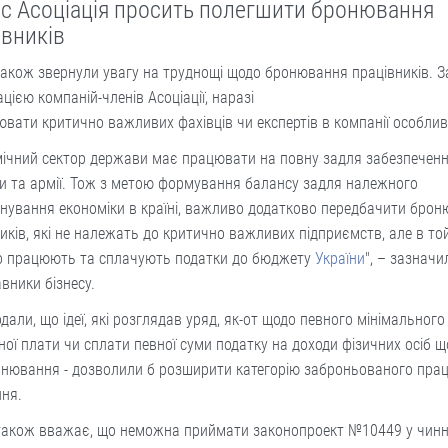
ес Асоціація просить полегшити бронювання
івників
акож звернули увагу на труднощі щодо бронювання працівників. З
цією компаній-членів Асоціації, наразі
вати критично важливих фахівців чи експертів в компанії особлив
мічний сектор держави має працювати на повну задля забезпечен
и та армії. Тож з метою формування балансу задля належного
нування економіки в країні, важливо додатково передбачити бро
иків, які не належать до критично важливих підприємств, але в то
о працюють та сплачують податки до бюджету
України
", – зазначи
вники бізнесу.
дали, що ідеї, які розглядав уряд, як-от щодо певного мінімального
ної плати чи сплати певної суми податку на доходи фізичних осіб 
онювання - дозволили б розширити категорію заброньованого пра
ння.
також вважає, що неможна приймати законопроект №10449 у чинні