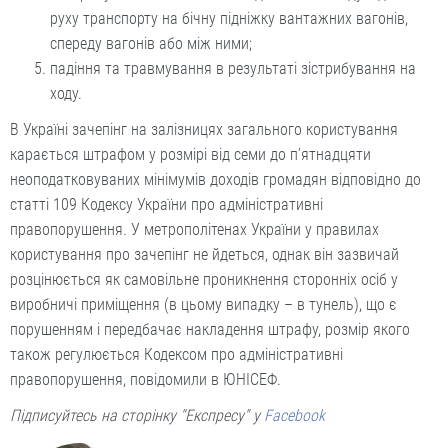
руху транспорту на бічну підніжку вантажних вагонів,
спереду вагонів або між ними;
падіння та травмування в результаті зістрибування на
ходу.
В Україні зачепінг на залізницях загального користування
карається штрафом у розмірі від семи до п’ятнадцяти
неоподатковуваних мінімумів доходів громадян відповідно до
статті 109 Кодексу України про адміністративні
правопорушення. У метрополітенах України у правилах
користування про зачепінг не йдеться, однак він зазвичай
розцінюється як самовільне проникнення сторонніх осіб у
виробничі приміщення (в цьому випадку – в тунель), що є
порушенням і передбачає накладення штрафу, розмір якого
також регулюється Кодексом про адміністративні
правопорушення, повідомили в ЮНІСЕФ.
Підписуйтесь на сторінку "Експресу" у
Facebook