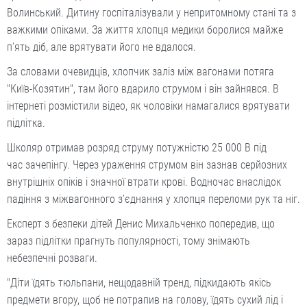
Волинський. Дитину госпіталізували у непритомному стані та з
важкими опіками. За життя хлопця медики боролися майже
п'ять діб, але врятувати його не вдалося.
За словами очевидців, хлопчик заліз між вагонами потяга
"Київ-Козятин", там його вдарило струмом і він зайнявся. В
інтернеті розмістили відео, як чоловіки намагалися врятувати
підлітка.
Школяр отримав розряд струму потужністю 25 000 В під
час зачепінгу. Через ураження струмом він зазнав серйозних
внутрішніх опіків і значної втрати крові. Водночас внаслідок
падіння з міжвагонного з’єднання у хлопця переломи рук та ніг.
Експерт з безпеки дітей Денис Михальченко попередив, що
зараз підлітки прагнуть популярності, тому знімають
небезпечні розваги.
"Діти їдять тюльпани, нещодавній тренд, підкидають якісь
предмети вгору, щоб не потрапив на голову, їдять сухий лід і