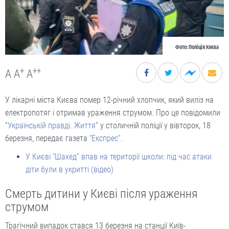
Фото: Поліція Києва
+
++
A
A
A
У лікарні міста Києва помер 12-річний хлопчик, який виліз на
електропотяг і отримав ураження струмом. Про це повідомили
”
Українській правді. Життя
” у столичній поліції у вівторок, 18
березня, передає газета
“Експрес”.
У Києві “Шахед” впав на території школи: під час атаки
діти були в укритті (відео)
Смерть дитини у Києві після ураження
струмом
Трагічний випадок стався 13 березня на станції Київ-