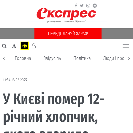
ПЕРЕДПЛАЧУЙ ЗАРАЗ!
Togg
navi
Головна
Звідусіль
Політика
Люди і пробле
11:54 18.03.2025
У Києві помер 12-
річний хлопчик,