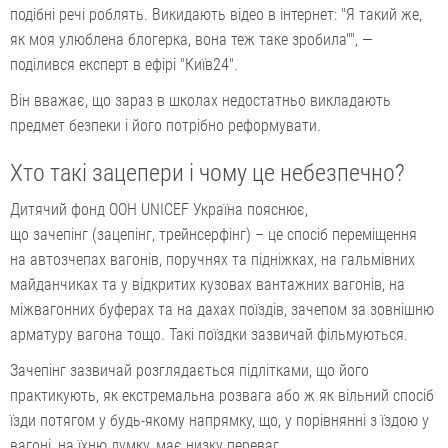
подібні речі роблять. Викидають відео в інтернет: "Я такий же,
як моя улюблена блогерка, вона теж таке зробила"", —
поділився експерт в ефірі "Київ24".
Він вважає, що зараз в школах недостатньо викладають
предмет безпеки і його потрібно реформувати.
Хто такі зацепери і чому це небезпечно?
Дитячий фонд ООН UNICEF Украïна пояснює,
що зачепінг (зацепінг, трейнсерфінг) – це спосіб переміщення
на автозчепах вагонів, поручнях та підніжках, на гальмівних
майданчиках та у відкритих кузовах вантажних вагонів, на
міжвагонних буферах та на дахах поїздів, зачепом за зовнішню
арматуру вагона тощо. Такі поїздки зазвичай фільмуються.
Зачепінг зазвичай розглядається підлітками, що його
практикують, як екстремальна розвага або ж як вільний спосіб
їзди потягом у будь-якому напрямку, що, у порівнянні з їздою у
вагоні, на їхню думку, має низку переваг.