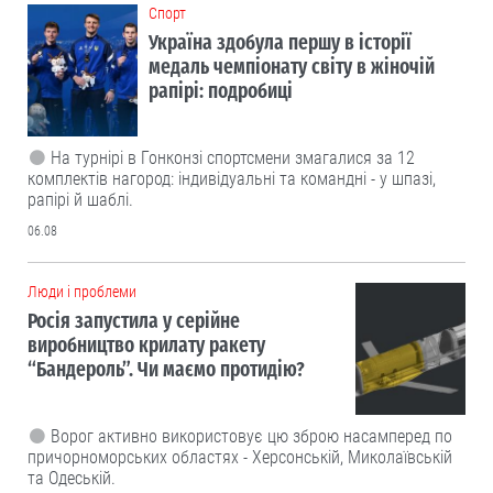
Cпорт
Україна здобула першу в історії
медаль чемпіонату світу в жіночій
рапірі: подробиці
На турнірі в Гонконзі спортсмени змагалися за 12
комплектів нагород: індивідуальні та командні - у шпазі,
рапірі й шаблі.
06.08
Люди і проблеми
Росія запустила у серійне
виробництво крилату ракету
“Бандероль”. Чи маємо протидію?
Ворог активно використовує цю зброю насамперед по
причорноморських областях - Херсонській, Миколаївській
та Одеській.