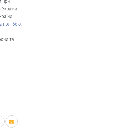
и при
ї України
країни
а полі бою
,
рони та