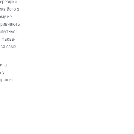
перевірки
мка його з
ому не
 привчають
йбутньої
и Наєва-
ься саме
и, а
ь у
чорашні