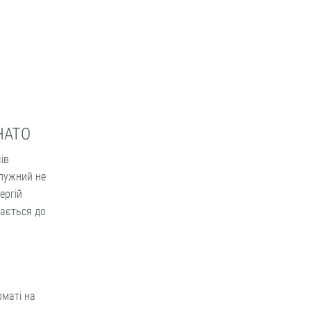
 НАТО
ів
алужний не
ергій
нається до
рматі на