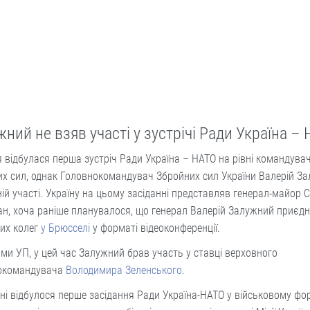
ний не взяв участі у зустрічі Ради Україна –
я відбулася перша зустріч Ради Україна – НАТО на рівні командувач
х сил, однак Головнокомандувач Збройних сил України Валерій З
ній участі. Україну на цьому засіданні представляв генерал-майор С
н, хоча раніше планувалося, що генерал Валерій Залужний приєд
них колег
у Брюсселі
у форматі відеоконференції.
ми УП, у цей час Залужний брав участь у ставці верховного
окомандувача
Володимира Зеленського
.
ні відбулося перше засідання Ради Україна-НАТО у військовому фо