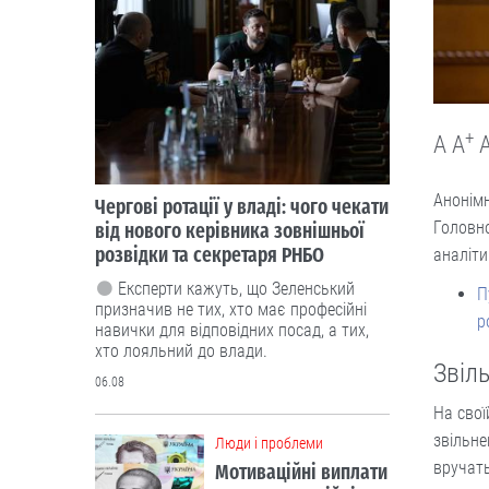
+
A
A
Анонімн
Чергові ротації у владі: чого чекати
Головно
від нового керівника зовнішньої
розвідки та секретаря РНБО
аналіти
Експерти кажуть, що Зеленський
П
призначив не тих, хто має професійні
р
навички для відповідних посад, а тих,
хто лояльний до влади.
Звіл
06.08
На свої
звільн
Люди і проблеми
вручать
Мотиваційні виплати