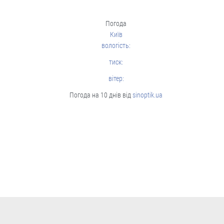
Cтиль життя
Погода
Київ
вологість:
тиск:
вітер:
Погода на 10 днів від
sinoptik.ua
Борщі, каші, солянка... Волонтерки
з Вінниччини куховарять і
відправляють домашні страви
захисникам
Робота кипить до пізньої ночі.
04.08
Cтиль життя
Із Кентуккі — до