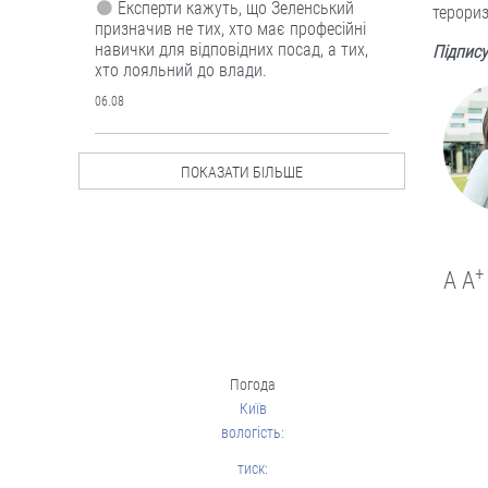
Експерти кажуть, що Зеленський
терориз
призначив не тих, хто має професійні
навички для відповідних посад, а тих,
Підпису
хто лояльний до влади.
06.08
Люди і проблеми
ПОКАЗАТИ БІЛЬШЕ
Мотиваційні виплати
для нацгвардійців,
поліцейських та
прикордонників: за
+
A
A
що й скільки
Бонуси нараховуватимуть тим, хто
бере участь у бойових діях.
06.08
Погода
Київ
вологість:
Люди і проблеми
В Україні
тиск:
тестуватимуть новий