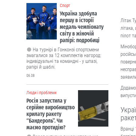
Cпорт
Україна здобула
першу в історії
Літак Т
медаль чемпіонату
літака,
світу в жіночій
пілот т
рапірі: подробиці
Мінобор
На турнірі в Гонконзі спортсмени
російсь
змагалися за 12 комплектів нагород:
індивідуальні та командні - у шпазі,
поверне
рапірі й шаблі.
несправ
06.08
заявил
Додамо,
Люди і проблеми
випусти
Росія запустила у
серійне виробництво
Укра
крилату ракету
ракет
“Бандероль”. Чи
маємо протидію?
Вранці 