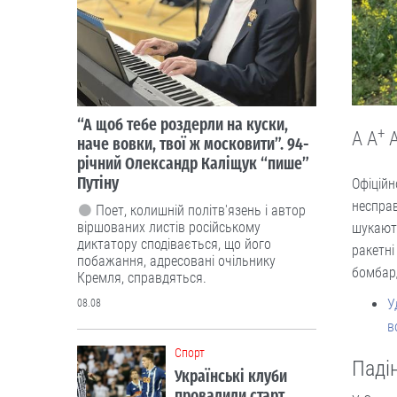
“А щоб тебе роздерли на куски,
+
A
A
наче вовки, твої ж московити”. 94-
річний Олександр Каліщук “пише”
Путіну
Офіцій
несправ
Поет, колишній політв'язень і автор
віршованих листів російському
шукають
диктатору сподівається, що його
ракетні
побажання, адресовані очільнику
бомбард
Кремля, справдяться.
У
08.08
в
Cпорт
Падін
Українські клуби
провалили старт