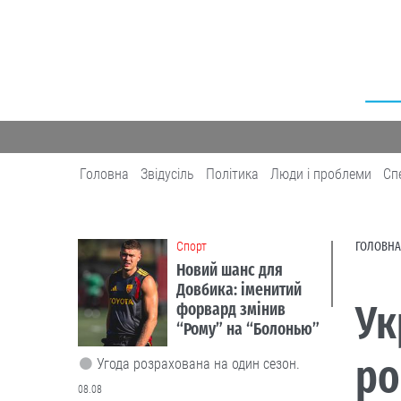
Головна
Звідусіль
Політика
Люди і проблеми
Сп
Cпорт
ГОЛОВНА
Новий шанс для
Довбика: іменитий
Ук
форвард змінив
“Рому” на “Болонью”
ро
Угода розрахована на один сезон.
08.08