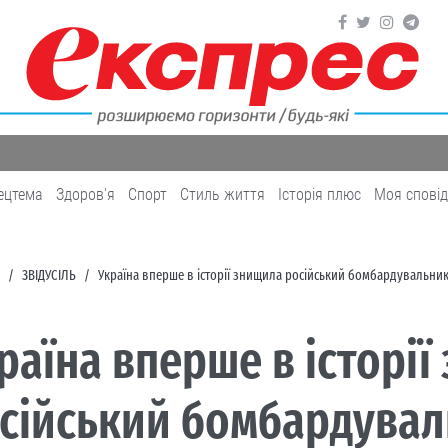
ецтема
Здоров'я
Cпорт
Cтиль життя
Історія плюс
Моя спові
ЗВІДУСІЛЬ
Україна вперше в історії знищила російський бомбардувальник 
раїна вперше в історі
сійський бомбардувал