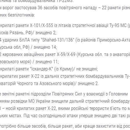
тників та бомбардувальника ТУ-22М3.
 ворог застосував 36 засобів повітряного нападу – 22 ракети різн
них безпілотників:
 крилаті ракети Х-101/Х-555 із літаків стратегічної авіації Ту-95 МС 
усків Рязань, РФ)/ знищено 2;
4 ударних БпЛА типу "Shahed-131/136" (із районів Приморсько-Ахт
урська обл, РФ) / знищено 14;
2 керованих авіаційних ракет Х-59/Х-69 (Курська обл. та з акваторі
зовського моря) / знищено 11;
 крилаті ракети "Іскандер-К" (із Криму)/ не знищені;
 крилатих ракет Х-22 із дальніх стратегічних бомбардувальників Ту
кваторій Чорного та Азовського морів)/ знищено 2.
 зенітні ракетні підрозділи Повітряних Сил у взаємодії з Головним
нням розвідки МО України знищили дальній стратегічний бомбард
 – носій крилатих ракет Х-22, якими російські терористи б’ють по 
ьких містах. Під час сьогоднішньої атаки уперше знищено дві такі р
 потрібно більше засобів, більше ракет, аби краще захистити від ро