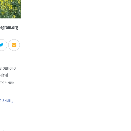
legram.org
е одного
ітні
тегічний
ізниці,