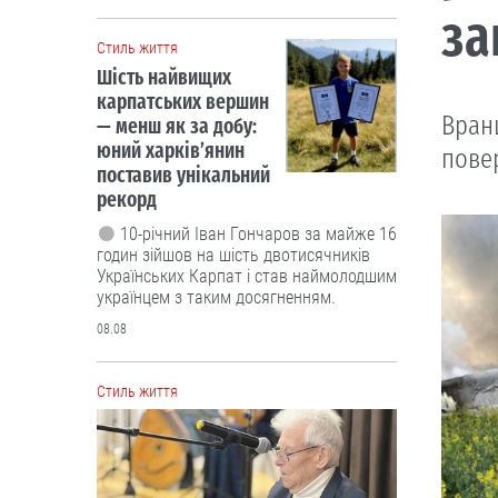
за
Cтиль життя
Шість найвищих
карпатських вершин
Вранц
— менш як за добу:
юний харків’янин
пове
поставив унікальний
рекорд
10-річний Іван Гончаров за майже 16
годин зійшов на шість двотисячників
Українських Карпат і став наймолодшим
українцем з таким досягненням.
08.08
Cтиль життя