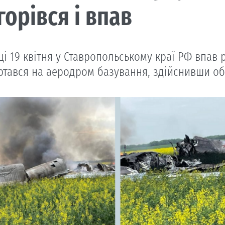
горівся і впав
і 19 квітня у Ставропольському краї РФ впав р
ртався на аеродром базування, здійснивши обс