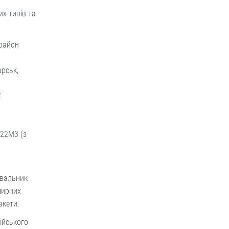
их типів та
(район
арськ,
ї
-22М3 (з
увальник
мирних
акети.
сійського