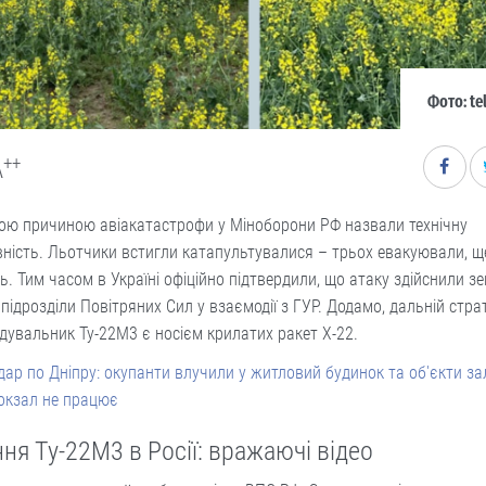
Фото: te
++
A
ною причиною авіакатастрофи у Міноборони РФ назвали технічну
ність. Льотчики встигли катапультувалися – трьох евакуювали, щ
. Тим часом в Україні офіційно підтвердили, що атаку здійснили зен
 підрозділи Повітряних Сил у взаємодії з ГУР. Додамо, дальній стра
увальник Ту-22М3 є носієм крилатих ракет Х-22.
дар по Дніпру: окупанти влучили у житловий будинок та об'єкти зал
окзал не працює
ня Ту-22М3 в Росії: вражаючі відео