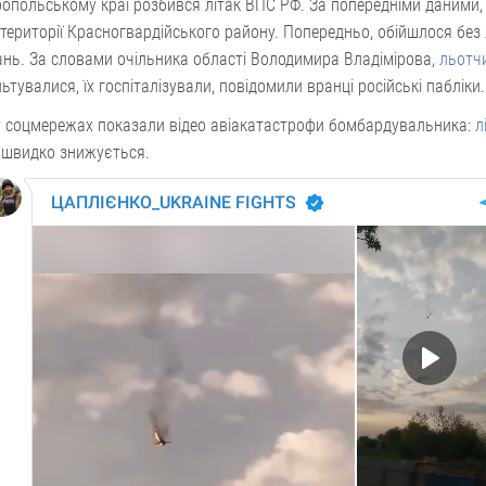
опольському краї розбився літак ВПС РФ. За попередніми даними, 
 території Красногвардійського району. Попередньо, обійшлося без
нь. За словами очільника області Володимира Владімірова,
льотч
ьтувалися, їх госпіталізували, повідомили вранці російські пабліки.
у соцмережах показали відео авіакатастрофи бомбардувальника:
л
 швидко знижується.