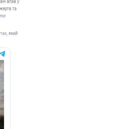
він впав у
 жертв та
ики
ітак
, який