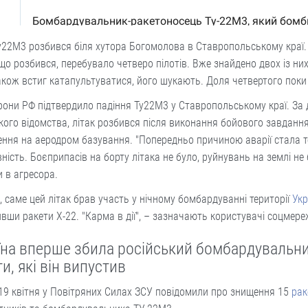
у22М3 розбився біля хутора Богомолова в Ставропольському краї.
 що розбився, перебувало четверо пілотів. Вже знайдено двох із них
акож встиг катапультуватися, його шукають. Доля четвертого поки
они РФ підтвердило падіння Ту22М3 у Ставропольському краї. За
кого відомства, літак розбився після виконання бойового завдання
ння на аеродром базування. "Попередньо причиною аварії стала т
ність. Боєприпасів на борту літака не було, руйнувань на землі не 
и в агресора.
 саме цей літак брав участь у нічному бомбардуванні території
Укр
вши ракети Х-22. "Карма в дії", – зазначають користувачі соцмере
їна вперше збила російський бомбардувальни
и, які він випустив
19 квітня у Повітряних Силах ЗСУ повідомили про знищення 15
рак