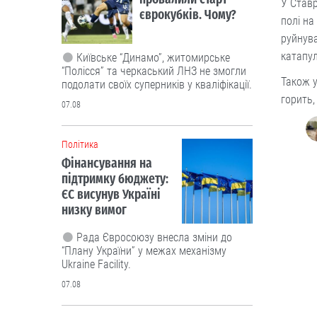
У Ставр
єврокубків. Чому?
полі на
руйнува
катапул
Київське “Динамо”, житомирське
“Полісся” та черкаський ЛНЗ не змогли
Також 
подолати своїх суперників у кваліфікації.
горить,
07.08
Політика
Фінансування на
підтримку бюджету:
ЄС висунув Україні
низку вимог
Рада Євросоюзу внесла зміни до
“Плану України” у межах механізму
Ukraine Facility.
07.08