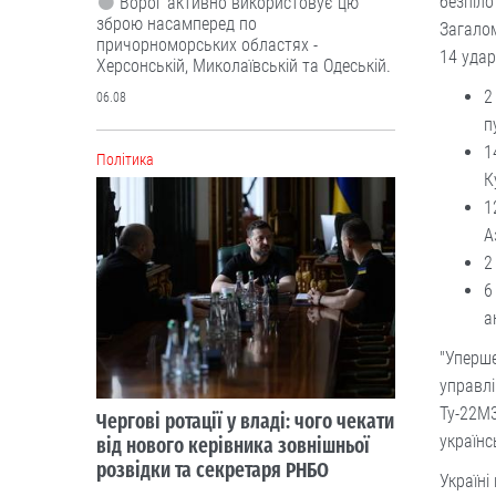
безпіло
Ворог активно використовує цю
зброю насамперед по
Загалом
причорноморських областях -
14 удар
Херсонській, Миколаївській та Одеській.
2
06.08
п
1
Політика
К
1
А
2
6
а
"Уперше
управлі
Ту-22М3
Чергові ротації у владі: чого чекати
українс
від нового керівника зовнішньої
розвідки та секретаря РНБО
Україні