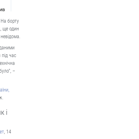
 На борту
, ще один
 невідома.
 даними
 під час
ехнічна
було", –
аїни,
ж.
к і
ет
, 14