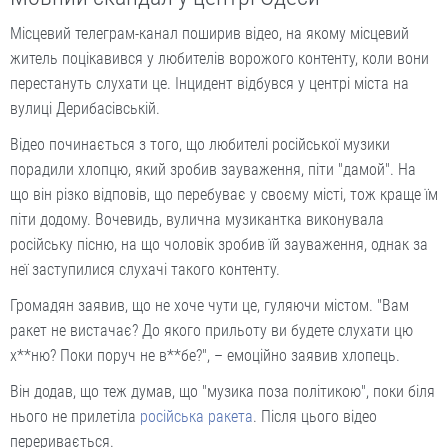
Місцевий телеграм-канал поширив відео, на якому місцевий
житель поцікавився у любителів ворожого контенту, коли вони
перестануть слухати це. Інцидент відбувся у центрі міста на
вулиці Дерибасівській.
Відео починається з того, що любителі російської музики
порадили хлопцю, який зробив зауваження, піти "дамой". На
що він різко відповів, що перебуває у своєму місті, тож краще їм
піти додому. Вочевидь, вулична музикантка виконувала
російську пісню, на що чоловік зробив їй зауваження, однак за
неї заступилися слухачі такого контенту.
Громадян заявив, що не хоче чути це, гуляючи містом. "Вам
ракет не вистачає? До якого прильоту ви будете слухати цю
х**ню? Поки поруч не в**бе?", – емоційно заявив хлопець.
Він додав, що теж думав, що "музика поза політикою", поки біля
нього не прилетіла
російська ракета
. Після цього відео
переривається.