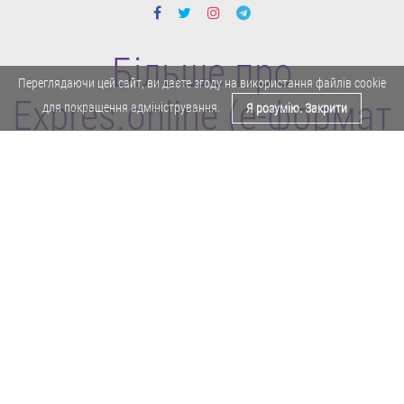
Більше про
Переглядаючи цей сайт, ви даєте згоду на використання файлів cookie
Expres.online (e-формат
для покращення адміністрування.
Я розумію. Закрити
газети "Експрес")
Поділитися у Facebook
Політика конфіденційності
Реклама
Карта сайту
Офіційне повідомлення
Забороняється копіювати будь-які матеріали е-формату газети "Експрес"
без отримання попереднього письмового дозволу редакції.