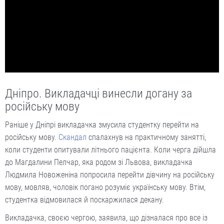
Дніпро. Викладачці винесли догану за
російську мову
Раніше у Дніпрі викладачка змусила студентку перейти на
російську мову.
Скандал
спалахнув на практичному занятті,
коли студенти опитували літнього пацієнта. Коли черга дійшла
до Магдалини Пелчар, яка родом зі Львова, викладачка
Людмила Новоженіна попросила перейти дівчину на російську
мову, мовляв, чоловік погано розуміє українську мову. Втім,
студентка відмовилася й поскаржилася декану.
Викладачка, своєю чергою, заявила, що дізналася про все із