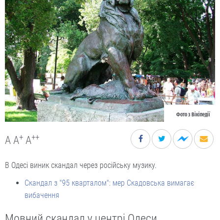
Фото з Вікіпедії
+
++
A
A
A
В Одесі виник скандал через російську музику.
Скандал з "95 кварталом": мер Скадовська вимагає
вибачення
Мовний скандал у центрі Одеси