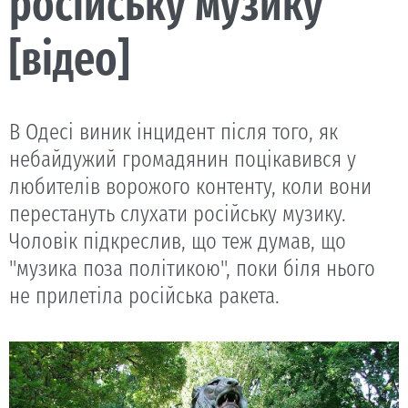
російську музику
[відео]
В Одесі виник інцидент після того, як
небайдужий громадянин поцікавився у
любителів ворожого контенту, коли вони
перестануть слухати російську музику.
Чоловік підкреслив, що теж думав, що
"музика поза політикою", поки біля нього
не прилетіла російська ракета.