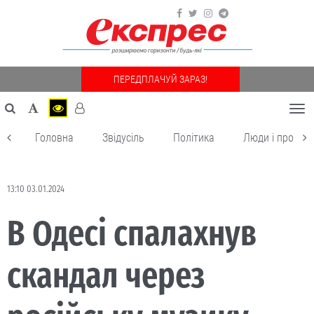
ПЕРЕДПЛАЧУЙ ЗАРАЗ!
Togg
navi
Головна
Звідусіль
Політика
Люди і пробле
13:10 03.01.2024
В Одесі спалахнув
скандал через