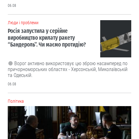
06.08
Люди і проблеми
Росія запустила у серійне
виробництво крилату ракету
“Бандероль”. Чи маємо протидію?
Ворог активно використовує цю зброю насамперед по
причорноморських областях - Херсонській, Миколаївській
та Одеській.
06.08
Політика