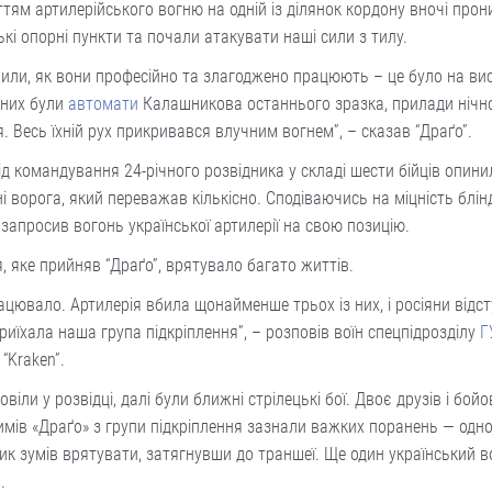
тям артилерійського вогню на одній із ділянок кордону вночі прон
ькі опорні пункти та почали атакувати наші сили з тилу.
или, як вони професійно та злагоджено працюють – це було на ви
У них були
автомати
Калашникова останнього зразка, прилади нічн
. Весь їхній рух прикривався влучним вогнем”, – сказав “Драґо”.
ід командування 24-річного розвідника у складі шести бійців опини
і ворога, який переважав кількісно. Сподіваючись на міцність блін
 запросив вогонь української артилерії на свою позицію.
, яке прийняв “Драґо”, врятувало багато життів.
ацювало. Артилерія вбила щонайменше трьох із них, і росіяни відс
риїхала наша група підкріплення”, – розповів воїн спецпідрозділу
Г
 “Kraken”.
овіли у розвідці, далі були ближні стрілецькі бої. Двоє друзів і бой
мів «Драґо» з групи підкріплення зазнали важких поранень ― одн
ик зумів врятувати, затягнувши до траншеї. Ще один український в
.