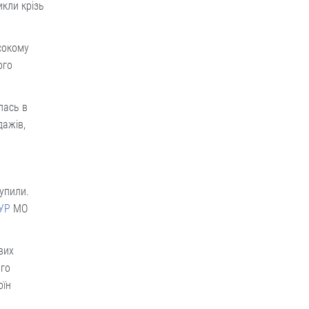
икли крізь
сокому
ого
лась в
дажів,
тупили.
УР
МО
ових
ого
оїн