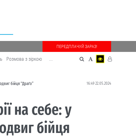
ПЕРЕДПЛАЧУЙ ЗАРАЗ!
дь
Розмова з зіркою
...
16:49 22.05.2024
подвиг бійця “Драґо”
ї на себе: у
подвиг бійця