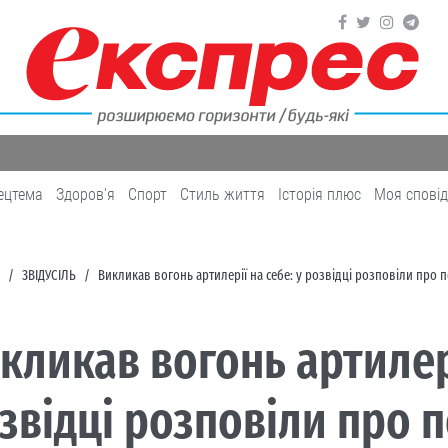
ецтема
Здоров'я
Cпорт
Cтиль життя
Історія плюс
Моя спові
ЗВІДУСІЛЬ
Викликав вогонь артилерії на себе: у розвідці розповіли про 
кликав вогонь артилері
звідці розповіли про 