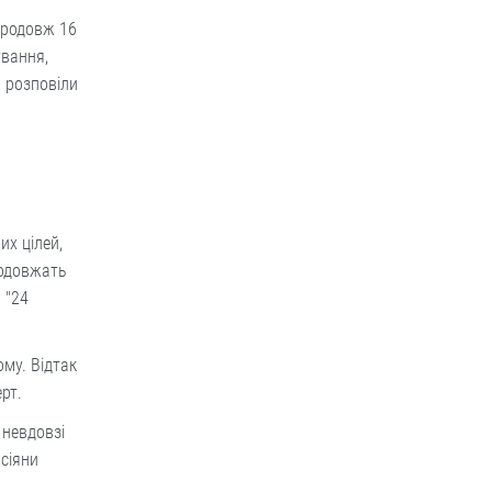
впродовж 16
ування,
— розповіли
их цілей,
родовжать
 "24
ому. Відтак
рт.
 невдовзі
осіяни