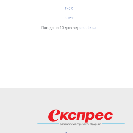
05.08
тиск:
вітер:
Cтиль життя
Погода на 10 днів від
sinoptik.ua
“Це не розкіш, а необхідність”.
Буковинські активісти власноруч
виготовили вже тисячі ящиків
вологих серветок для передової
Ініціатором цієї справи став
військовий лікар Володимир Миколів.