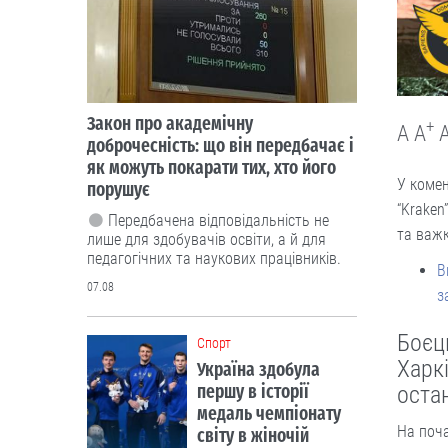
Закон про академічну
+
A
A
доброчесність: що він передбачає і
як можуть покарати тих, хто його
У комен
порушує
“Kraken
Передбачена відповідальність не
та важк
лише для здобувачів освіти, а й для
педагогічних та наукових працівників.
В
07.08
з
Боєць
Cпорт
Харк
Україна здобула
першу в історії
оста
медаль чемпіонату
На поча
світу в жіночій