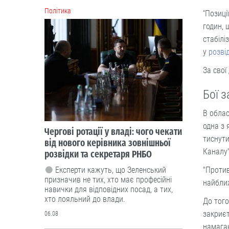
Політика
“Позиці
годин, 
стабілі
у
розвід
За свої
Бої 
В облас
одна з
Чергові ротації у владі: чого чекати
тиснути
від нового керівника зовнішньої
Каналу"
розвідки та секретаря РНБО
"Против
Експерти кажуть, що Зеленський
призначив не тих, хто має професійні
найближ
навички для відповідних посад, а тих,
хто лояльний до влади.
До того
закриєт
06.08
намага