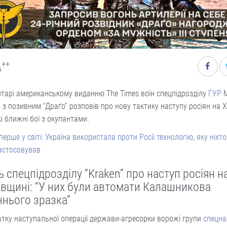
++
A
тарі американському виданню The Times воїн спецпідрозділу
ГУР
М
” з позивним “Драґо” розповів про нову тактику наступу росіян на 
і ближні бої з окупантами.
перше у світі: Україна використала проти Росії технологію, яку ніхт
астосовував
 спецпідрозділу “Kraken” про наступ росіян н
івщині: “У них були автомати Калашникова
ннього зразка”
тку наступальної операції держави-агресорки ворожі групи
спецна