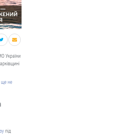
О України
Харківщині
о ще не
а
зу
під