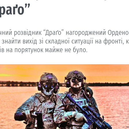
раґо”
чний розвідник “Драґо” нагороджений Орденом 
 знайти вихід зі складної ситуації на фронті
ів на порятунок майже не було.