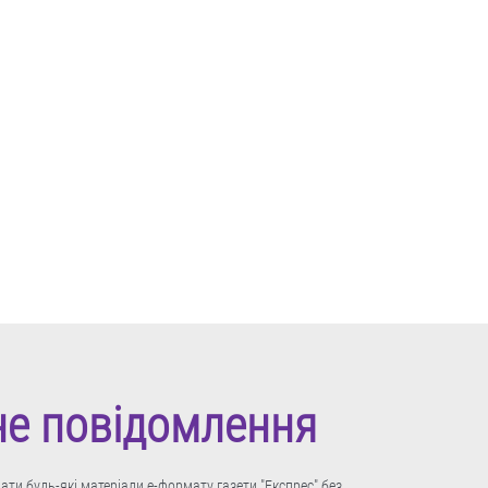
не повідомлення
ти будь-які матеріали е-формату газети "Експрес" без