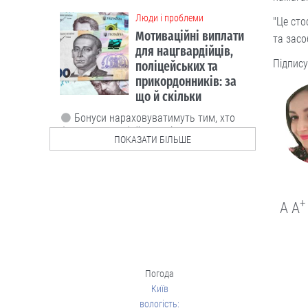
Люди і проблеми
"Це сто
Мотиваційні виплати
та засо
для нацгвардійців,
Підпису
поліцейських та
прикордонників: за
що й скільки
Бонуси нараховуватимуть тим, хто
бере участь у бойових діях.
ПОКАЗАТИ БІЛЬШЕ
06.08
Люди і проблеми
+
A
A
В Україні
тестуватимуть новий
формат ДПА
Погода
Чи потрібно проводити підсумкові
Київ
іспити для учнів 4-х, 9-х та 12 класів?
вологість:
Дискутуємо.