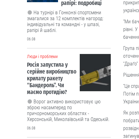
рапірі: подробиці
прикрит
українс
На турнірі в Гонконзі спортсмени
змагалися за 12 комплектів нагород:
“Ми бач
індивідуальні та командні - у шпазі,
рівні. 
рапірі й шаблі.
бачення
06.08
Група п
оточенн
Люди і проблеми
“Драґо”
Росія запустила у
серійне виробництво
Рішення
крилату ракету
“Бандероль”. Чи
“Це спр
маємо протидію?
Потім п
України
Ворог активно використовує цю
зброю насамперед по
Як розп
причорноморських областях -
Херсонській, Миколаївській та Одеській.
побрати
розвідн
06.08
загинув