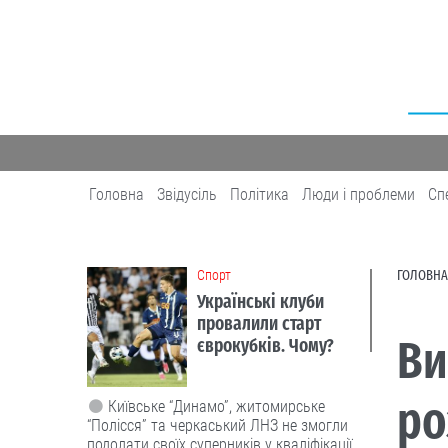
Головна
Звідусіль
Політика
Люди і проблеми
Сп
Cпорт
ГОЛОВНА
Українські клуби
провалили старт
Ви
єврокубків. Чому?
ро
Київське “Динамо”, житомирське
“Полісся” та черкаський ЛНЗ не змогли
подолати своїх суперників у кваліфікації.