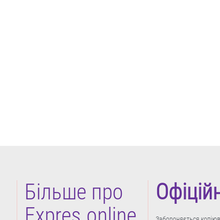
Більше про
Офіцій
Expres.online
Забороняється копіюва