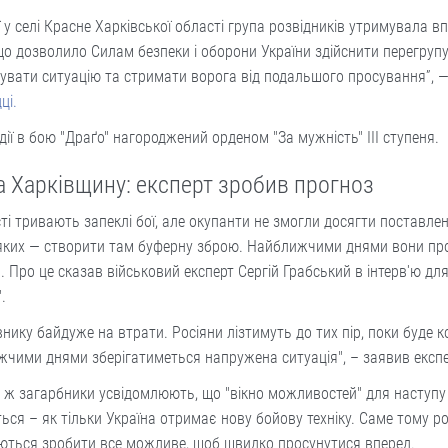
ї у селі Красне Харківської області група розвідників утримувала 
що дозволило Силам безпеки і оборони України здійснити перегруп
зувати ситуацію та стримати ворога від подальшого просування”, 
ці.
 дії в бою "Драґо" нагороджений орденом "За мужність" III ступеня.
за Харківщину: експерт зробив прогноз
ті тривають запеклі бої, але окупанти не змогли досягти поставлен
 яких — створити там буферну зброю. Найближчими днями вони п
. Про це сказав військовий експерт Сергій Грабський в інтерв'ю для
.
нику байдуже на втрати. Росіяни лізтимуть до тих пір, поки буде к
чими днями зберігатиметься напружена ситуація", – заявив експе
 ж загарбники усвідомлюють, що "вікно можливостей" для наступу
ься – як тільки Україна отримає нову бойову техніку. Саме тому р
ються зробити все можливе, щоб швидко просунутися вперед.