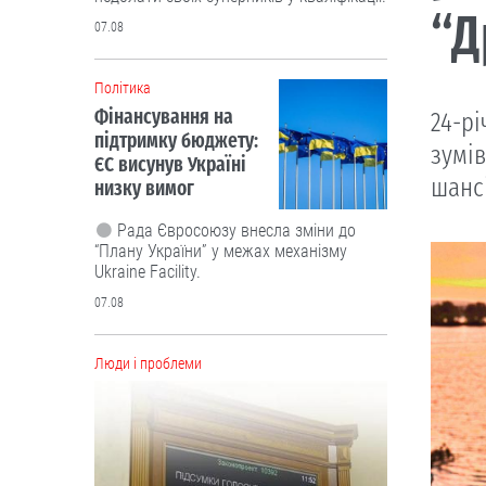
“Д
07.08
Політика
Фінансування на
24-рі
підтримку бюджету:
зумів
ЄС висунув Україні
шанс
низку вимог
Рада Євросоюзу внесла зміни до
“Плану України” у межах механізму
Ukraine Facility.
07.08
Люди і проблеми