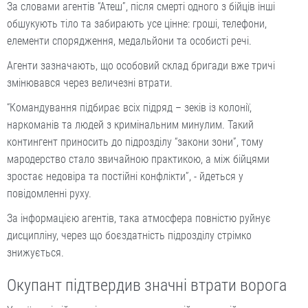
За словами агентів “Атеш”, після смерті одного з бійців інші
обшукують тіло та забирають усе цінне: гроші, телефони,
елементи спорядження, медальйони та особисті речі.
Агенти зазначають, що особовий склад бригади вже тричі
змінювався через величезні втрати.
“Командування підбирає всіх підряд – зеків із колонії,
наркоманів та людей з кримінальним минулим. Такий
контингент приносить до підрозділу “закони зони”, тому
мародерство стало звичайною практикою, а між бійцями
зростає недовіра та постійні конфлікти”, - йдеться у
повідомленні руху.
За інформацією агентів, така атмосфера повністю руйнує
дисципліну, через що боєздатність підрозділу стрімко
знижується.
Окупант підтвердив значні втрати ворога