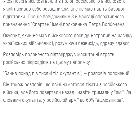
Українські військові взяли в полон російського військового,
який називав себе розвідником, але не мав навіть базової
підготовки. Про це повідомили у 3-й бригаді оперативного
призначення “Спартан” імені полковника Петра Болбочана.
Окупант, який не мав військового досвіду, натрапив на засідку
українських військових і, розуміючи безвихідь, одразу здався.
Розповідь полоненого підтверджує масштабні втрати
російських підрозділів на цьому напрямку.
“Бачив понад пів тисячі тіл окупантів”, — розповів полонений.
Він також розповів, що двічі намагався тікати з російського
війська, але його повертали назад і навіть тримали у "ямі". За
словами окупанта, у російській армії до 60% "відмовників".