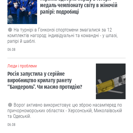
медаль чемпіонату світу в жіночій
рапірі: подробиці
На турнірі в Гонконзі спортсмени змагалися за 12
комплектів нагород: індивідуальні та командні - у шпазі,
рапірі й шаблі.
06.08
Люди і проблеми
Росія запустила у серійне
виробництво крилату ракету
“Бандероль”. Чи маємо протидію?
Ворог активно використовує цю зброю насамперед по
причорноморських областях - Херсонській, Миколаївській
та Одеській.
06.08