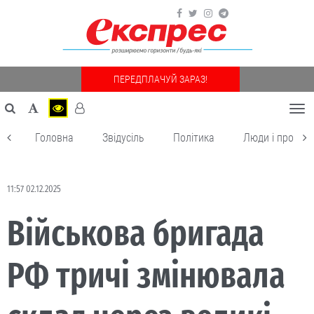
ПЕРЕДПЛАЧУЙ ЗАРАЗ!
Togg
navi
Головна
Звідусіль
Політика
Люди і пробле
11:57 02.12.2025
Військова бригада
РФ тричі змінювала