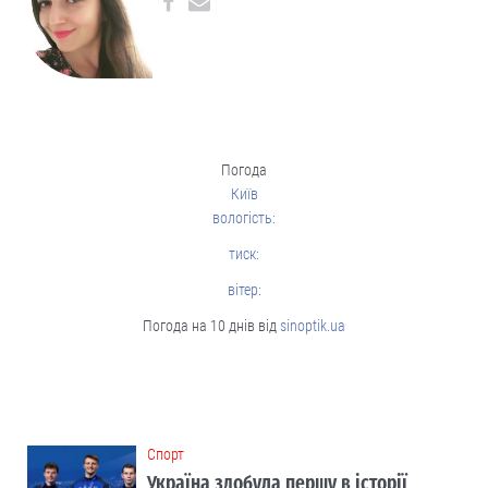
Погода
Київ
вологість:
тиск:
вітер:
Погода на 10 днів від
sinoptik.ua
Cпорт
Україна здобула першу в історії