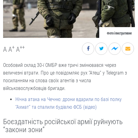
Фото ілюстративне
+
++
A
A
A
Особовий склад 30-ї ОМБР вже тричі змінювався через
величезні втрати. Про це повідомляє рух “Атеш” у Telegram з
посиланням на слова своїх агентів з числа
військовослужбовців бригади.
Нічна атака на Чечню: дрони вдарили по базі полку
“Ахмат” та спалили будівлю ФСБ (відео)
Боєздатність російської армії руйнують
“закони зони”