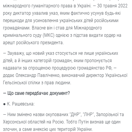
міжнародного гуманітарного права в Україні. — 30 травня 2022
року диктатор ухвалив указ, яким фактично усунув будь-які
перешкоди для усиновлення українських дітей російськими
громадянами. Власне він і став для Міжнародного
кримінального суду (МКС) однією з підстав видати ордер на
арешт російського президента.
— Зауважу, що новий указ стосується не лише українських
дітей, а й інших категорій громадян, яким пропонується
надавати за спрощеною процедурою громадянство РФ, —
додає Олександр Павліченко, виконавчий директор Української
Гельсінської спілки з прав людини.
— Що саме передбачає документ?
● К. Рашевська:
— Ним змінено назви окупованих “ДНР”, “ЛНР”, Запорізької та
Херсонської областей на Росію. Тобто Путін визнав ще один
злочин, а саме анексію цих територій України.