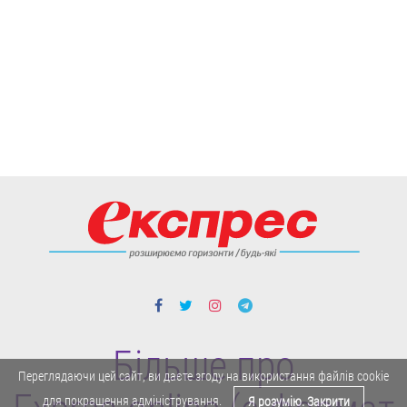
Більше про
Переглядаючи цей сайт, ви даєте згоду на використання файлів cookie
для покращення адміністрування.
Я розумію. Закрити