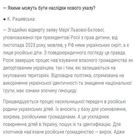
— Якими можуть бути наслідки нового указу?
● К. Рашевська:
— Згадаймо відверту заяву Марії Львової-Бєлової,
уповноваженої при президентові Росії з прав дитини, від
листопада 2023 року, мовляв, у РФ нема українських сиріт, а є
лише російські діти. З псевдоюридичного погляду це правда.
Росія завершує процес нав’язування власного громадянства як
депортованим українцям, так і тим, які залишаються на
окупованих територіях. Відповідна політика, спрямована на
викорінення української ідентичності та знищення національної
групи, має ознаки злочину геноциду.
Пришвидшується процес насильницької передачі в російські
родини українських дітей. Їх вносять у базу для усиновлення,
зокрема, російськими громаданами. А це ускладнює
повернення дітей в Україну, пошук їх та ідентифікацію. Для
хлопчиків нав’язане російське громадянство — вирок. Адже