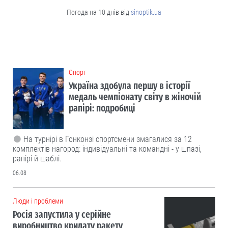
Погода на 10 днів від
sinoptik.ua
Cпорт
Україна здобула першу в історії
медаль чемпіонату світу в жіночій
рапірі: подробиці
На турнірі в Гонконзі спортсмени змагалися за 12
комплектів нагород: індивідуальні та командні - у шпазі,
рапірі й шаблі.
06.08
Люди і проблеми
Росія запустила у серійне
виробництво крилату ракету