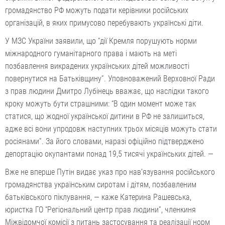
громадянство РФ можуть подати керівники російських
організацій, в яких примусово перебувають українські діти.
У МЗС України заявили, що “дії Кремля порушують норми
міжнародного гуманітарного права і мають на меті
позбавлення викрадених українських дітей можливості
повернутися на Батьківщину”. Уповноважений Верховної Ради
з прав людини Дмитро Лубінець вважає, що наслідки такого
кроку можуть бути страшними: “В один момент може так
статися, що жодної української дитини в РФ не залишиться,
адже всі вони упродовж наступних трьох місяців можуть стати
росіянами”. За його словами, наразі офіційно підтверджено
депортацію окупантами понад 19,5 тисячі українських дітей. —
Вже не вперше Путін видає указ про нав’язування російського
громадянства українським сиротам і дітям, позбавленим
батьківського піклування, — каже Катерина Рашевська,
юристка ГО “Регіональний центр прав людини”, членкиня
Міжвідомчої комісії з питань застосування та реалізації норм