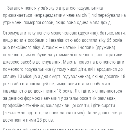
— Загалом пенсія у зв’язку з втратою годувальника
призначається непрацездатним членам сім’ї, які перебували на
утриманні померлої особи, якщо вона єдина мала дохід.
Отримувати таку пенсію може чоловік (дружина), батько, мати,
якщо вони є особами з інвалідністю або досягли віку 65 років,
або пенсійного віку. А також — батьки і чоловік (дружина)
померлого, які не були на утриманні померлого, але втратили
джерело засобів до існування. Мають право на цю пенсію діти
померлого годувальника (у тому числі діти, які народилися до
спливу 10 місяців з дня смерті годувальника), які не досягли 18
років або старші за цей вік, якщо вони стали особами з
інвалідністю до досягнення 18 років. Як і діти, які навчаються
за денною формою навчання у загальноосвітніх закладах,
професійно-технічних, закладах вищої освіти, і діти-сироти
(незалежно від того, чи вони навчаються). Та не довше ніж до
досягнення ними 23 років.