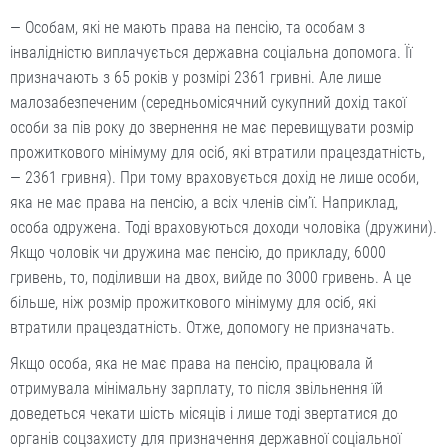
— Особам, які не мають права на пенсію, та особам з
інвалідністю виплачується державна соціальна допомога. Її
призначають з 65 років у розмірі 2361 гривні. Але лише
малозабезпеченим (середньомісячний сукупний дохід такої
особи за пів року до звернення не має перевищувати розмір
прожиткового мінімуму для осіб, які втратили працездатність,
— 2361 гривня). При тому враховується дохід не лише особи,
яка не має права на пенсію, а всіх членів сім’ї. Наприклад,
особа одружена. Тоді враховуються доходи чоловіка (дружини).
Якщо чоловік чи дружина має пенсію, до прикладу, 6000
гривень, то, поділивши на двох, вийде по 3000 гривень. А це
більше, ніж розмір прожиткового мінімуму для осіб, які
втратили працездатність. Отже, допомогу не призначать.
Якщо особа, яка не має права на пенсію, працювала й
отримувала мінімальну зарплату, то після звільнення їй
доведеться чекати шість місяців і лише тоді звертатися до
органів соцзахисту для призначення державної соціальної