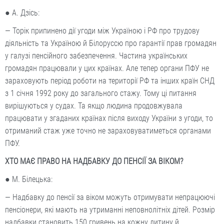
● А. Дзісь:
— Торік припинено дії угоди між Україною і РФ про трудову
діяльність та Україною й Білоруссю про гарантії прав громадян
у галузі пенсійного забезпечення. Частина українських
громадян працювали у цих країнах. Але тепер органи ПФУ не
зараховують період роботи на території РФ та інших країн СНД
з 1 січня 1992 року до загального стажу. Тому ці питання
вирішуються у судах. Та якщо людина продовжувала
працювати у згаданих країнах після виходу України з угоди, то
отриманий стаж уже точно не зараховуватиметься органами
ПФУ.
ХТО МАЄ ПРАВО НА НАДБАВКУ ДО ПЕНСІЇ ЗА ВІКОМ?
● М. Білецька:
— Надбавку до пенсії за віком можуть отримувати непрацюючі
пенсіонери, які мають на утриманні неповнолітніх дітей. Розмір
надбавки становить 150 гривень на кожну дитину й