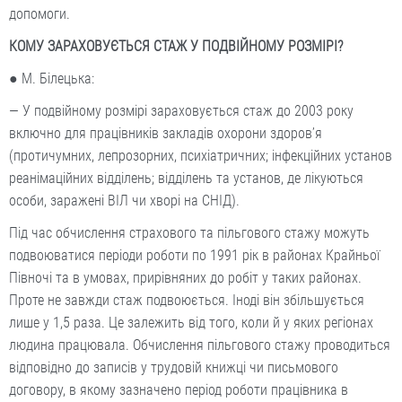
допомоги.
КОМУ ЗАРАХОВУЄТЬСЯ СТАЖ У ПОДВІЙНОМУ РОЗМІРІ?
● М. Білецька:
— У подвійному розмірі зараховується стаж до 2003 року
включно для працівників закладів охорони здоров’я
(протичумних, лепрозорних, психіатричних; інфекційних установ
реанімаційних відділень; відділень та установ, де лікуються
особи, заражені ВІЛ чи хворі на СНІД).
Під час обчислення страхового та пільгового стажу можуть
подвоюватися періоди роботи по 1991 рік в районах Крайньої
Півночі та в умовах, прирівняних до робіт у таких районах.
Проте не завжди стаж подвоюється. Іноді він збільшується
лише у 1,5 раза. Це залежить від того, коли й у яких регіонах
людина працювала. Обчислення пільгового стажу проводиться
відповідно до записів у трудовій книжці чи письмового
договору, в якому зазначено період роботи працівника в