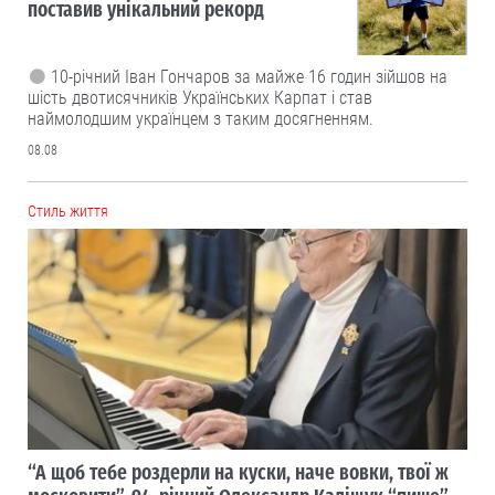
поставив унікальний рекорд
10-річний Іван Гончаров за майже 16 годин зійшов на
шість двотисячників Українських Карпат і став
наймолодшим українцем з таким досягненням.
08.08
Cтиль життя
“А щоб тебе роздерли на куски, наче вовки, твої ж