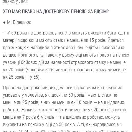
захисту ЛМР.
ХТО МАЄ ПРАВО НА ДОСТРОКОВУ ПЕНСІЮ ЗА ВІКОМ?
● М. Білецька:
— У 50 років на дострокову пенсію можуть виходити багатодітні
матері, якщо вони мають стаж не менше як 15 років. Йдеться
про жінок, які народили п’ятьох або більше дітей і виховали їх
до шестирічного віку. Також у цьому віці мають право на пенсію
учасниці бойових дій за наявності страхового стажу не менше
як 20 років (чоловіки за наявності страхового стажу не менше
як 25 років — у 55).
Право на достроковий вихід на пенсію за віком на пільгових
умовах є у чоловіків, які досягли 50 років і мають стаж не
менше як 25 років, з них не менше як 10 років — на шкідливих
роботах. Жінки зі стажем роботи не менше як 20 років, з них не
менше як 7 років 6 місяців — на шкідливих роботах, можуть
виходити на пенсію у віці до 50 років. А ті, які народилися з 1
жовтня 1974-го по 31 грудня 1975 року — вже в 50. Педагогічні