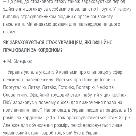
— До речі, до страхового стажу також зараховується період
здійснення догляду за особами з інвалідністю І групи. У такому
випадку страхувальником людини є орган соцзахисту
населення. Ми видаємо довідки для підтвердження цього
стажу.
ЯК ЗАРАХОВУЄТЬСЯ СТАЖ УКРАЇНЦЯМ, ЯКІ ОФІЦІЙНО
ПРАЦЮВАЛИ ЗА КОРДОНОМ?
● М. Білецька:
— Україна уклала угоди із 9 країнами про співпрацю у сфері
пенсійного забезпечення. Йдеться про Польщу, Іспанію,
Португалію, Литву, Латвію, Естонію, Болгарію, Чехію та
Словаччину. Офіційний трудовий стаж, набутий у цих країнах,
ПФУ зараховує у повному обсязі для визначення права на
призначення пенсії. Наприклад, в Україні людина працювала 15
років і за кордоном ще 16. Тож враховуватиметься стаж 31 рік.
Але вже для обчислення розміру пенсії враховується лише
український стаж і заробіток, який був в Україні.