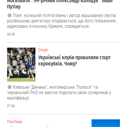
московити”. 94-річний Олександр Каліщук “пише”
Путіну
Поет, колишній політв'язень і автор віршованих листів
російському диктатору сподівається, що його побажання,
адресовані очільнику Кремля, справдяться.
08.08
Cпорт
Українські клуби провалили старт
єврокубків. Чому?
Київське “Динамо”, житомирське “Полісся” та
черкаський ЛНЗ не змогли подолати своїх суперників у
кваліфікації.
07.08
Політика