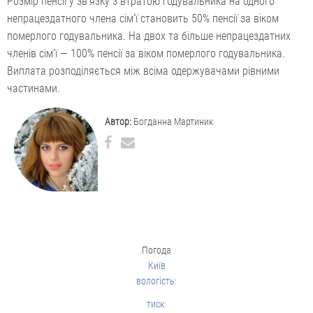
Розмір пенсії у зв’язку з втратою годувальника на одного
непрацездатного члена сім’ї становить 50% пенсії за віком
померлого годувальника. На двох та більше непрацездатних
членів сім’ї — 100% пенсії за віком померлого годувальника.
Виплата розподіляється між всіма одержувачами рівними
частинами.
Автор:
Богданна Мартиник
Погода
Київ
вологість:
тиск: