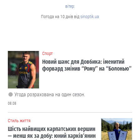
вітер:
Погода на 10 днів від
sinoptik.ua
Cпорт
Новий шанс для Довбика: іменитий
форвард змінив “Рому” на “Болонью”
Угода розрахована на один сезон.
08.08
Cтиль життя
Шість найвищих карпатських вершин
— менш як за добу: юний харків’янин