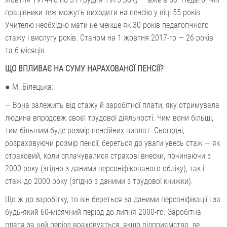
працівники теж можуть виходити на пенсію у віці 55 років.
Учителю необхідно мати не менше як 30 років педагогічного
стажу і вислугу років. Станом на 1 жовтня 2017-го — 26 років
та 6 місяців.
ЩО ВПЛИВАЄ НА СУМУ НАРАХОВАНОЇ ПЕНСІЇ?
● М. Білецька:
— Вона залежить від стажу й заробітної плати, яку отримувала
людина впродовж своєї трудової діяльності. Чим вони більші,
тим більшим буде розмір пенсійних виплат. Сьогодні,
розраховуючи розмір пенсії, береться до уваги увесь стаж — як
страховий, коли сплачувалися страхові внески, починаючи з
2000 року (згідно з даними персоніфікованого обліку), так і
стаж до 2000 року (згідно з даними з трудової книжки).
Що ж до заробітку, то він береться за даними персоніфікації і за
будь-який 60-місячний період до липня 2000-го. Заробітна
плата за цей період враховується, якщо підприємство, де