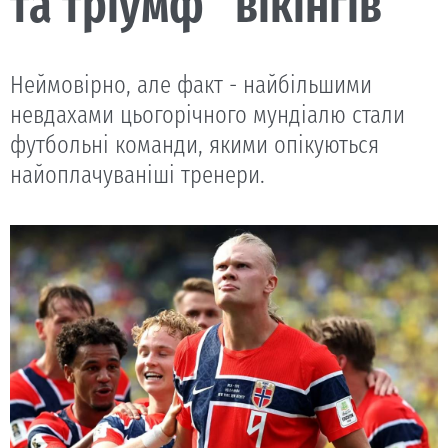
та тріумф “вікінгів”
Неймовірно, але факт - найбільшими
невдахами цьогорічного мундіалю стали
футбольні команди, якими опікуються
найоплачуваніші тренери.