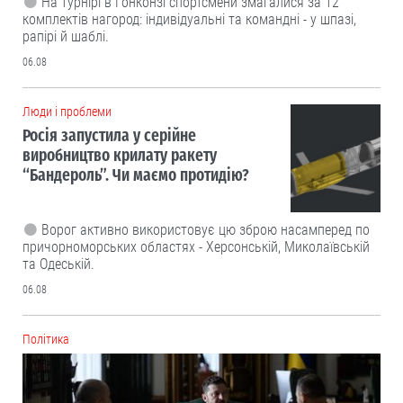
На турнірі в Гонконзі спортсмени змагалися за 12
комплектів нагород: індивідуальні та командні - у шпазі,
рапірі й шаблі.
06.08
Люди і проблеми
Росія запустила у серійне
виробництво крилату ракету
“Бандероль”. Чи маємо протидію?
Ворог активно використовує цю зброю насамперед по
причорноморських областях - Херсонській, Миколаївській
та Одеській.
06.08
Політика