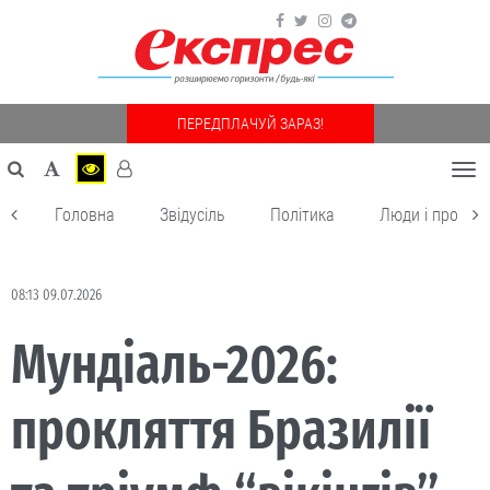
ПЕРЕДПЛАЧУЙ ЗАРАЗ!
Togg
navi
Головна
Звідусіль
Політика
Люди і пробле
08:13 09.07.2026
Мундіаль-2026:
прокляття Бразилії