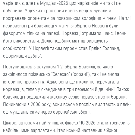
чарівників, але на Мундіалі-2026 цих чарівників ми так і не
побачили. У деяких іграх вони навіть не домінували й
програвали опонентам за показником володіння м’ячем. На тлі
невиразної гри бразильці у матчі зі збірною Норвегії були
фаворитом тільки на папері. Норвежці отримали шанс, і вони
його використали. Долю подібних матчів вирішують
особистості. У Норвегії таким героєм став Ерлінг Голланд,
оформивши дубль”.
Поступившись з рахунком 1:2, збірна Бразилії, за якою
закріпилося прізвисько “Селесао” (“обрані”), так і не зняла
історичне прокляття. Адже вона ще ніколи не перемагала
норвежців, тепер у скандинавів три перемоги й дві нічиї. Також
бразильці продовжили жахливу серію поразок проти Європи.
Починаючи з 2006 року, вони всьоме поспіль вилітають з плей-
оф мундіалів саме через європейські збірні.
Цікаво: авторами найгучніших фіаско ЧС-2026 стали тренери із
найбільшими зарплатами. Італійський наставник збірної