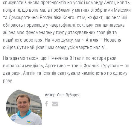
списувати з числа претендентів на успіх і команду Англії, навіть
попри те, що вона мала проблеми у матчах зі збірними Мексики
та Демократичної Республіки Конго. Утім, не факт, що англійці
обіграють норвежців у чвертьфіналі, оскільки скандинавська
збірна має феноменальну групу атакувальних гравців та
надійного воротаря. На мою думку, матч Англія — Норвегія
обіцяє бути найцікавішим серед усіх чвертьфіналів”.
Нагадаємо також, що Німеччина й Італія по чотири рази
вигравали мундіаль, Аргентина — тричі, Франція і Уругвай — по
два рази. Англія та Іспанія святкували чемпіонство по одному
разу.
Автор:
Олег Зубарук