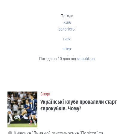
Погода
Київ
вологість:
тиск:
вітер:
Погода на 10 днів від
sinoptik.ua
Cпорт
Українські клуби провалили старт
єврокубків. Чому?
Київське “Динамо”, житомирське “Полісся” та