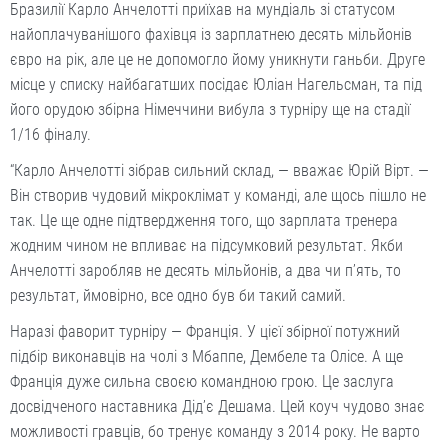
Бразилії Карло Анчелотті приїхав на мундіаль зі статусом
найоплачуванішого фахівця із зарплатнею десять мільйонів
євро на рік, але це не допомогло йому уникнути ганьби. Друге
місце у списку найбагатших посідає Юліан Нагельсман, та під
його орудою збірна Німеччини вибула з турніру ще на стадії
1/16 фіналу.
“Карло Анчелотті зібрав сильний склад, — вважає Юрій Вірт. —
Він створив чудовий мікроклімат у команді, але щось пішло не
так. Це ще одне підтвердження того, що зарплата тренера
жодним чином не впливає на підсумковий результат. Якби
Анчелотті заробляв не десять мільйонів, а два чи п’ять, то
результат, ймовірно, все одно був би такий самий.
Наразі фаворит турніру — Франція. У цієї збірної потужний
підбір виконавців на чолі з Мбаппе, Дембеле та Олісе. А ще
Франція дуже сильна своєю командною грою. Це заслуга
досвідченого наставника Дід’є Дешама. Цей коуч чудово знає
можливості гравців, бо тренує команду з 2014 року. Не варто