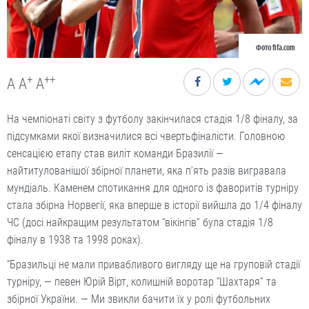
Фото fifa.com
+
++
A
A
A
На чемпіонаті світу з футболу закінчилася стадія 1/8 фіналу, за
підсумками якої визначилися всі чвертьфіналісти. Головною
сенсацією етапу став виліт команди Бразилії —
найтитулованішої збірної планети, яка п’ять разів вигравала
мундіаль. Каменем спотикання для одного із фаворитів турніру
стала збірна Норвегії, яка вперше в історії вийшла до 1/4 фіналу
ЧС (досі найкращим результатом “вікінгів” була стадія 1/8
фіналу в 1938 та 1998 роках).
“Бразильці не мали привабливого вигляду ще на груповій стадії
турніру, — певен Юрій Вірт, колишній воротар “Шахтаря” та
збірної України. — Ми звикли бачити їх у ролі футбольних