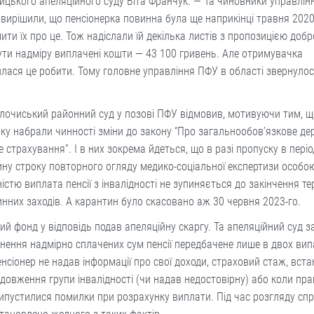
цького апеляційного суду Віта Франчук. — Та чиновники управлі
вирішили, що пенсіонерка повинна була ще наприкінці травня 2020
ити їх про це. Тож надіслали їй декілька листів з пропозицією доб
ти надміру виплачені кошти — 43 100 гривень. Але отримувачка
лася це робити. Тому головне управління ПФУ в області звернулос
лочиський районний суд у позові ПФУ відмовив, мотивуючи тим, що
ку набрали чинності зміни до закону “Про загальнообов’язкове д
е страхування”. І в них зокрема йдеться, що в разі пропуску в періо
ну строку повторного огляду медико-соціальної експертизи особо
ністю виплата пенсії з інвалідності не зупиняється до закінчення тер
нних заходів. А карантин було скасовано аж 30 червня 2023-го.
ий фонд у відповідь подав апеляційну скаргу. Та апеляційний суд 
нення надмірно сплачених сум пенсії передбачене лише в двох ви
нсіонер не надав інформації про свої доходи, страховий стаж, вст
довження групи інвалідності (чи надав недостовірну) або коли пра
пустилися помилки при розрахунку виплати. Під час розгляду спр