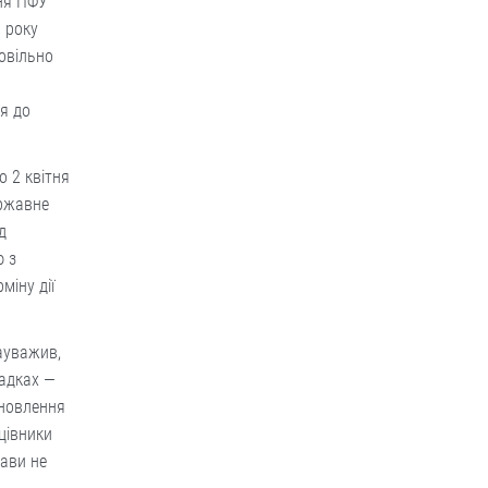
ння ПФУ
 року
ровільно
я до
 2 квітня
ержавне
д
ю з
міну дії
зауважив,
падках —
ановлення
цівники
ави не