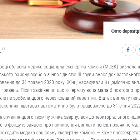
Фото depositp
++
A
році обласна медико-соціальна експертна комісія (МСЕК) визнала 
ького району особою з інвалідністю ІІІ групи внаслідок загальног
вання до 31 травня 2020 року. Жінці нарахували й щомісячно ви
 гривень. Після закінчення цього терміну вона мала б повторно п
ле не зробила цього через ковідний карантин. Відтак виплату пенс
законних підставах автоматично було продовжено до 31 січня 202
закінчення цього терміну жінка звернулася до територіального підр
ого фонду із заявою про припинення виплати пенсії, позаяк не мал
роходити медико-соціальну експертну комісію, — каже прессекрета