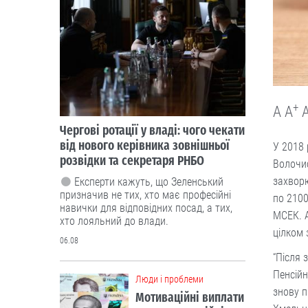
+
A
A
Чергові ротації у владі: чого чекати
від нового керівника зовнішньої
У 2018 
розвідки та секретаря РНБО
Волочис
захворю
Експерти кажуть, що Зеленський
призначив не тих, хто має професійні
по 2100
навички для відповідних посад, а тих,
МСЕК. А
хто лояльний до влади.
цілком 
06.08
“Після 
Пенсійн
Люди і проблеми
знову п
Мотиваційні виплати