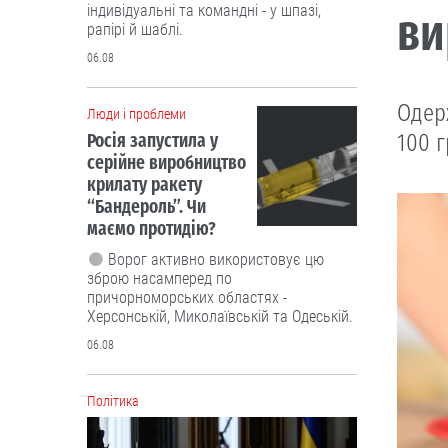
індивідуальні та командні - у шпазі,
ви
рапірі й шаблі.
06.08
Одер
Люди і проблеми
100 г
Росія запустила у
серійне виробництво
крилату ракету
“Бандероль”. Чи
маємо протидію?
Ворог активно використовує цю
зброю насамперед по
причорноморських областях -
Херсонській, Миколаївській та Одеській.
06.08
Політика