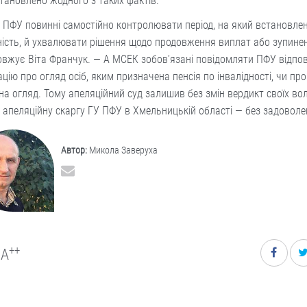
тановлено жодного з таких фактів.
 ПФУ повинні самостійно контролювати період, на який встановле
ність, й ухвалювати рішення щодо продовження виплат або зупиненн
вжує Віта Франчук. — А МСЕК зобов’язані повідомляти ПФУ відпов
цію про огляд осіб, яким призначена пенсія по інвалідності, чи про
на огляд. Тому апеляційний суд залишив без змін вердикт своїх во
а апеляційну скаргу ГУ ПФУ в Хмельницькій області — без задоволе
Автор:
Микола Заверуха
++
A