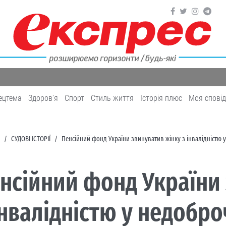
ецтема
Здоров'я
Cпорт
Cтиль життя
Історія плюс
Моя спові
СУДОВІ ІСТОРІЇ
Пенсійний фонд України звинуватив жінку з інвалідністю 
нсійний фонд України
інвалідністю у недобро