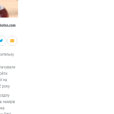
hotos.com
жительку
о
плачували
ройти
ії на
2 року.
озділу
а намірів
рка