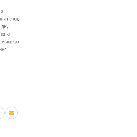
но
я пенсії,
ідну
 їхню
лочиських
ння”.