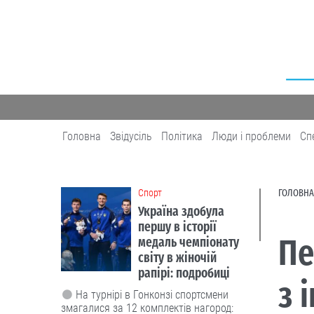
Головна
Звідусіль
Політика
Люди і проблеми
Сп
Cпорт
ГОЛОВНА
Україна здобула
першу в історії
Пе
медаль чемпіонату
світу в жіночій
рапірі: подробиці
з 
На турнірі в Гонконзі спортсмени
змагалися за 12 комплектів нагород: