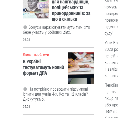
Хмельни
для нацгвардійців,
чомусь 
поліцейських та
прикордонників: за
повідом
що й скільки
поверну
відмови
Бонуси нараховуватимуть тим, хто
бере участь у бойових діях.
суду”.
06.08
Утім Во
2020 ро
Люди і проблеми
пенсійн
В Україні
каранти
тестуватимуть новий
інвалід
формат ДПА
каранти
Пенсійн
Чи потрібно проводити підсумкові
що стяг
іспити для учнів 4-х, 9-х та 12 класів?
якщо пе
Дискутуємо.
або про
05.08
ПФУ при