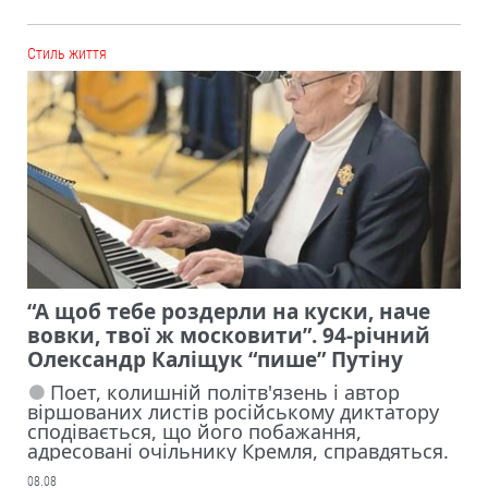
Cтиль життя
“А щоб тебе роздерли на куски, наче
вовки, твої ж московити”. 94-річний
Олександр Каліщук “пише” Путіну
Поет, колишній політв'язень і автор
віршованих листів російському диктатору
сподівається, що його побажання,
адресовані очільнику Кремля, справдяться.
08.08