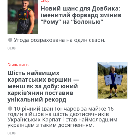
Cпорт
Новий шанс для Довбика:
іменитий форвард змінив
“Рому” на “Болонью”
Угода розрахована на один сезон.
08.08
Cтиль життя
Шість найвищих
карпатських вершин —
менш як за добу: юний
харків’янин поставив
унікальний рекорд
10-річний Іван Гончаров за майже 16
годин зійшов на шість двотисячників
Українських Карпат і став наймолодшим
українцем з таким досягненням.
08.08