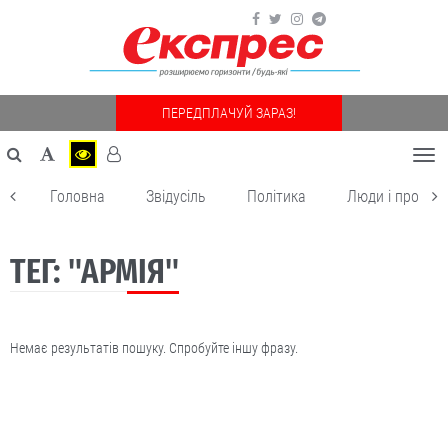
ПЕРЕДПЛАЧУЙ ЗАРАЗ!
Togg
navi
Головна
Звідусіль
Політика
Люди і пробле
ТЕГ: "АРМІЯ"
Немає результатів пошуку. Спробуйте іншу фразу.