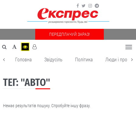
ПЕРЕДПЛАЧУЙ ЗАРАЗ!
Togg
navi
Головна
Звідусіль
Політика
Люди і пробле
ТЕГ: "АВТО"
Немає результатів пошуку. Спробуйте іншу фразу.