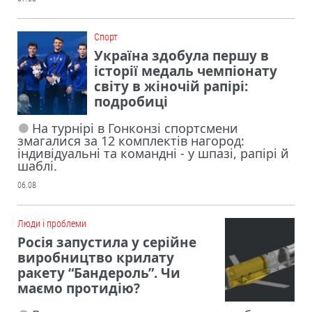
Cпорт
Україна здобула першу в
історії медаль чемпіонату
світу в жіночій рапірі:
подробиці
На турнірі в Гонконзі спортсмени
змагалися за 12 комплектів нагород:
індивідуальні та командні - у шпазі, рапірі й
шаблі.
06.08
Люди і проблеми
Росія запустила у серійне
виробництво крилату
ракету “Бандероль”. Чи
маємо протидію?