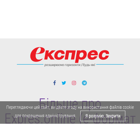
Більше про
Переглядаючи цей сайт, ви даєте згоду на використання файлів cookie
Expres.online (e-формат
для покращення адміністрування.
Я розумію. Закрити
газети "Експрес")