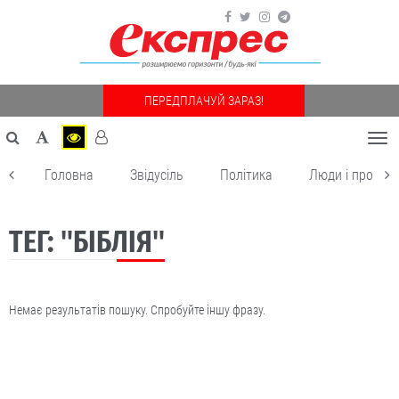
ПЕРЕДПЛАЧУЙ ЗАРАЗ!
Togg
navi
Головна
Звідусіль
Політика
Люди і пробле
ТЕГ: "БІБЛІЯ"
Немає результатів пошуку. Спробуйте іншу фразу.