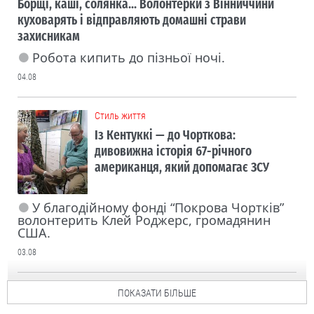
Борщі, каші, солянка... Волонтерки з Вінниччини
куховарять і відправляють домашні страви
захисникам
Робота кипить до пізньої ночі.
04.08
Cтиль життя
Із Кентуккі — до Чорткова:
дивовижна історія 67-річного
американця, який допомагає ЗСУ
У благодійному фонді “Покрова Чортків”
волонтерить Клей Роджерс, громадянин
США.
03.08
ПОКАЗАТИ БІЛЬШЕ