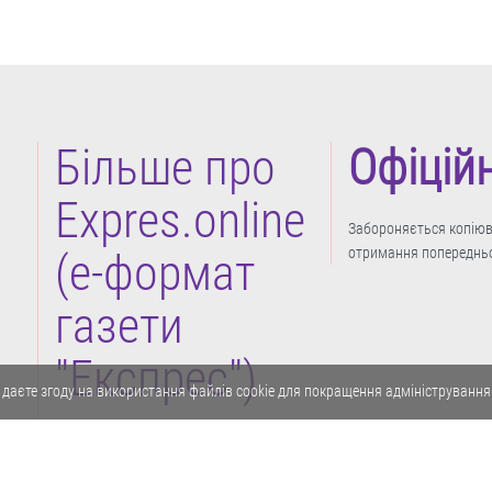
Більше про
Офіцій
Expres.online
Забороняється копіюва
отримання попередньо
(e-формат
газети
"Експрес")
 даєте згоду на використання файлів cookie для покращення адміністрування
Політика конфіденційності
Реклама
Карта сайту