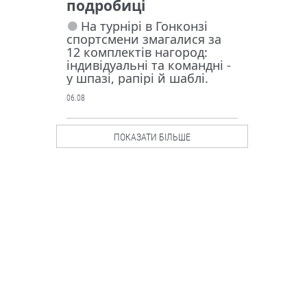
подробиці
На турнірі в Гонконзі
спортсмени змагалися за
12 комплектів нагород:
індивідуальні та командні -
у шпазі, рапірі й шаблі.
06.08
Люди і проблеми
ПОКАЗАТИ БІЛЬШЕ
Росія
запустила у
серійне
виробництв
о крилату
ракету “Бандероль”.
Чи маємо протидію?
Ворог активно
використовує цю зброю
насамперед по
причорноморських