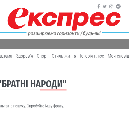
ецтема
Здоров'я
Cпорт
Cтиль життя
Історія плюс
Моя спові
 "БРАТНІ НАРОДИ"
льтатів пошуку. Спробуйте іншу фразу.