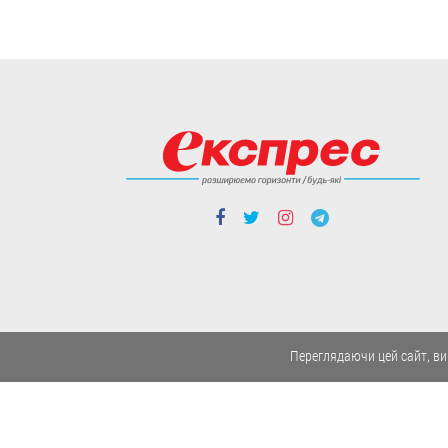
областях - Херсонській,
Миколаївській та Одеській.
06.08
Політика
Чергові ротації у
Переглядаючи цей сайт, ви
владі: чого чекати від
нового керівника
зовнішньої розвідки
та секретаря РНБО