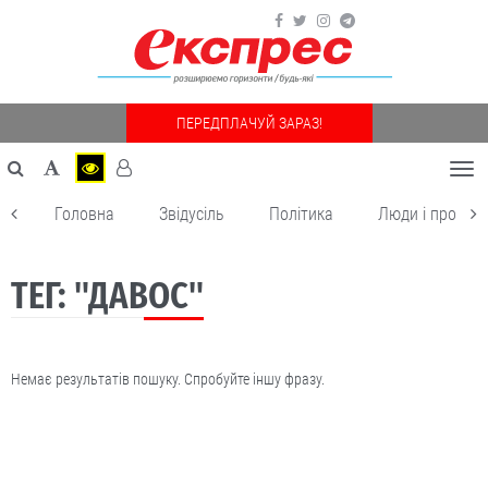
ПЕРЕДПЛАЧУЙ ЗАРАЗ!
Togg
navi
Головна
Звідусіль
Політика
Люди і пробле
ТЕГ: "ДАВОС"
Немає результатів пошуку. Спробуйте іншу фразу.