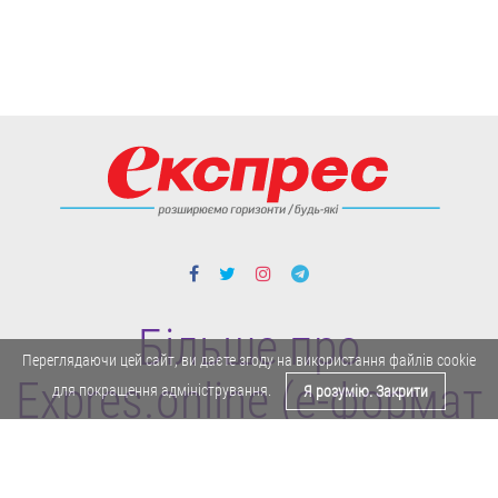
Більше про
Переглядаючи цей сайт, ви даєте згоду на використання файлів cookie
Expres.online (e-формат
для покращення адміністрування.
Я розумію. Закрити
газети "Експрес")