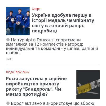
Cпорт
Україна здобула першу в
історії медаль чемпіонату
світу в жіночій рапірі:
подробиці
На турнірі в Гонконзі спортсмени
змагалися за 12 комплектів нагород:
індивідуальні та командні - у шпазі, рапірі й
шаблі.
06.08
Люди і проблеми
Росія запустила у серійне
виробництво крилату
ракету “Бандероль”. Чи
маємо протидію?
Ворог активно використовує цю зброю