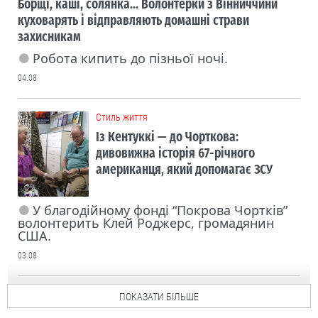
Борщі, каші, солянка... Волонтерки з Вінниччини
куховарять і відправляють домашні страви
захисникам
Робота кипить до пізньої ночі.
04.08
Cтиль життя
Із Кентуккі — до Чорткова:
дивовижна історія 67-річного
американця, який допомагає ЗСУ
У благодійному фонді “Покрова Чортків”
волонтерить Клей Роджерс, громадянин
США.
03.08
ПОКАЗАТИ БІЛЬШЕ