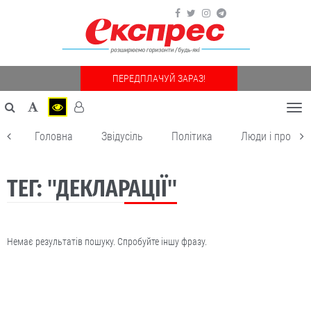
ПЕРЕДПЛАЧУЙ ЗАРАЗ!
Togg
navi
Головна
Звідусіль
Політика
Люди і пробле
ТЕГ: "ДЕКЛАРАЦІЇ"
Немає результатів пошуку. Спробуйте іншу фразу.