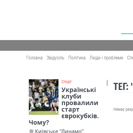
Головна
Звідусіль
Політика
Люди і проблеми
Сп
Cпорт
ТЕГ:
Українські
клуби
провалили
старт
Немає резу
єврокубків.
Чому?
Київське “Динамо”,