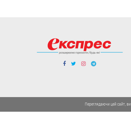
Люди і проблеми
Закон про академічну
доброчесність: що він
передбачає і як
можуть покарати тих,
хто його порушує
Переглядаючи цей сайт, ви
Передбачена
відповідальність не лише
для здобувачів освіти, а й
для педагогічних та
наукових працівників.