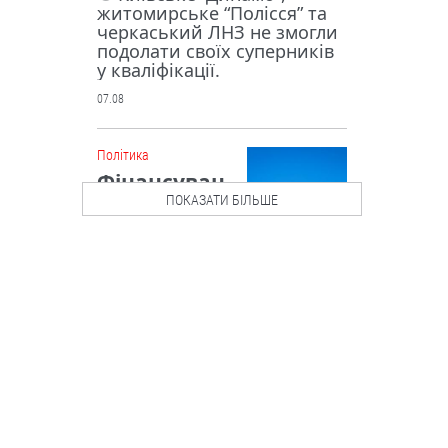
житомирське “Полісся” та
черкаський ЛНЗ не змогли
подолати своїх суперників
у кваліфікації.
07.08
Політика
Фінансуван
ня на
ПОКАЗАТИ БІЛЬШЕ
підтримку
бюджету: ЄС
висунув
Україні низку вимог
Рада Євросоюзу внесла
зміни до “Плану України” у
межах механізму Ukraine
Facility.
07.08