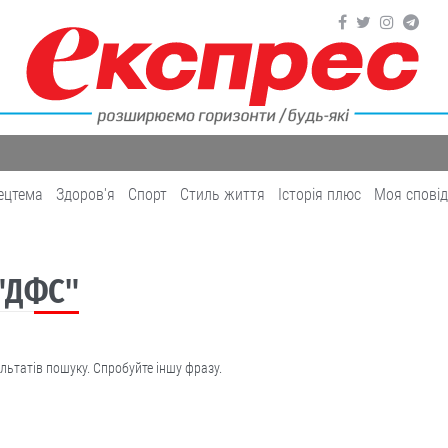
ецтема
Здоров'я
Cпорт
Cтиль життя
Історія плюс
Моя спові
 "ДФС"
льтатів пошуку. Спробуйте іншу фразу.