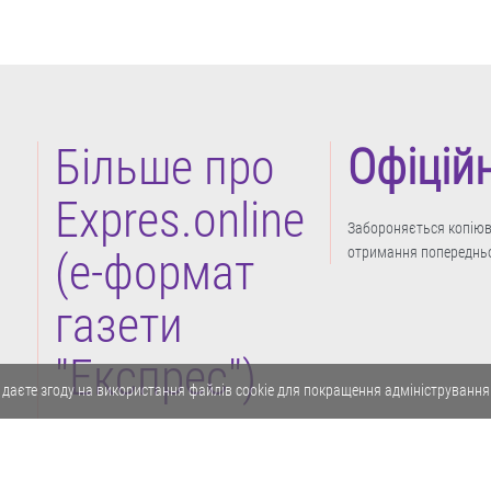
Більше про
Офіцій
Expres.online
Забороняється копіюва
отримання попередньо
(e-формат
газети
"Експрес")
 даєте згоду на використання файлів cookie для покращення адміністрування
Політика конфіденційності
Реклама
Карта сайту